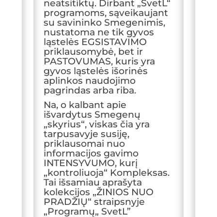
neatsitiktų. Dirbant „SvetL“
programoms, sąveikaujant
su savininko Smegenimis,
nustatoma ne tik gyvos
ląstelės EGSISTAVIMO
priklausomybė, bet ir
PASTOVUMAS, kuris yra
gyvos ląstelės išorinės
aplinkos naudojimo
pagrindas arba riba.
Na, o kalbant apie
išvardytus Smegenų
„skyrius“, viskas čia yra
tarpusavyje susiję,
priklausomai nuo
informacijos gavimo
INTENSYVUMO, kurį
„kontroliuoja“ Kompleksas.
Tai išsamiau aprašyta
kolekcijos „ŽINIOS NUO
PRADŽIŲ“ straipsnyje
„Programų„ SvetL”