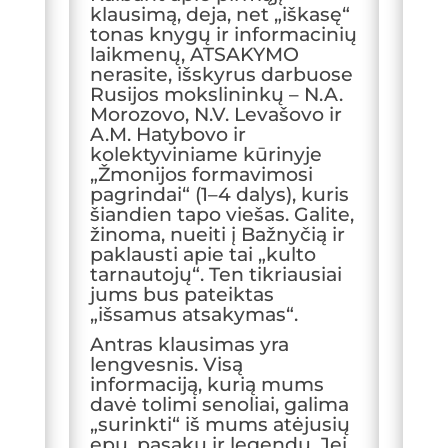
klausimą, deja, net „iškasę“
tonas knygų ir informacinių
laikmenų, ATSAKYMO
nerasite, išskyrus darbuose
Rusijos mokslininkų – N.A.
Morozovo, N.V. Levašovo ir
A.M. Hatybovo ir
kolektyviniame kūrinyje
„Žmonijos formavimosi
pagrindai“ (1–4 dalys), kuris
šiandien tapo viešas. Galite,
žinoma, nueiti į Bažnyčią ir
paklausti apie tai „kulto
tarnautojų“. Ten tikriausiai
jums bus pateiktas
„išsamus atsakymas“.
Antras klausimas yra
lengvesnis. Visą
informaciją, kurią mums
davė tolimi senoliai, galima
„surinkti“ iš mums atėjusių
epų, pasakų ir legendų. Jei