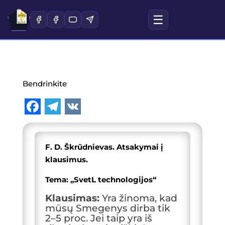
☰
Bendrinkite
F
T
V
a
e
K
F. D. Škrūdnievas. Atsakymai į
c
l
klausimus.
e
e
Tema: „SvetL technologijos“
b
g
Klausimas:
Yra žinoma, kad
o
r
mūsų Smegenys dirba tik
o
a
2–5 proc. Jei taip yra iš