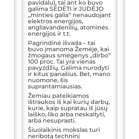
pavidalu), tai ant ko buvo
galima SĖDĖTI ir JUDĖJO
„minties galia“ nenaudojant
elektros energijos,
angliavandenilių, atominės
energijos ir t.t.
Pagrindinė išvada – tai
buvo įmanoma Žemėje, kai
žmogaus smegenys „dirbo“
100 proc. Tai yra vienas
pavyzdžių. Galima nurodyti
ir kitus panašius. Bet, mano
nuomone, šis
suprantamiausias.
Žemiau pateikiamos
ištraukos iš kai kurių darbų,
kurie, kaip supratau iš jūsų
laiško, liko arba neskaityti,
arba nesuprasti.
Šiuolaikinis mokslas turi
neribotą techninį