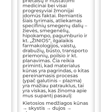
prietaisų ir nustatomi
medicinai bei visai
progresyviai žmonijai
įdomūs faktai. Remiantis
šiais tyrimais, atliekamas
specifinių smegenų dalių –
žievės, smegenėlių,
hipokampo, pagumburio ir
kt. „ŽINIOS“, ilgalaikis
farmakologijos, vaistų,
drabužių, būsto, transporto
priemonių, poilsio ir kt.
planavimas. Čia reikia
priminti, kad materialus
kūnas yra pagrindas, o kitas
pereinamasis procesas
(ypač galutinis – plazma)
yra mažiau patrauklus, tai
yra viskas, kas žinoma apie
mus supantį pasaulį:
Kietosios medžiagos kūnas
→ skystis → dujos →