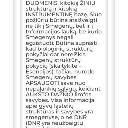
DUOMENIS, kitokią ŽINIŲ
struktūrą ir kitokią
INSTRUMENTINĘ bazę. Šiuo
požiūriu būtina atsižvelgti
ne tik į Smegenų, bet ir į
Informacijos lauką, be kurio
Smegenys negali
egzistuoti. Būtina suprasti,
kad biologinių struktūrų
pokyčiai dar nereiškia
Smegenų struktūrų
pokyčių (skaitykite –
Esencijos), tačiau nurodo
Smegenų savybes
APSAUGOTI save nuo
nepalankių sąlygų, keičiant
AUKŠTO DAŽNIO limfos
savybes. Visa informacija
apie gyvų ląstelių
struktūras ir savybes yra
smegenyse, o ne DNR
(DNR yra neužbaigtų