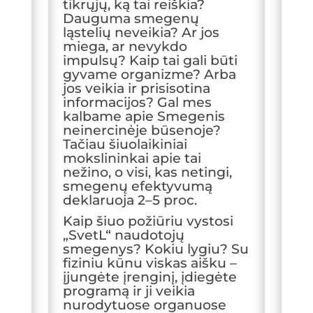
tikrųjų, ką tai reiškia?
k
m
Dauguma smegenų
ląstelių neveikia? Ar jos
miega, ar nevykdo
impulsų? Kaip tai gali būti
gyvame organizme? Arba
jos veikia ir prisisotina
informacijos? Gal mes
kalbame apie Smegenis
neinercinėje būsenoje?
Tačiau šiuolaikiniai
mokslininkai apie tai
nežino, o visi, kas netingi,
smegenų efektyvumą
deklaruoja 2–5 proc.
Kaip šiuo požiūriu vystosi
„SvetL“ naudotojų
smegenys? Kokiu lygiu? Su
fiziniu kūnu viskas aišku –
įjungėte įrenginį, įdiegėte
programą ir ji veikia
nurodytuose organuose