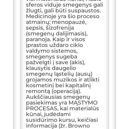
sferos viduje smegenys gali
žlugti, gali būti suspaustos.
Medicinoje yra šio proceso
atmainų: menopauzė,
sepsis, šizofrenija
(smegenų dalijimasis),
paranoja. Kaip ir visos
įprastos uždaro ciklo
valdymo sistemos,
smegenys sugeba
pažvelgti į save (akis),
klausytis daugelio
smegenų ląstelių (ausų)
grojamos muzikos ir atlikti
kosmetinį bei kapitalinį
remontą (operaciją).
Aukščiausias smegenų
pasiekimas yra MĄSTYMO
PROCESAS, kai materialūs
kūnai, judėdami
susidūrimo kursu, keičiasi
informacija (žr. Browno