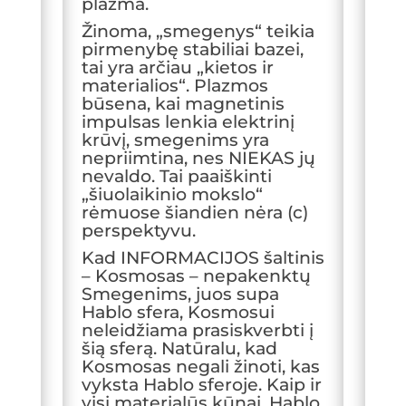
plazma.
Žinoma, „smegenys“ teikia
pirmenybę stabiliai bazei,
tai yra arčiau „kietos ir
materialios“. Plazmos
būsena, kai magnetinis
impulsas lenkia elektrinį
krūvį, smegenims yra
nepriimtina, nes NIEKAS jų
nevaldo. Tai paaiškinti
„šiuolaikinio mokslo“
rėmuose šiandien nėra (c)
perspektyvu.
Kad INFORMACIJOS šaltinis
– Kosmosas – nepakenktų
Smegenims, juos supa
Hablo sfera, Kosmosui
neleidžiama prasiskverbti į
šią sferą. Natūralu, kad
Kosmosas negali žinoti, kas
vyksta Hablo sferoje. Kaip ir
visi materialūs kūnai, Hablo