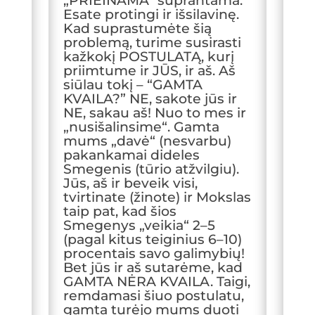
„PRIEINAMA“ suprantama.
Esate protingi ir išsilavinę.
Kad suprastumėte šią
problemą, turime susirasti
kažkokį POSTULATĄ, kurį
priimtume ir JŪS, ir aš. Aš
siūlau tokį – “GAMTA
KVAILA?” NE, sakote jūs ir
NE, sakau aš! Nuo to mes ir
„nusišalinsime“. Gamta
mums „davė“ (nesvarbu)
pakankamai dideles
Smegenis (tūrio atžvilgiu).
Jūs, aš ir beveik visi,
tvirtinate (žinote) ir Mokslas
taip pat, kad šios
Smegenys „veikia“ 2–5
(pagal kitus teiginius 6–10)
procentais savo galimybių!
Bet jūs ir aš sutarėme, kad
GAMTA NĖRA KVAILA. Taigi,
remdamasi šiuo postulatu,
gamta turėjo mums duoti