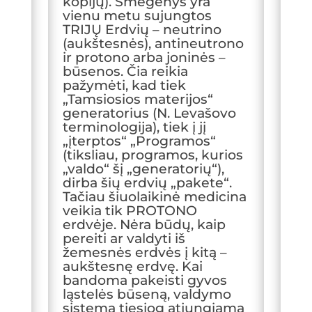
kopijų). Smegenys yra
vienu metu sujungtos
TRIJŲ Erdvių – neutrino
(aukštesnės), antineutrono
ir protono arba joninės –
būsenos. Čia reikia
pažymėti, kad tiek
„Tamsiosios materijos“
generatorius (N. Levašovo
terminologija), tiek į jį
„įterptos“ „Programos“
(tiksliau, programos, kurios
„valdo“ šį „generatorių“),
dirba šių erdvių „pakete“.
Tačiau šiuolaikinė medicina
veikia tik PROTONO
erdvėje. Nėra būdų, kaip
pereiti ar valdyti iš
žemesnės erdvės į kitą –
aukštesnę erdvę. Kai
bandoma pakeisti gyvos
ląstelės būseną, valdymo
sistema tiesiog atjungiama