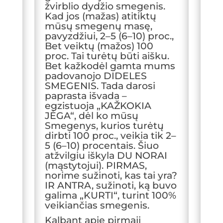
žvirblio dydžio smegenis.
Kad jos (mažas) atitiktų
mūsų smegenų masę,
pavyzdžiui, 2–5 (6–10) proc.,
Bet veiktų (mažos) 100
proc. Tai turėtų būti aišku.
Bet kažkodėl gamta mums
padovanojo DIDELES
SMEGENIS. Tada darosi
paprasta išvada –
egzistuoja „KAŽKOKIA
JĖGA“, dėl ko mūsų
Smegenys, kurios turėtų
dirbti 100 proc., veikia tik 2–
5 (6–10) procentais. Šiuo
atžvilgiu iškyla DU NORAI
(mąstytojui). PIRMAS,
norime sužinoti, kas tai yra?
IR ANTRA, sužinoti, ką buvo
galima „KURTI“, turint 100%
veikiančias smegenis.
Kalbant apie pirmąjį