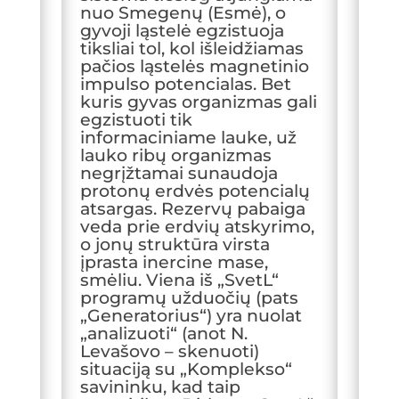
nuo Smegenų (Esmė), o
gyvoji ląstelė egzistuoja
tiksliai tol, kol išleidžiamas
pačios ląstelės magnetinio
impulso potencialas. Bet
kuris gyvas organizmas gali
egzistuoti tik
informaciniame lauke, už
lauko ribų organizmas
negrįžtamai sunaudoja
protonų erdvės potencialų
atsargas. Rezervų pabaiga
veda prie erdvių atskyrimo,
o jonų struktūra virsta
įprasta inercine mase,
smėliu. Viena iš „SvetL“
programų užduočių (pats
„Generatorius“) yra nuolat
„analizuoti“ (anot N.
Levašovo – skenuoti)
situaciją su „Komplekso“
savininku, kad taip