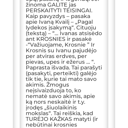
žinoma GALITE jas
PERSKAITYTI TEISINGAI.
Kaip pavyzdys – pasaka
apie Ivaną Kvailį – „Pagal
lydekos įsakymą“. Cituoju
(tekstą) – “… Ivanas atsisėdo
ant KROSNIES ir pasakė
-“Važiuojame, Krosnie ” Ir
Krosnis su Ivanu pajudėjo
per atviras erdves, per
pievas, upes ir ežerus … “.
Paprasta išvada. Tai parašyti
(pasakyti, perteikti) galėjo
tik tie, kurie tai mato savo
akimis. Žmogus
neįsivaizduoja to, ko
nematė savo akimis, apie
ką nors neskaitė ir t.y.
įrodęs „šiuolaikinis
mokslas“. Tai reiškia, kad
TURĖJO KAŽKAS matyti (ir
nebūtinai krosnies