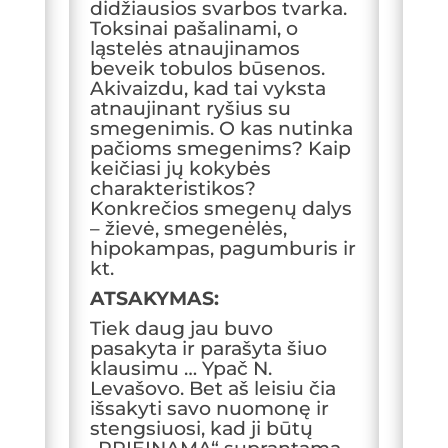
didžiausios svarbos tvarka.
Toksinai pašalinami, o
ląstelės atnaujinamos
beveik tobulos būsenos.
Akivaizdu, kad tai vyksta
atnaujinant ryšius su
smegenimis. O kas nutinka
pačioms smegenims? Kaip
keičiasi jų kokybės
charakteristikos?
Konkrečios smegenų dalys
– žievė, smegenėlės,
hipokampas, pagumburis ir
kt.
ATSAKYMAS:
Tiek daug jau buvo
pasakyta ir parašyta šiuo
klausimu … Ypač N.
Levašovo. Bet aš leisiu čia
išsakyti savo nuomonę ir
stengsiuosi, kad ji būtų