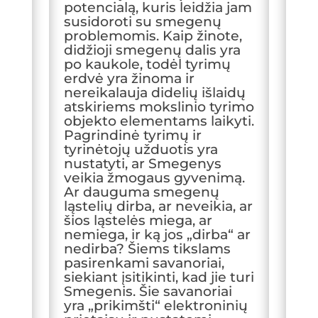
potencialą, kuris leidžia jam
susidoroti su smegenų
problemomis. Kaip žinote,
didžioji smegenų dalis yra
po kaukole, todėl tyrimų
erdvė yra žinoma ir
nereikalauja didelių išlaidų
atskiriems mokslinio tyrimo
objekto elementams laikyti.
Pagrindinė tyrimų ir
tyrinėtojų užduotis yra
nustatyti, ar Smegenys
veikia žmogaus gyvenimą.
Ar dauguma smegenų
ląstelių dirba, ar neveikia, ar
šios ląstelės miega, ar
nemiega, ir ką jos „dirba“ ar
nedirba? Šiems tikslams
pasirenkami savanoriai,
siekiant įsitikinti, kad jie turi
Smegenis. Šie savanoriai
yra „prikimšti“ elektroninių