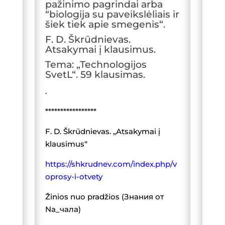
pažinimo pagrindai arba
“biologija su paveikslėliais ir
šiek tiek apie smegenis“.
F. D. Škrūdnievas.
Atsakymai į klausimus.
Tema: „Technologijos
SvetL“. 59 klausimas.
.
*****************
F. D. Škrūdnievas. „Atsakymai į
klausimus“
https://shkrudnev.com/index.php/v
oprosy-i-otvety
Žinios nuo pradžios (Знания от
Na_чала)