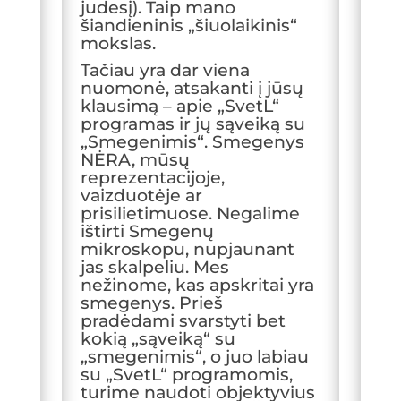
judesį). Taip mano
šiandieninis „šiuolaikinis“
mokslas.
Tačiau yra dar viena
nuomonė, atsakanti į jūsų
klausimą – apie „SvetL“
programas ir jų sąveiką su
„Smegenimis“. Smegenys
NĖRA, mūsų
reprezentacijoje,
vaizduotėje ar
prisilietimuose. Negalime
ištirti Smegenų
mikroskopu, nupjaunant
jas skalpeliu. Mes
nežinome, kas apskritai yra
smegenys. Prieš
pradėdami svarstyti bet
kokią „sąveiką“ su
„smegenimis“, o juo labiau
su „SvetL“ programomis,
turime naudoti objektyvius