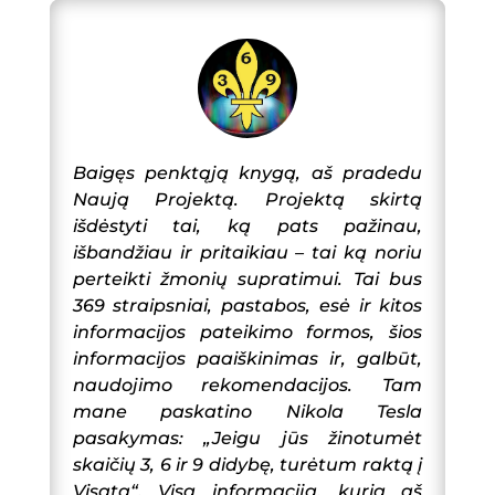
Baigęs penktąją knygą, aš pradedu
Naują Projektą. Projektą skirtą
išdėstyti tai, ką pats pažinau,
išbandžiau ir pritaikiau – tai ką noriu
perteikti žmonių supratimui. Tai bus
369 straipsniai, pastabos, esė ir kitos
informacijos pateikimo formos, šios
informacijos paaiškinimas ir, galbūt,
naudojimo rekomendacijos. Tam
mane paskatino Nikola Tesla
pasakymas: „Jeigu jūs žinotumėt
skaičių 3, 6 ir 9 didybę, turėtum raktą į
Visatą“. Visą informaciją, kurią aš