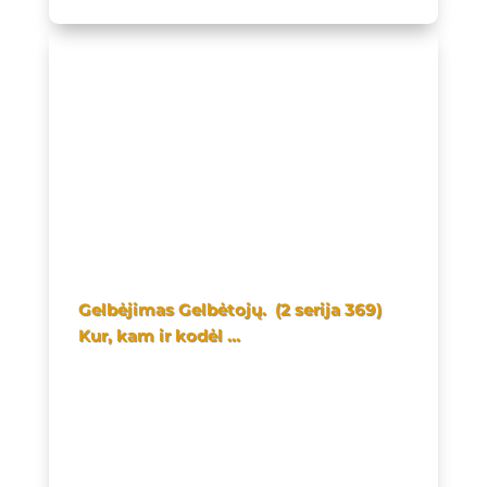
Gelbėjimas Gelbėtojų. (2 serija 369)
Kur, kam ir kodėl …
Vienintelė valdžia, kuriai
galite paklusti –