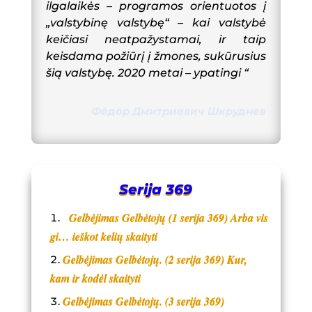
ilgalaikės – programos orientuotos į
„valstybinę valstybę“ – kai valstybė
keičiasi neatpažystamai, ir taip
keisdama požiūrį į žmones, sukūrusius
šią valstybę. 2020 metai – ypatingi “
Фёдор Дмитриевич Шкруднев
Serija 369
Gelbėjimas Gelbėtojų (1 serija 369) Arba vis
gi… ieškot kelių skaityti
Gelbėjimas Gelbėtojų. (2 serija 369) Kur,
kam ir kodėl skaityti
Gelbėjimas Gelbėtojų. (3 serija 369)