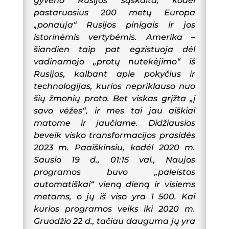
gyveno Rusijos sąskaita, kodėl
pastaruosius 200 metų Europa
„ponauja“ Rusijos pinigais ir jos
istorinėmis vertybėmis. Amerika –
šiandien taip pat egzistuoja dėl
vadinamojo „protų nutekėjimo“ iš
Rusijos, kalbant apie pokyčius ir
technologijas, kurios nepriklauso nuo
šių žmonių proto. Bet viskas grįžta „į
savo vėžes“, ir mes tai jau aiškiai
matome ir jaučiame. Didžiausios
beveik visko transformacijos prasidės
2023 m. Paaiškinsiu, kodėl 2020 m.
Sausio 19 d., 01:15 val., Naujos
programos buvo „paleistos
automatiškai“ vieną dieną ir visiems
metams, o jų iš viso yra 1 500. Kai
kurios programos veiks iki 2020 m.
Gruodžio 22 d., tačiau dauguma jų yra