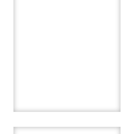
„saviizoliacijos“ režimą, pradėjo
paiešką alternatyvaus pasveikimo
sau ir savo artimiesiems. Tikėjimas
visagalybe šiuolaikinės medicinos
praeina, ir tai sukelia tam tikrą
painiavą ir mėtymąsi, ieškant bent
kažkokių priemonių, kurios gali
padėti nepatogiais ar ekstremaliais
momentais, kurie gali nutikti su
žmogumi. Be abejo, medicina
sugeba gydyti ligas. O pacientų
skaičius kasmet auga. Tai jau
rimta.