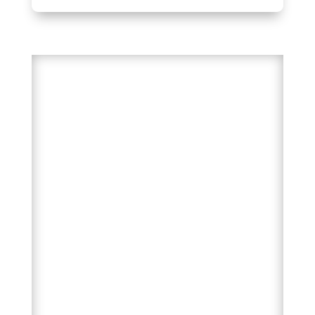
Gelbėjima
s Gelbėtojų.
(3 serija 369) Valdančioji
tikrovė
Protinis vystymasis susideda ne iš diplomų,
o tik iš vienintelio dalyko – tobulėjimo.