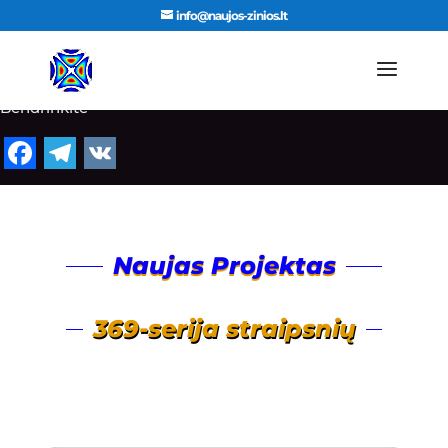
info@naujos-zinios.lt
Bendrinkite
Facebook
Telegram
VK
Naujas Projektas
369-serija straipsnių