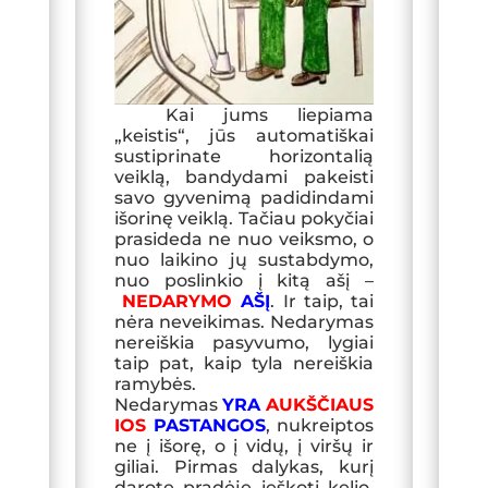
Kai jums liepiama
„keistis“, jūs automatiškai
sustiprinate horizontalią
veiklą, bandydami pakeisti
savo gyvenimą padidindami
išorinę veiklą. Tačiau pokyčiai
prasideda ne nuo veiksmo, o
nuo laikino jų sustabdymo,
nuo poslinkio į kitą ašį –
NEDARYMO
AŠĮ
. Ir taip, tai
nėra neveikimas. Nedarymas
nereiškia pasyvumo, lygiai
taip pat, kaip tyla nereiškia
ramybės.
Nedarymas
YRA
AUKŠČIAUS
IOS
PASTANGOS
, nukreiptos
ne į išorę, o į vidų, į viršų ir
giliai. Pirmas dalykas, kurį
darote pradėję ieškoti kelio,