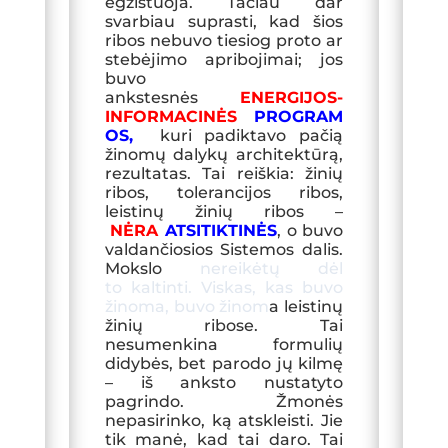
egzistuoja. Tačiau dar
svarbiau suprasti, kad šios
ribos nebuvo tiesiog proto ar
stebėjimo apribojimai; jos
buvo
ankstesnės
ENERGIJOS-
INFORMACINĖS
PROGRAM
OS,
kuri padiktavo pačią
žinomų dalykų architektūrą,
rezultatas. Tai reiškia: žinių
ribos, tolerancijos ribos,
leistinų žinių ribos –
NĖRA
ATSITIKTINĖS
, o buvo
valdančiosios Sistemos dalis.
Mokslo
nereikėtų dėl
to kaltinti
. Viskas, kas buvo
žinoma, buvo žinom
a leistinų
žinių ribose. Tai
nesumenkina formulių
didy
bės, bet parodo jų kilmę
– iš
anksto nustatyto
pagrindo. Žmonės
nepasirinko, ką atskleisti. Jie
tik manė, kad tai daro. Tai