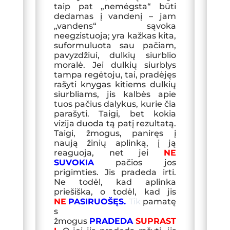
taip pat „nemėgsta“ būti
dedamas į vandenį – jam
„vandens“ sąvoka
neegzistuoja; yra kažkas kita,
suformuluota sau pačiam,
pavyzdžiui, dulkių siurblio
moralė. Jei dulkių siurblys
tampa regėtoju, tai, pradėjęs
rašyti knygas kitiems dulkių
siurbliams, jis kalbės apie
tuos pačius dalykus, kurie čia
parašyti. Taigi, bet kokia
vizija duoda tą patį rezultatą.
Taigi, žmogus, paniręs į
naują žinių aplinką, į ją
reaguoja, net jei
NE
SU
VOKIA
pačios jos
prigimties. Jis pradeda irti.
Ne todėl, kad aplinka
priešiška, o todėl, kad jis
N
E
PASIRUOŠĘS
.
Tik
pamatę
s
žmogus
PRADEDA
SUPRAST