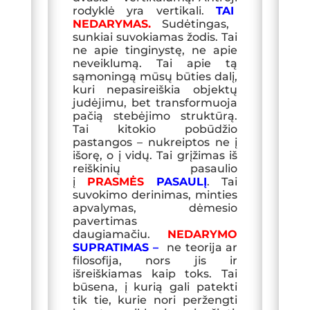
rodyklė yra vertikali.
TAI
NEDARYMAS.
Sudėtingas,
sunkiai suvokiamas žodis. Tai
ne apie tinginystę, ne apie
neveiklumą. Tai apie tą
sąmoningą mūsų būties dalį,
kuri nepasireiškia objektų
judėjimu, bet transformuoja
pačią stebėjimo struktūrą.
Tai kitokio pobūdžio
pastangos – nukreiptos ne į
išorę, o į vidų. Tai grįžimas iš
reiškinių pasaulio
į
PRASMĖS
PASAULĮ
. Tai
suvokimo derinimas, minties
apvalymas, dėmesio
pavertimas
daugiamačiu.
NEDARYMO
SUPRATIMAS –
ne
teorija ar
filosofija, nors jis ir
išreiškiamas kaip toks. Tai
būsena, į kurią gali patekti
tik tie, kurie nori peržengti