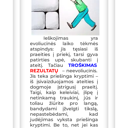
Ieškojimas yra
evoliucinės laiko tėkmės
atspindys: jis tęsiasi iš
praeities į priekį, tarsi gyva
patirties upė, skubanti į
ateitį. Tačiau
TROŠKIMAS
REZULTATŲ
–
neevoliucinis.
Jis teka priešinga kryptimi –
iš įsivaizduojamos ateities į
dogmoje įstrigusį praeitį.
Taigi, kaip keleiviai, įlipę į
netinkamą traukinį, jūs ir
toliau žiūrite pro langą,
bandydami įžvelgti tikslą,
nepastebėdami, kad
judėjimas vyksta priešinga
kryptimi. Be to, net jei kas