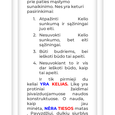
prie paties mąstymo
sunaikinimo. Nes yra keturi
pasirinkimai:
1.
Atpažinti Kelio
sunkumą ir sąžiningai
juo eiti.
2.
Nesuvokti Kelio
sunkumo
, bet eiti
sąžiningai.
3.
Būti budriems, bei
ieškoti
būdo tai apeiti.
4.
Nesuvokiant to ir vis
dar ieškoti
būdo, kaip
tai apeiti.
Ir tik pirmieji du
keliai
YRA
KELIAS.
Likę yra
protiniai žaidimai
įsivaizduojamuose naudos
konstruktuose. O nauda,
kaip jau
min
ė
ta,
NĖRA
T
IESOS
matas
. Pavyzdžiui, dulkių siurblys