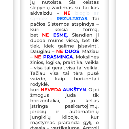
jų nutolsta. Šis keistas
slėpynių žaidimas su tai kas
akivaizdu –
N
E
blogio ar
sąmokslo
REZULTATAS
. Tai
pačios Sistemos atspindys –
kuri keičia formą,
bet
NE
ESMĘ.
Šiandien ji
duoda mums viską, bet tik
tiek, kiek galime įsisavinti.
Daugiau –
NE
DUOS
.
Mažiau
–
NE
PRASMINGA
. Mokslinės
žinios, logika, praktika, veikla
– visa tai gerai, visa tai veikia.
Tačiau visa tai tėra pusė
vaizdo, kaip horizontali
rodyklė,
kuri
NEVEDA
AUKŠTYN
. O jei
žmogus juda tik
horizontaliai, jo kelias
įstringa pasikartojimų,
įpročių ir automatinių
jungiklių kilpoje, kur
mąstymas praranda gylį, o
dvasia – vertikalumą. Antroji