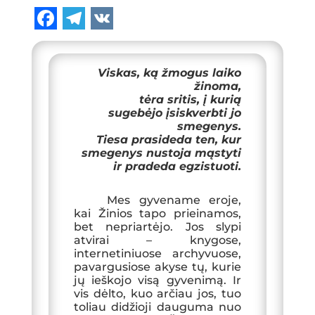
F
T
V
a
e
K
Viskas, ką žmogus laiko
c
l
žinoma,
tėra sritis, į kurią
e
e
sugebėjo įsiskverbti jo
b
g
smegenys.
Tiesa prasideda ten, kur
o
r
smegenys nustoja mąstyti
ir pradeda egzistuoti.
o
a
k
m
Mes gyvename eroje,
kai Žinios tapo prieinamos,
bet nepriartėjo. Jos slypi
atvirai – knygose,
internetiniuose archyvuose,
pavargusiose akyse tų, kurie
jų ieškojo visą gyvenimą. Ir
vis dėlto, kuo arčiau jos, tuo
toliau didžioji dauguma nuo