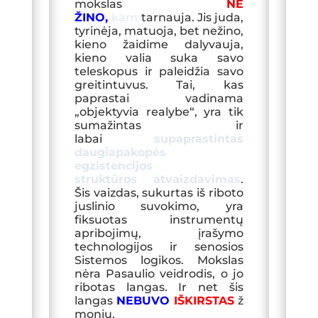
mokslas
NE
ŽINO
,
kam
tarnauja. Jis juda,
tyrinėja, matuoja, bet nežino,
kieno žaidime dalyvauja,
kieno valia suka savo
teleskopus ir paleidžia savo
greitintuvus. Tai, kas
paprastai vadinama
„objektyvia realybe“, yra tik
sumažintas ir
labai
supaprastintas
daugiapakopės
egzistencijos
struktūros atvaizdavimas
.
Šis vaizdas, sukurtas iš riboto
juslinio suvokimo, yra
fiksuotas instrumentų
apribojimų, įrašymo
technologijos ir senosios
Sistemos logikos. Mokslas
nėra Pasaulio veidrodis, o jo
ribotas langas. Ir net šis
langas
NEBUVO
IŠKIRSTAS
ž
monių.