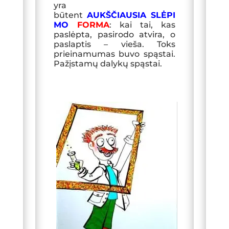
yra
būtent
AUKŠČIAUSIA SLĖPI
MO
FORMA
: kai tai, kas
paslėpta, pasirodo atvira, o
paslaptis – vieša. Toks
prieinamumas buvo spąstai.
Pažįstamų dalykų spąstai.