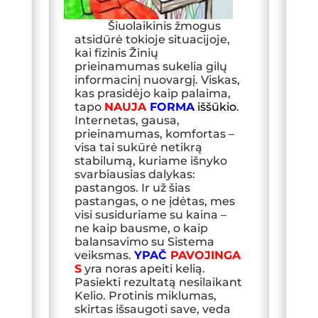
Šiuolaikinis žmogus
atsidūrė tokioje situacijoje,
kai fizinis Žinių
prieinamumas sukelia gilų
informacinį nuovargį. Viskas,
kas prasidėjo kaip palaima,
tapo
NAUJA
FORMA
iššūkio
.
Internetas, gausa,
prieinamumas, komfortas –
visa tai sukūrė netikrą
stabilumą, kuriame išnyko
svarbiausias dalykas:
pastangos. Ir už šias
pastangas, o ne įdėtas, mes
visi susiduriame su kaina –
ne kaip bausme, o kaip
balansavimo su Sistema
veiksmas.
YPAČ
PAVOJINGA
S
yra noras apeiti kelią.
Pasiekti rezultatą nesilaikant
Kelio. Protinis miklumas,
skirtas išsaugoti save, veda