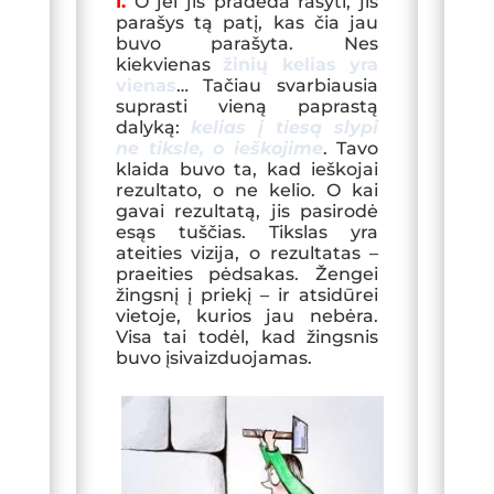
I.
O jei jis pradeda rašyti, jis
parašys tą patį, kas čia jau
buvo parašyta. Nes
kiekvienas
žinių kelias yra
vienas
… Tačiau svarbiausia
suprasti vieną paprastą
dalyką:
kelias į tiesą slypi
ne tiksle, o ieškojime
. Tavo
klaida buvo ta, kad ieškojai
rezultato, o ne kelio. O kai
gavai rezultatą, jis pasirodė
esąs tuščias. Tikslas yra
ateities vizija, o rezultatas –
praeities pėdsakas. Žengei
žingsnį į priekį – ir atsidūrei
vietoje, kurios jau nebėra.
Visa tai todėl, kad žingsnis
buvo įsivaizduojamas.