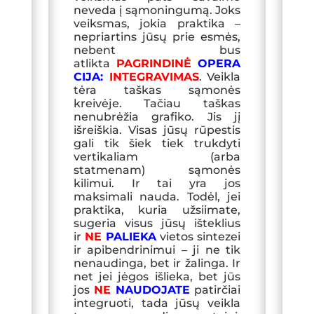
neveda į sąmoningumą. Joks
veiksmas, jokia praktika –
nepriartins jūsų prie esmės,
nebent bus
atlikta
PAGRINDINĖ
OPERA
CIJA:
INTEGRAVIMAS
. Veikla
tėra taškas sąmonės
kreivėje. Tačiau taškas
nenubrėžia grafiko. Jis jį
išreiškia. Visas jūsų rūpestis
gali tik šiek tiek trukdyti
vertikaliam (arba
statmenam) sąmonės
kilimui. Ir tai yra jos
maksimali nauda. Todėl, jei
praktika, kuria užsiimate,
sugeria visus jūsų išteklius
ir
NE
PALIEKA
vietos sintezei
ir apibendrinimui – ji ne tik
nenaudinga, bet ir žalinga.
Ir
net jei jėgos išlieka, bet jūs
jos
NE
NAUDOJATE
patirčiai
integruoti, tada jūsų veikla