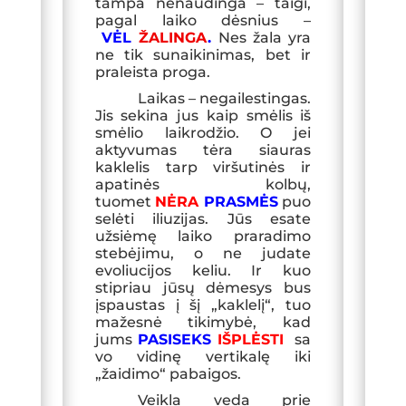
tampa nenaudinga – taigi,
pagal laiko dėsnius –
VĖL
ŽALINGA
.
Nes žala yra
ne tik sunaikinimas, bet ir
praleista proga
.
Laikas
–
negailestingas.
Jis sekina jus kaip smėlis iš
smėlio laikrodžio. O jei
aktyvumas tėra siauras
kaklelis tarp viršutinės ir
apatinės kolbų,
tuomet
NĖRA
PRASMĖS
puo
selėti iliuzijas. Jūs esate
užsiėmę laiko praradimo
stebėjimu, o ne judate
evoliucijos keliu. Ir kuo
stipriau jūsų dėmesys bus
įspaustas į šį „kaklelį“, tuo
mažesnė tikimybė, kad
jums
PASISEKS
IŠPLĖSTI
sa
vo vidinę vertikalę iki
„žaidimo“ pabaigos.
Veikla veda prie