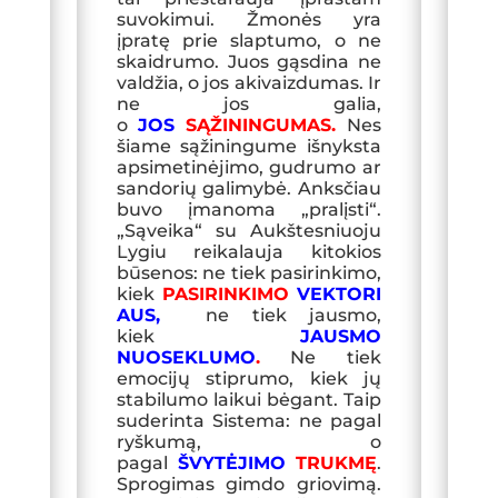
suvokimui. Žmonės yra
įpratę prie slaptumo, o ne
skaidrumo. Juos gąsdina ne
valdžia, o jos akivaizdumas. Ir
ne jos galia,
o
JOS
SĄŽININGUMAS.
Nes
šiame sąžiningume išnyksta
apsimetinėjimo, gudrumo ar
sandorių galimybė. Anksčia
u
buvo įmanoma „pralįsti“
.
„Sąveika“ su Aukštesniuoju
Lygiu reikalauja kitokios
būsenos: ne tiek pasirinkimo,
kiek
PASIRINKIMO
VEKTORI
AUS
,
ne tiek jausmo,
kiek
JAUSMO
NUOSEKLUMO
.
Ne tiek
emocijų stiprumo, kiek jų
stabilumo laikui bėgant. Taip
suderinta Sistema: ne pagal
ryškumą, o
pagal
ŠVYTĖJIMO
TRUKMĘ
.
Sprogimas gimdo griovimą.