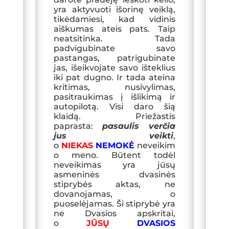
yra aktyvuoti išorinę veiklą,
tikėdamiesi, kad vidinis
aiškumas ateis pats. Taip
neatsitinka. Tada
padvigubinate savo
pastangas, patrigubinate
jas, išeikvojate savo išteklius
iki pat dugno. Ir tada ateina
kritimas, nusivylimas,
pasitraukimas į išlikimą ir
autopilotą. Visi daro šią
klaidą.
Priežastis
paprasta:
pasaulis verčia
jus veikti
,
o
NIEKAS
NEMOKĖ
neveikim
o meno. Būtent todėl
neveikimas yra jūsų
asmeninės dvasinės
stiprybės aktas, ne
dovanojamas, o
puoselėjamas. Ši stiprybė yra
ne Dvasios apskritai,
o
JŪSŲ
DVASIOS