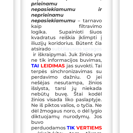
prieinamu
nepasiekiamumu ir
neprieinamu
nepasiekiamumu
– tarnavo
kaip filtravimo
l
ogika. Supainioti šiuos
kvadra
tus reiškia įklimpti į
iliuzijų koridorius. Būtent čia
atsirado
subtiliausios spragos
ir iškraipymai. Juk žinios yra
ne tik informacijos buvimas
,
TAI
LEIDIMAS
jas
suvokti. Tai
terpės sinchronizavimas su
perdavimo dažniu. O jei
nešėjas nesutampa, žinios
išslysta, tarsi jų niekada
nebūtų buvę. Štai kodėl
žinios visada liko paslaptyje.
Ne iš piktos valios, o tyčia. Ne
dėl žmogaus noro, o dėl lygio
diktuojamų nurodymų. Jos
buvo
perduodamos
TIK
VERTIEMS