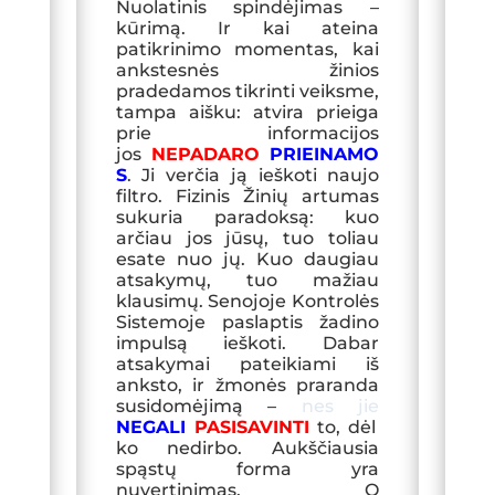
Nuolatinis spindėjimas –
kūrimą. Ir kai ateina
patikrinimo momentas, kai
ankstesnės žinios
pradedamos tikrinti veiksme,
tampa aišku: atvira prieiga
prie informacijos
jos
NEPADARO
PRIEINAMO
S
. Ji verčia ją ieškoti naujo
filtro. Fizinis Žinių artumas
sukuria paradoksą: kuo
arčiau jos jūsų, tuo toliau
esate nuo jų. Kuo daugiau
atsakymų, tuo mažiau
klausimų. Senojoje Kontrolės
Sistemoje paslaptis žadino
impulsą ieškoti. Dabar
atsakymai pateikiami iš
anksto, ir žmonės praranda
susidomėjimą –
nes
jie
NEGALI
PASISAVINTI
to, dėl
ko nedirbo. Aukščiausia
spąstų forma yra
nuvertinimas. O