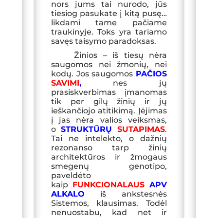
nors jums tai nurodo, jūs
tiesiog pasukate į kitą pusę…
likdami tame pačiame
traukinyje. Toks yra tariamo
savęs taisymo paradoksas.
Žinios
–
iš tiesų nėra
saugomos nei žmonių, nei
kodų. J
o
s saugo
mos
PA
ČIOS
SAVIMI
,
nes jų
prasiskverbimas įmanomas
tik per gilų žinių ir jų
ieškančiojo atitikimą. Įėjimas
į jas nėra valios veiksmas,
o
STRUKTŪRŲ
SUTAPIMAS
.
Tai ne intelekto, o dažnių
rezonanso tarp žinių
architektūros ir žmogaus
smegenų genotipo,
paveldėto
kaip
FUNKCIONALAUS
AP
V
ALKALO
iš ankstesnės
Sistemos, klausimas. Todėl
nenuostabu, kad net ir