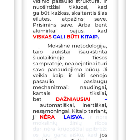
vidinio pasaulio struktūra. Ir
nuoširdžiai tikiuosi, kad
galbūt kažkas, skaitantis šias
eilutes, atpažins save.
Prisimins save. Arba bent
akimirkai pajus, kad
VISKAS
GALI
BŪTI
KITAIP.
Mokslinė metodologija,
taip aukštai išaukštinta
šiuolaikinėje Tiesos
sampratoje, neabejotinai turi
savo panaudojimo būdų. Ji
veikia kaip ir kiti senojo
pasaulio paslaugų
mechanizmai: naudingai,
kartais tiksliai,
bet
DAŽNIAUSIAI
–
automatiškai, inertiškai,
nesąmoningai. Kitaip tariant,
ji
NĖRA
LAISVA.
Ir nors
mokslinių žinių ribos
dar nėra
kruopščiai
apibrėžt
os,
jau gana aišku, kad
jos