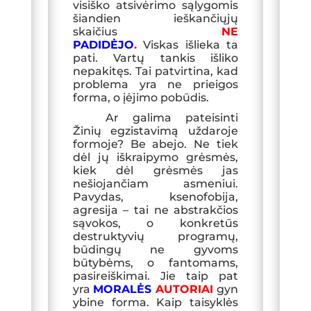
visiško atsivėrimo sąlygomis
šiandien ieškančiųjų
skaičius
NE
PADIDĖJO
.
Viskas išlieka ta
pati. Vartų tankis išliko
nepakitęs. Tai patvirtina, kad
problema yra ne prieigos
forma, o įėjimo pobūdis.
Ar galima pateisinti
Žinių egzistavimą uždaroje
formoje? Be abejo. Ne tiek
dėl jų iškraipymo grėsmės,
kiek dėl grėsmės jas
nešiojančiam asmeniui.
Pavydas, ksenofobija,
agresija – tai ne abstrakčios
sąvokos, o konkretūs
destruktyvių programų,
būdingų ne gyvoms
būtybėms, o fantomams,
pasireiškimai. Jie taip pat
yra
MORALĖS
AUTORIAI
gyn
ybine forma. Kaip taisyklės