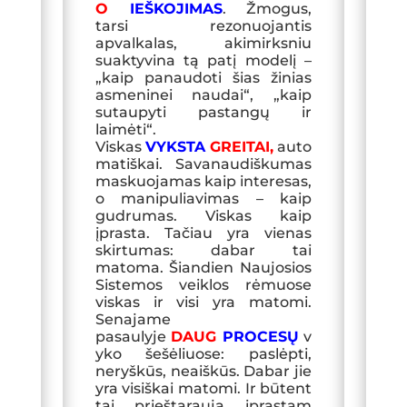
O
IEŠKOJIMAS
. Žmogus,
tarsi rezonuojantis
apvalkalas, akimirksniu
suaktyvina tą patį modelį –
„kaip panaudoti šias žinias
asmeninei naudai“, „kaip
sutaupyti pastangų ir
laimėti“.
Viskas
VYKSTA
GREITAI
,
auto
matiškai. Savanaudiškumas
maskuojamas kaip interesas,
o manipuliavimas – kaip
gudrumas. Viskas kaip
įprasta. Tačiau yra vienas
skirtumas: dabar tai
matoma. Šiandien Naujosios
Sistemos veiklos rėmuose
viskas ir visi yra matomi.
Senajame
pasaulyje
DAUG
PROCESŲ
v
yko šešėliuose: paslėpti,
neryškūs, neaiškūs. Dabar jie
yra visiškai matomi. Ir būtent
tai prieštarauja įprastam