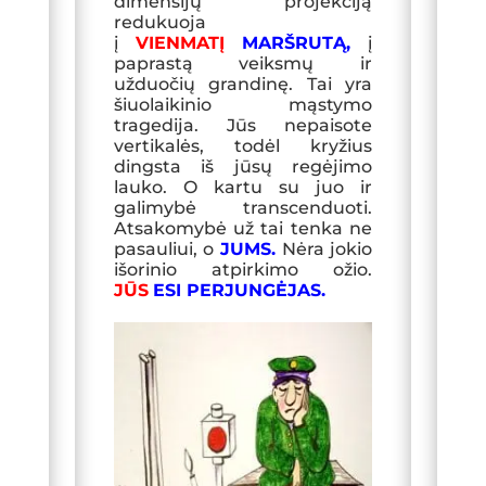
dimensijų projekciją
redukuoja
į
VIENMATĮ
MARŠRUTĄ,
į
paprastą veiksmų ir
užduočių grandinę. Tai yra
šiuolaikinio mąstymo
tragedija. Jūs nepaisote
vertikalės, todėl kryžius
dingsta iš jū
sų regėjimo
lauko. O kartu su juo
ir
galimybė transcenduoti.
Atsakomybė už tai tenka ne
pasauliui, o
JUMS
.
Nėra jokio
išorinio atpirkimo ožio.
JŪS
ESI PERJUNGĖJAS
.