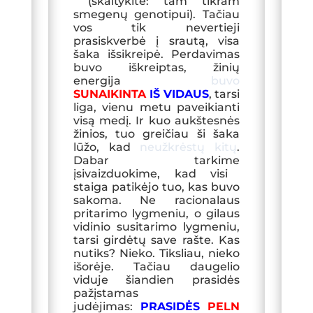
(skaitykite: tam tikram
smegenų genotipui). Tačiau
vos tik nevertieji
prasiskverbė į srautą, visa
šaka išsikreipė. Perdavimas
buvo iškreiptas, žinių
energija
buvo
SUNAIKINTA
IŠ VIDAUS
, tarsi
liga, vienu metu paveikianti
visą medį. Ir kuo aukštesnės
žinios, tuo greičiau ši šaka
lūžo, kad
neužkrėstų kitų
.
Dabar tarkime
įsivaizduokime, kad visi
staiga patikėjo tuo, kas buvo
sakoma. Ne racionalaus
pritarimo lygmeniu, o gilaus
vidinio susitarimo lygmeniu,
tarsi girdėtų save rašte. Kas
nutiks? Nieko. Tiksliau, nieko
išorėje. Tačiau daugelio
viduje šiandien prasidės
pažįstamas
judėjimas:
PRASIDĖ
S
PELN