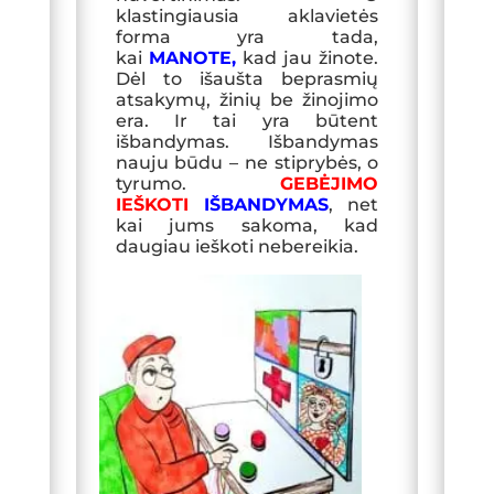
klastingiausia aklavietės
forma yra tada,
kai
MANOTE
,
kad jau žinote.
Dėl to išaušta beprasmių
atsakymų, žinių be žinojimo
era. Ir tai yra būtent
išbandymas. Išbandymas
nauju būdu – ne stiprybės, o
tyrumo.
GEBĖJIMO
IEŠKOTI
IŠBANDYMAS
, net
kai jums sakoma, kad
daugiau ieškoti nebereikia.