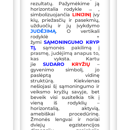
rezultatų. Pažymėkime ją
horizontalia rodykle
→
,
simbolizuojančia
LINIJINĮ
įvy
kių, priežasčių ir pasekmių,
užduočių ir jų įvykdymo
JUDĖJIMĄ
. O vertikali
rodyklė
↑
ž
ymi
SĄMONINGUMO KRYP
TĮ,
sąmonės
pakilimą į
prasmę, judėjimą anapus to,
kas
vyksta. Kartu
jie
SUDARO
KRYŽIŲ
–
gyvenimo simbolį, jo
paslėptą vidinę
struktūrą. Kiekvienas
nešiojasi šį sąmoningumo ir
veiksmo kryžių savyje, bet
beveik visi susitelkia tik į
vieną iš rodyklių –
horizontalią, aktyvią,
amebiškai procedūrinę.
Žmonės lengvai ir noriai
dviejų egzistencijos