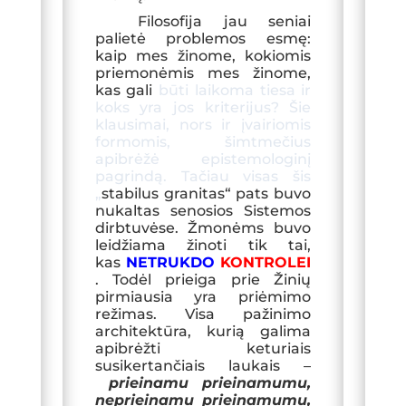
Filosofija jau seniai
palietė problemos esmę:
kaip mes žinome, kokiomis
priemonėmis mes žinome,
kas gali
būti laikoma tiesa
ir
koks yra jos kriterijus? Šie
klausimai, nors ir įvairiomis
formomis,
šimtmečius
apibrėžė
epistemologinį
pagrindą. Tačiau visas šis
„
stabilus granitas“ pats buvo
nukaltas senosios Sistemos
dirbtuvėse. Žmonėms buvo
leidžiama žinoti tik tai,
kas
NETRUKDO
K
ONTROLEI
. Todėl prieiga prie Žinių
pirmiausia yra priėmimo
režimas. Visa pažinimo
architektūra, kurią galima
apibrėžti keturiais
susikertančiais laukais –
prieinamu prieinamumu,
neprieinamu prieinamumu,