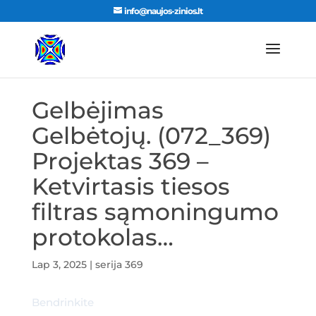
info@naujos-zinios.lt
Gelbėjimas
Gelbėtojų. (072_369)
Projektas 369 –
Ketvirtasis tiesos
filtras sąmoningumo
protokolas…
Lap 3, 2025
|
serija 369
Bendrinkite