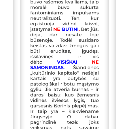
buvo rašomos kvailiams,
taip
moralė buvo sukurta
fantom
iniams impulsams
neutralizuoti. Ten, kur
egzistuoja vidinė laisvė,
įstatymai
NE
BŪTINI
.
Bet jūs,
deja, dar nesate toje
būsenoje. Todėl susidaro
keistas vaizdas: žmogus gali
būti eruditas, įgudęs,
išsilavinęs – ir vis
dėlto
VISIŠKAI
NE
SĄMONINGAS
. Šiandienos
„kultūrinio kapitalo“ nešėjai
kartais yra būtybės su
patologiškai ribotu mąstymo
gyliu. Jie atveria burnas – ir
darosi baisu: kuo žemesnis
vidinės šviesos lygis, tuo
garsesnis išorinis plepėjimas.
Ir taip yra – kiekviename
žingsnyje. O dabar
pagrindinė tezė: joks
veiksmas pats savaime