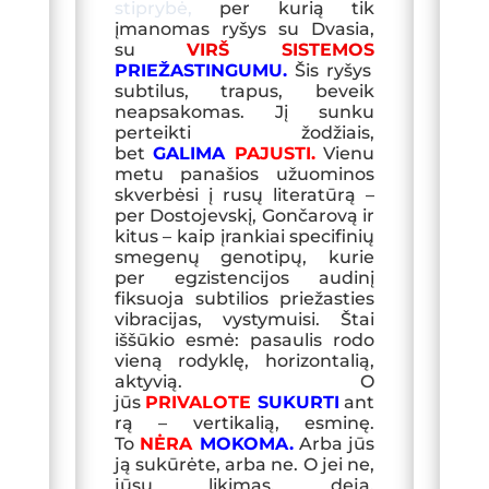
stiprybė,
per kurią tik
įmanomas ryšys su Dvasia,
su
VIRŠ
SISTEMOS
PRIEŽASTINGUMU
.
Šis ryšys
subtilus, trapus, beveik
neapsakomas. Jį sunku
perteikti žodžiais,
bet
GALIMA
PAJUSTI.
Vienu
metu panašios užuominos
skverbėsi į rusų literatūrą –
per Dostojevskį, Gončarovą ir
kitus – kaip įrankiai specifinių
smegenų genotipų, kurie
per egzistencijos audinį
fiksuoja subtilios priežasties
vibracijas, vystymuisi. Štai
iššūkio esmė: pasaulis rodo
vieną rodyklę, horizontalią,
aktyvią. O
jūs
PRIVALOTE
SUKURTI
ant
rą – vertikalią, esminę.
To
NĖRA
MOKOMA.
Arba jūs
ją sukūrėte, arba ne. O jei ne,
jūsų likimas, deja,