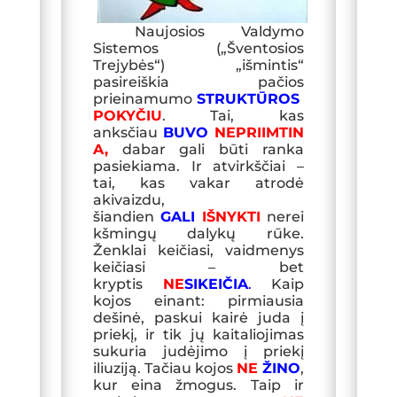
Naujosios Valdymo
Sistemos („Šventosios
Trejybės“) „išmintis“
pasireiškia pačios
prieinamumo
STRUKTŪROS
POKYČIU
. Tai, kas
anksčiau
BUVO
NEPRIIMTIN
A
,
dabar gali būti ranka
pasiekiama. Ir atvirkščiai –
tai, kas vakar atrodė
akivaizdu,
šiandien
GALI
IŠNYKTI
nerei
kšmingų dalykų rūke.
Ženklai keičiasi, vaidmenys
keičiasi – bet
kryptis
NE
SIKEIČIA
.
Kaip
kojos einant: pirmiausia
dešinė, paskui kairė juda į
priekį, ir tik jų kaitaliojimas
sukuria judėjimo į priekį
iliuziją. Tačiau kojos
NE
ŽINO
,
kur eina žmogus. Taip ir