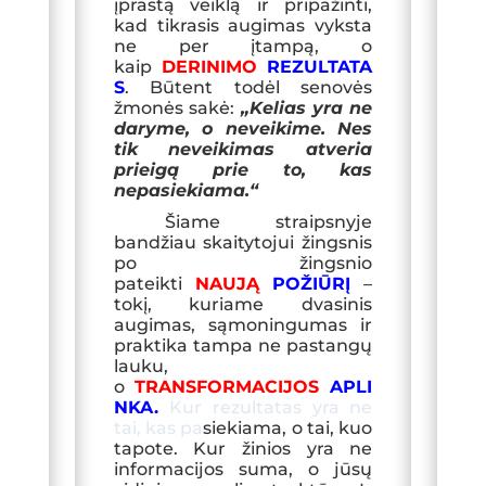
įprastą veiklą ir pripažinti,
kad tikrasis augimas vyksta
ne per įtampą, o
kaip
DERINIMO
REZULTATA
S
. Būtent todėl senovės
žmonės sakė:
„Kelias yra ne
daryme, o neveikime. Nes
tik neveikimas atveria
pr
ieigą prie to, kas
nepasiekiama.
“
Šiame straipsnyje
bandžiau skaitytojui žingsnis
po žingsnio
pateikti
NAUJĄ
POŽIŪRĮ
–
tokį, kuriame dvasinis
augimas, sąmoningumas ir
praktika tampa ne pastangų
lauku,
o
TRANSFORMACIJOS
APLI
NKA
.
Kur rezultatas yra ne
tai
,
kas pa
siekiama, o tai, kuo
tapote. Kur žinios yra ne
informacijos suma, o jūsų