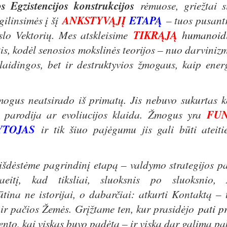
 Egzistencijos konstrukcijos
rėmuose, griežtai s
gilinsimės į šį
ANKSTYVĄJĮ
ETAPĄ
– tuos pusantr
kslo Vektorių. Mes atskleisime
TIKRĄJĄ
humanoidi
stis, kodėl senosios mokslinės teorijos – nuo ​​darvini
laidingos, bet ir destruktyvios žmogaus, kaip ener
gus neatsirado iš primatų. Jis nebuvo sukurtas k
s parodija ar evoliucijos klaida. Žmogus yra
FU
YTOJAS
ir tik šiuo pajėgumu jis gali būti ateitie
dėstėme pagrindinį etapą – valdymo strategijos pa
aeitį, kad tiksliai, sluoksnis po sluoksnio,
ūtina ne istorijai, o dabarčiai: atkurti Kontaktą – t
 ir pačios Žemės. Grįžtame ten, kur prasidėjo
pati p
to, kai viskas buvo padėta – ir viską dar galima pak