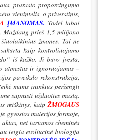
oriaus, prarasto proporcingumo
ėra vienintelis, o priverstinis,
A
ĮMANOMAS.
Todėl labai
ą. Maždaug prieš 1,5 milijono
 šiuolaikinius žmones. Tai ne
ukurta kaip kontroliuojamo
do“ iš kažko. Ji buvo įvesta,
lo atmestas ir ignoruojamas –
cijos paveikslo rekonstrukcija,
uteikė mums įrankius peržengti
me suprasti užduoties mastą.
as reiškinys, kaip
ŽMOGAUS
je gyvosios materijos formoje,
o aktas, nei tariamos cheminės
iau teigia evoliucinė biologija