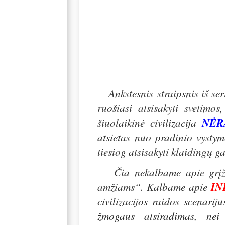
k
m
Ankstesnis
straipsnis iš se
ruošiasi atsisakyti svetimo
šiuolaikinė civilizacija
NĖR
atsietas nuo pradinio vystym
tiesiog atsisakyti klaidingų g
Čia nekalbame apie grįžimą
amžiams“. Kalbame apie
IN
civilizacijos raidos scenarij
žmogaus atsiradimas, nei