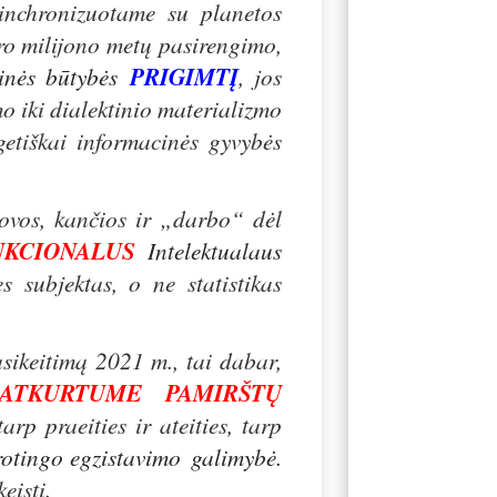
inchronizuotame su planetos
o milijono metų pasirengimo,
nės būtybės
PRIGIMTĮ
, jos
zmo iki dialektinio materializmo
getiškai informacinės gyvybės
ovos, kančios ir „darbo“ dėl
NKCIONALUS
Intelektualaus
s subjektas, o ne statistikas
sikeitimą 2021 m., tai dabar,
ATKURTUME PAMIRŠTŲ
arp praeities ir ateities, tarp
rotingo egzistavimo galimybė
.
eisti.