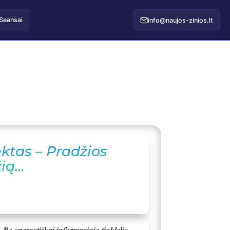
Seansai
info@naujos-zinios.lt
ektas – Pradžios
žią…