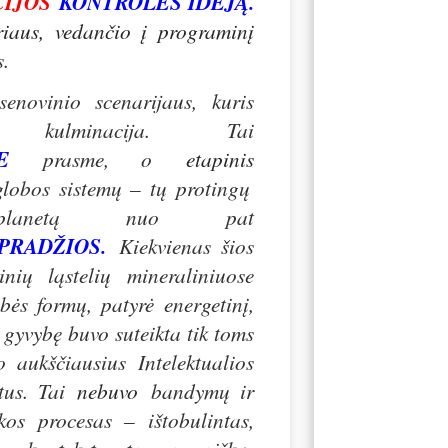
CIJOS
KONTROLĖS IDĖJĄ
.
riaus, vedančio į programinį
s
.
enovinio scenarijaus, kuris
 kulminacija. Tai
E
prasme, o
etapinis
globos sistemų – tų protingų
 planetą nuo pat
 PRADŽIOS
.
Kiekvienas šio
s
inių ląstelių mineraliniuose
bės formų, patyrė energetinį,
į gyvybę buvo suteikta tik toms
o aukščiausius Intelektualios
rtus. Tai
nebuvo
bandymų ir
kos procesas – ištobulintas,