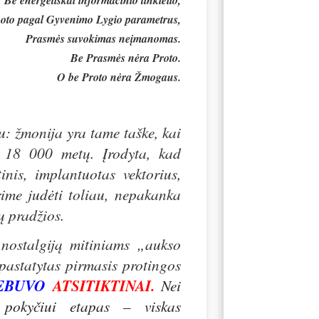
Be energetiškai informacinio tinklelio,
oto pagal Gyvenimo Lygio parametrus,
Prasmės suvokimas neįmanomas.
Be Prasmės nėra Proto.
O be Proto nėra Žmogaus.
u: žmonija yra tame taške, kai
us 18 000 metų. Įrodyta, kad
inis, implantuotas vektorius,
rime judėti toliau, nepakanka
ų pradžios.
nostalgiją mitiniams „aukso
pastatytas pirmasis protingos
E
B
UVO
ATSITIKTINAI.
Nei
 pokyčiui etapas – viskas