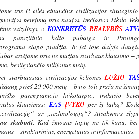
jome tris
iš
eilės einančius
civilizacijos strategini
monijos perėjimą prie naujos, trečiosios Tikslo Vekt
finis vaizdinys, o
KONKRETŪS
REALYBĖS
ATV
si su parazitinio kelio pabaiga ir Protin
programa etapo pradžia.
Ir jei toje dalyje daugi
dabar artėjame prie ne mažiau svarbaus klausimo – pa
imo, besitęsiančio milijonus metų.
 svarbiausias civilizacijos kelionės
LŪŽIO
TA
maždaug prieš 20 000 metų – buvo toli gražu ne žmonij
lžiniško parengiamojo laikotarpio, trukusio bev
tūralus klausimas:
KAS
ĮVYKO
per šį laiką? Kodėl
civilizacijų“ ar „technologijų“? Atsakymas slyp
ma skubinti
. Kad žmogus taptų ne tik kūnu, bet 
atus – struktūrinius, energetinius ir informacinius.