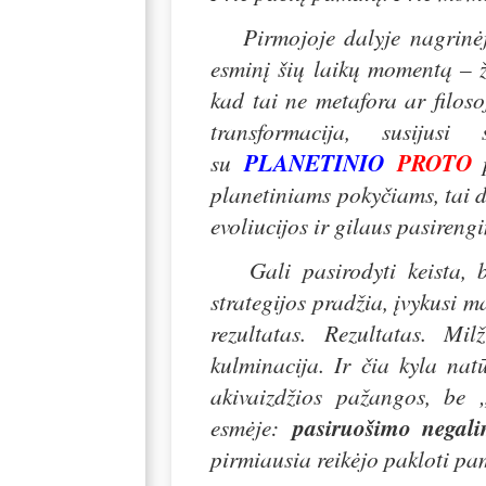
Pirmojoje dalyje nagrinė
esminį šių laikų momentą – ž
kad tai ne metafora ar filoso
transformacija, susiju
su
PLANETINIO
PROTO
planetiniams pokyčiams, tai 
evoliucijos ir gilaus pasireng
Gali pasirodyti keista, bet
strategijos pradžia, įvykusi 
rezultatas. Rezultatas. Mi
kulminacija. Ir čia kyla na
akivaizdžios pažangos, be „
esmėje:
pasiruošimo negali
pirmiausia reikėjo pakloti pam