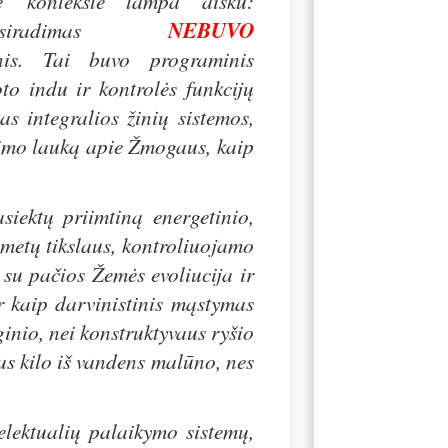
e
kontekste tampa aišku:
tsiradimas
NEBUVO
snis. Tai buvo programinis
to indu ir kontrolės funkcijų
s integralios žinių sistemos,
atimo lauką apie Žmogaus, kaip
iektų priimtiną energetinio,
 metų tikslaus, kontroliuojamo
ai su pačios Žemės evoliucija ir
r kaip darvinistinis mąstymas
oginio, nei konstruktyvaus ryšio
sas kilo iš vandens malūno, nes
elektualių palaikymo sistemų,