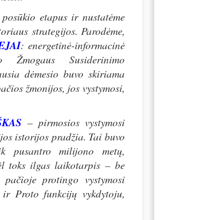
o posūkio etapus ir nustatėme
oriaus strategijos. Parodėme,
EJAI
: energetinė-informacinė
go Žmogaus Susiderinimo
ausia dėmesio buvo skiriama
čios žmonijos, jos vystymosi,
ŠKAS
– pirmosios vystymosi
os istorijos pradžia. Tai buvo
eik pusantro milijono metų,
 toks ilgas laikotarpis – be
i pačioje protingo vystymosi
ir Proto funkcijų vykdytoju,