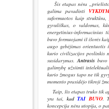
Šis etapas nėra „priešistor
galima pavadinti
VYKD
suformuotos kaip struktūra, 
gyvuliškas, o valdomas, kū
energetinius-informacinius 
buvo formuojami iš išorės kaip
augo gebėjimas orientuotis i
kurio civilizacijos poslinki
susidarymas.
Antrasis
buvo p
galimybę užsiimti intelektua
kurio žmogus tapo ne tik gyvy
momento prasidėjo tikroji žmo
Taip, šis etapas truko tik ap
yra tai,
kad
TAI
BUVO
. 
koncepcija nėra utopija, o pat