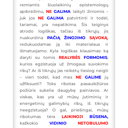
remiantis šiuolaikinių epistemologų
apibrėžimu,
NE
GALIMA
laikyti žiniomis –
juk jos
NE
GALIMA
patvirtinti ir todėl,
tariamai, yra nepatikima. Šis teiginys
atrodo logiškas, tačiau iš tikrųjų jis
nuskurdina
PAČIĄ ŽINOJIMO
SĄVOKĄ
,
redukuodamas ją iki materialaus ir
išmatuojamo. Kyla logiškas klausimas: ką
daryti su tomis
REALYBĖS
FORMOMIS
,
kurios egzistuoja už žmogaus suvokimo
ribų? Ar iš tikrųjų jas reikėtų tiesiog neigti
– vien todėl, kad mes
NE
GALIME
jų
užfiksuoti? Toks ribotas pasaulėžiūros
požiūris sukelia daugybę painiavos. Ar
viskas, kas yra už mūsų jutiminių ir
energetinių galimybių ribų, iš tikrųjų
neegzistuoja? O gal, priešingai, mūsų
ribotumas tėra
LAIKINOJI
BŪSENA,
kažkokio
VIDINIO
NETOBULUMO