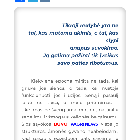
F
T
V
a
e
K
c
l
Tikroji realybė yra ne
tai, kas matoma akimis, o tai, kas
e
e
slypi
b
g
anapus suvokimo.
o
r
Ją galima pažinti tik įveikus
savo paties ribotumus.
o
a
k
m
Kiekviena epocha miršta ne tada, kai
griūva jos sienos, o tada, kai nustoja
funkcionuoti jos iliuzijos. Senąjį pasaulį
laikė ne tiesa, o melo priėmimas –
tikėjimas neišvengiama mirtimi, natūraliu
senėjimu ir žmogaus kelionės baigtinumu.
Šios sąvokos
BUVO
PAGRINDAS
visos jo
struktūros. Žmonės gyveno neabejodami,
kad pasaulis egzistuoja pats savaime, o