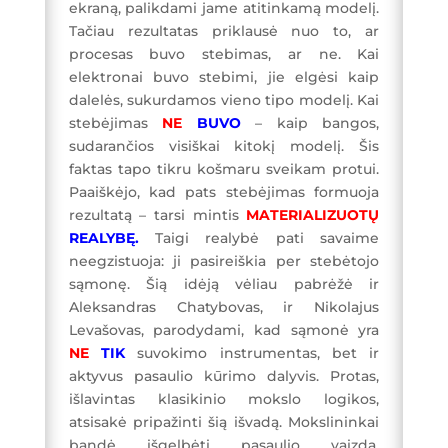
ekraną, palikdami jame atitinkamą modelį.
Tačiau rezultatas priklausė nuo to, ar
procesas buvo stebimas, ar ne. Kai
elektronai buvo stebimi, jie elgėsi kaip
dalelės, sukurdamos vieno tipo modelį. Kai
stebėjimas
NE
BUVO
– kaip bangos,
sudarančios visiškai kitokį modelį. Šis
faktas tapo tikru košmaru sveikam protui.
Paaiškėjo, kad pats stebėjimas formuoja
rezultatą – tarsi mintis
MATERIALIZUOTŲ
REALYBĘ.
Taigi realybė pati savaime
neegzistuoja: ji pasireiškia per stebėtojo
sąmonę. Šią idėją vėliau pabrėžė ir
Aleksandras Chatybovas, ir Nikolajus
Levašovas, parodydami, kad sąmonė yra
NE
TIK
suvokimo instrumentas, bet ir
aktyvus pasaulio kūrimo dalyvis. Protas,
išlavintas klasikinio mokslo logikos,
atsisakė pripažinti šią išvadą. Mokslininkai
bandė išgelbėti pasaulio vaizdą,