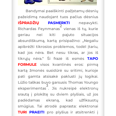
Bandymai paaiškinti pažįstamų dėsnių
pažeidimą naudojant tuos pačius dėsnius
IŠPRADŽIŲ
PASMERKTI
nepavykti.
2
Richardas Feynmanas
vienas iš tų, kurie
geriau nei kiti pajuto situacijos
absurdiškumą, kartą prisipažino: „Negaliu
apibrėžti tikrosios problemos, todėl įtariu,
kad jos nėra. Bet nesu tikras, ar jos iš
tikrųjų nėra.“ Ši frazė iš esmės
TAPO
FORMULE
visos kvantinės eros: pirmą
kartą žmonės susidūrė su sritimi, kurioje
pati gamta atsisakė paklusti jų logikai.
Lūžio taškas buvo garsusis Thomas Youngo
3
eksperimentas
. Jis nukreipė elektronų
srautą į plokštę su dviem plyšiais, už jos
padėdamas ekraną, kad užfiksuotų
smūgius. Tai atrodė paprasta: elektronai
TURI
PRAEITI
pro plyšius ir atsitrenkti į