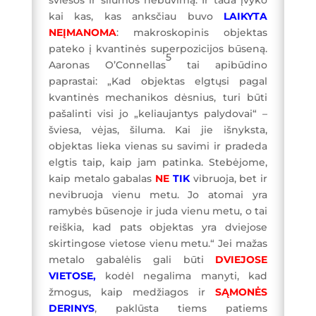
kai kas, kas anksčiau buvo
LAIKYTA
NEĮMANOMA
: makroskopinis objektas
pateko į kvantinės superpozicijos būseną.
5
Aaronas O’Connellas
tai apibūdino
paprastai: „Kad objektas elgtųsi pagal
kvantinės mechanikos dėsnius, turi būti
pašalinti visi jo „keliaujantys palydovai“ –
šviesa, vėjas, šiluma. Kai jie išnyksta,
objektas lieka vienas su savimi ir pradeda
elgtis taip, kaip jam patinka. Stebėjome,
kaip metalo gabalas
NE
TIK
vibruoja, bet ir
nevibruoja vienu metu. Jo atomai yra
ramybės būsenoje ir juda vienu metu, o tai
reiškia, kad pats objektas yra dviejose
skirtingose vietose vienu metu.“ Jei mažas
metalo gabalėlis gali būti
DVIEJOSE
VIETOSE,
kodėl negalima manyti, kad
žmogus, kaip medžiagos ir
SĄMONĖS
DERINYS
, paklūsta tiems patiems