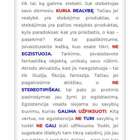
tik tai, ką galime stebėti. Juk stebėtojas
savo dėmesiu
KURIA
REALYBĘ
. Tačiau jei
realybė yra stebėjimo produktas, o
stebėjimas yra pačios realybės produktas,
kyla paradoksas: kas yra priežastis, o kas –
pasekmė? Kad tai paaiškintume,
įsivaizduokite kažką, kuo esate tikri,
NE
EGZISTUOJA.
Tarkime, įsivaizdavote
fantastišką objektą, unikalų savo rūšimi.
Atrodo akivaizdu, kad jis neegzistuoja – tai
tik iliuzija, fikcija, fantazija. Tačiau jei
pagalvosime atidžiau, o
NE
STEREOTIPIŠKAI
, tai pats jo protinis
pasirodymas jau žymi jo egzistavimą.
Egzistencija visada siejama su savybių
buvimu, kurias
GALIMA
UŽFIKSUOTI
. Kitą
vertus, ne egzistencija
NE
TURI
savybių ir
todėl
NE
GALI
būti užfiksuota. Todėl, jei
sugebate išlaikyti tam tikrą vaizdinį, jūs jau
pavertėte jį realybės dalimi – nors kol kas