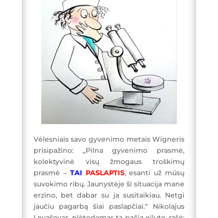
Vėlesniais savo gyvenimo metais Wigneris
prisipažino: „Pilna gyvenimo prasmė,
kolektyvinė visų žmogaus troškimų
prasmė –
TAI
PASLAPTIS
, esanti už mūsų
suvokimo ribų. Jaunystėje ši situacija mane
erzino, bet dabar su ja susitaikiau. Netgi
jaučiu pagarbą šiai paslapčiai.“ Nikolajus
Levašovas, plėtodamas tą pačią eilutę, rašė: