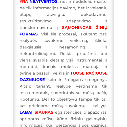
YRA
NEATVERTOS
,
net ir nedideliu mastu,
ne tik informacijos gavimo, bet ir vėlesnių
etapų atžvilgiu: dekodavimo,
struktūrizavimo, adaptavimo ir
transformavimo į
SĄMONINGAS
ŽINIŲ
FORMAS
. Visi šie procesai, įskaitant patį
realybės suvokimo veiksmą, išlieka
daugiausia nesąmoningi ir
nekontroliuojami. Reikia pripažinti dar
vieną svarbią detalę: visi instrumentai ir
metodai, kuriais mokslas matuoja ir
tyrinėja pasaulį, veikia ir
TUOSE
PAČIUOSE
DAŽNIUOSE
kaip ir žmogaus smegenys.
Kitaip tariant, realybę vertiname tik
instrumentais, suderintais su mūsų pačių
ribotumu. Dėl to objektyvu tampa tik tai,
kas prieinama mūsų suvokimui – tai yra,
LABAI
SIAURAS
egzistencijos diapazonas,
apribotas mūsų kūno fizinių galimybių.
Informacija, kuri peržengia šiuos dažnius,