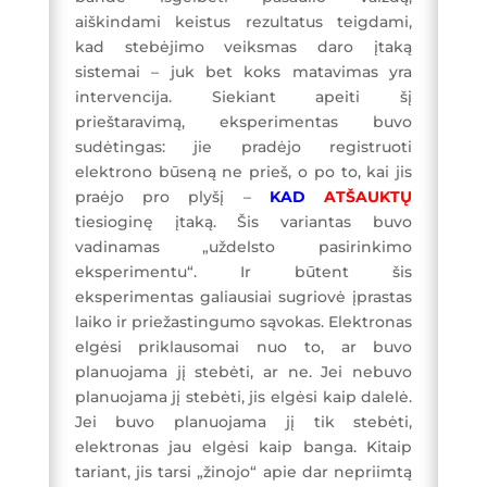
aiškindami keistus rezultatus teigdami,
kad stebėjimo veiksmas daro įtaką
sistemai – juk bet koks matavimas yra
intervencija. Siekiant apeiti šį
prieštaravimą, eksperimentas buvo
sudėtingas: jie pradėjo registruoti
elektrono būseną ne prieš, o po to, kai jis
praėjo pro plyšį –
KAD
ATŠAUKTŲ
tiesioginę įtaką. Šis variantas buvo
vadinamas „uždelsto pasirinkimo
eksperimentu“. Ir būtent šis
eksperimentas galiausiai sugriovė įprastas
laiko ir priežastingumo sąvokas. Elektronas
elgėsi priklausomai nuo to, ar buvo
planuojama jį stebėti, ar ne. Jei nebuvo
planuojama jį stebėti, jis elgėsi kaip dalelė.
Jei buvo planuojama jį tik stebėti,
elektronas jau elgėsi kaip banga. Kitaip
tariant, jis tarsi „žinojo“ apie dar nepriimtą