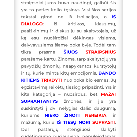
straipsniai jums buvo naudingi, galbūt šis
yra to paties kelio tęsinys. Visi šios serijos
tekstai gimė ne iš izoliacijos, o
IŠ
DIALOGO
: iš kritikos, klausimų,
paaiškinimų ir diskusijų su skaitytojais, už
ką esu nuoširdžiai dėkingas visiems,
dalyvavusiems šiame pokalbyje. Todėl tam
tikra prasme
ŠIUOS
STRAIPSNIUS
parašėme kartu. Žinoma, tarp skaitytojų yra
pavydžių žmonių, neapykantos kurstytojų
ir tų, kurie minta kitų emocijomis,
BANDO
KITIEMS
TRIKDYTI
nuo pokalbio esmės. Jų
egzistavimą reikėtų tiesiog pripažinti. Yra ir
kita kategorija – nuoširdūs, bet
MAŽAI
SUPRANTANTYS
žmonės, ir jie yra
suskirstyti į dvi nelygias dalis: daugumą,
kuriems
NIEKO
ŽINOTI
NEREIKIA
, ir
mažumą, kurie
IŠ TIESŲ
NORI
SUPRASTI
.
Dėl pastarųjų stengiuosi išlaikyti
sudėtingumo pusiausvyrą, nenuleisdamas