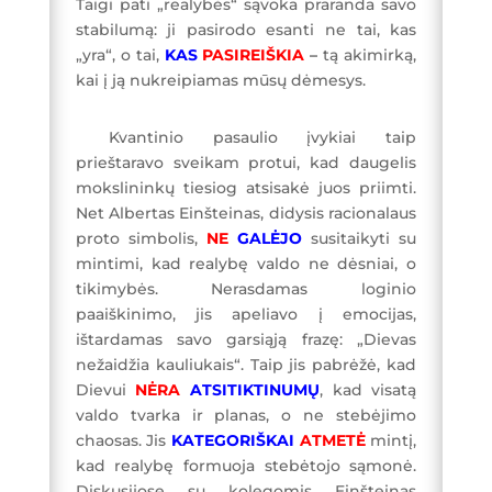
Taigi pati „realybės“ sąvoka praranda savo
stabilumą: ji pasirodo esanti ne tai, kas
„yra“, o tai,
KAS
PASIREIŠKIA
–
tą akimirką,
kai į ją nukreipiamas mūsų dėmesys.
Kvantinio pasaulio įvykiai taip
prieštaravo sveikam protui, kad daugelis
mokslininkų tiesiog atsisakė juos priimti.
Net Albertas Einšteinas, didysis racionalaus
proto simbolis,
NE
GALĖJO
susitaikyti su
mintimi, kad realybę valdo ne dėsniai, o
tikimybės. Nerasdamas loginio
paaiškinimo, jis apeliavo į emocijas,
ištardamas savo garsiąją frazę: „Dievas
nežaidžia kauliukais“. Taip jis pabrėžė, kad
Dievui
NĖRA
ATSITIKTINUMŲ
, kad visatą
valdo tvarka ir planas, o ne stebėjimo
chaosas. Jis
KATEGORIŠKAI
ATMETĖ
mintį,
kad realybę formuoja stebėtojo sąmonė.
Diskusijose su kolegomis Einšteinas