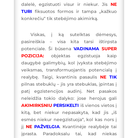
dalelė, egzistuoti visur ir niekur. Jis
NE
TURI
fiksuotos formos ir tampa „kažkuo
konkrečiu“ tik stebėjimo akimirką.
Viskas, į ką sutelktas dėmesys,
pasireiškia – visa kita tarsi ištirpsta
potenciale. Ši būsena
VADINAMA
SUPER
POZICIJA:
objektas egzistuoja kaip
daugybė galimybių, kol įvyksta stebėjimo
veiksmas, transformuojantis potencialą į
realybę. Taigi, kvantinis pasaulis
NE
TIK
pilnas stebuklų – jis yra stebuklas, įpintas į
patį egzistencijos audinį. Net pasakos
neleidžia tokio dalyko: jose herojus gali
AKIMIRKSNIU
PERSIKELTI
iš vienos vietos į
kitą, bet niekur nepasakyta, kad jis „iš
esmės niekur neegzistuoja“, kol kas nors į
jį
NE
PAŽVELGIA
. Kvantinėje realybėje tai
įprasta. Paradoksalu tai, kad niekas