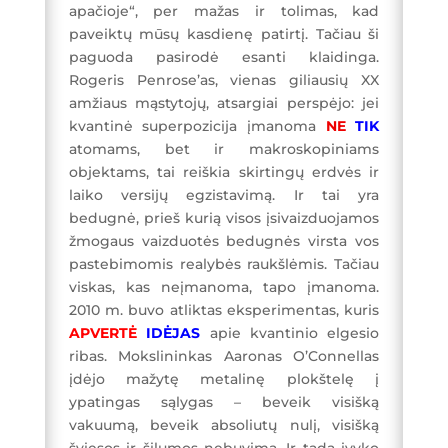
apačioje“, per mažas ir tolimas, kad
paveiktų mūsų kasdienę patirtį. Tačiau ši
paguoda pasirodė esanti klaidinga.
Rogeris Penrose’as, vienas giliausių XX
amžiaus mąstytojų, atsargiai perspėjo: jei
kvantinė superpozicija įmanoma
NE
TIK
atomams, bet ir makroskopiniams
objektams, tai reiškia skirtingų erdvės ir
laiko versijų egzistavimą. Ir tai yra
bedugnė, prieš kurią visos įsivaizduojamos
žmogaus vaizduotės bedugnės virsta vos
pastebimomis realybės raukšlėmis. Tačiau
viskas, kas neįmanoma, tapo įmanoma.
2010 m. buvo atliktas eksperimentas, kuris
APVERTĖ
IDĖJAS
apie kvantinio elgesio
ribas. Mokslininkas Aaronas O’Connellas
įdėjo mažytę metalinę plokštelę į
ypatingas sąlygas – beveik visišką
vakuumą, beveik absoliutų nulį, visišką
šviesos ir šilumos nebuvimą. Ir tada įvyko