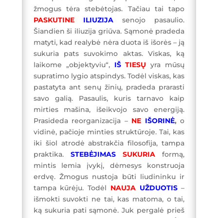
žmogus tėra stebėtojas. Tačiau tai tapo
PASKUTINE
ILIUZIJA
senojo pasaulio.
Šiandien ši iliuzija griūva. Sąmonė pradeda
matyti, kad realybė nėra duota iš išorės – ją
sukuria pats suvokimo aktas. Viskas, ką
laikome „objektyviu“,
IŠ
TIESŲ
yra mūsų
supratimo lygio atspindys. Todėl viskas, kas
pastatyta ant senų žinių, pradeda prarasti
savo galią. Pasaulis, kuris tarnavo kaip
mirties mašina, išeikvojo savo energiją.
Prasideda reorganizacija –
NE
IŠORINĖ
,
o
vidinė, pačioje minties struktūroje. Tai, kas
iki šiol atrodė abstrakčia filosofija, tampa
praktika.
STEBĖJIMAS
SUKURIA
formą,
mintis lemia įvykį, dėmesys konstruoja
erdvę. Žmogus nustoja būti liudininku ir
tampa kūrėju. Todėl
NAUJA
UŽDUOTIS
–
išmokti suvokti ne tai, kas matoma, o tai,
ką sukuria pati sąmonė. Juk pergalė prieš