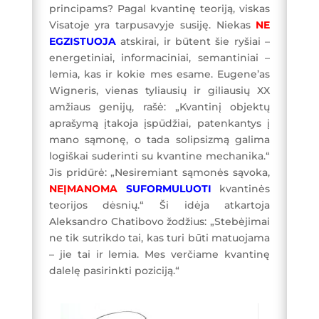
principams? Pagal kvantinę teoriją, viskas
Visatoje yra tarpusavyje susiję. Niekas
NE
EGZISTUOJA
atskirai, ir būtent šie ryšiai –
energetiniai, informaciniai, semantiniai –
lemia, kas ir kokie mes esame. Eugene’as
Wigneris, vienas tyliausių ir giliausių XX
amžiaus genijų, rašė: „Kvantinį objektų
aprašymą įtakoja įspūdžiai, patenkantys į
mano sąmonę, o tada solipsizmą galima
logiškai suderinti su kvantine mechanika.“
Jis pridūrė: „Nesiremiant sąmonės sąvoka,
NEĮMANOMA
SUFORMULUOTI
kvantinės
teorijos dėsnių.“ Ši idėja atkartoja
Aleksandro Chatibovo žodžius: „Stebėjimai
ne tik sutrikdo tai, kas turi būti matuojama
– jie tai ir lemia. Mes verčiame kvantinę
dalelę pasirinkti poziciją.“