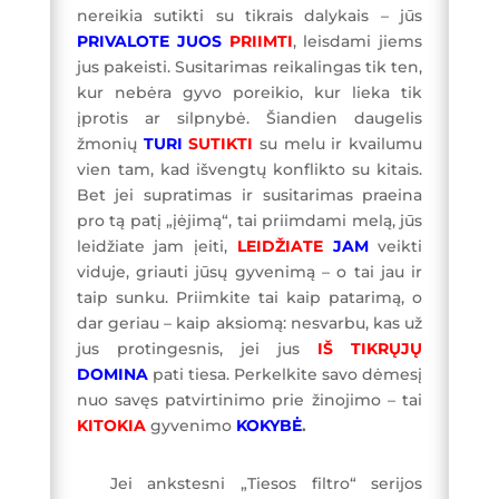
nereikia sutikti su tikrais dalykais – jūs
PRIVALOTE JUOS
PRIIMTI
, leisdami jiems
jus pakeisti. Susitarimas reikalingas tik ten,
kur nebėra gyvo poreikio, kur lieka tik
įprotis ar silpnybė. Šiandien daugelis
žmonių
TURI
SUTIKTI
su melu ir kvailumu
vien tam, kad išvengtų konflikto su kitais.
Bet jei supratimas ir susitarimas praeina
pro tą patį „įėjimą“, tai priimdami melą, jūs
leidžiate jam įeiti,
LEIDŽIATE
JAM
veikti
viduje, griauti jūsų gyvenimą – o tai jau ir
taip sunku. Priimkite tai kaip patarimą, o
dar geriau – kaip aksiomą: nesvarbu, kas už
jus protingesnis, jei jus
IŠ TIKRŲJŲ
DOMINA
pati tiesa. Perkelkite savo dėmesį
nuo savęs patvirtinimo prie žinojimo – tai
KITOKIA
gyvenimo
KOKYBĖ
.
Jei ankstesni „Tiesos filtro“ serijos