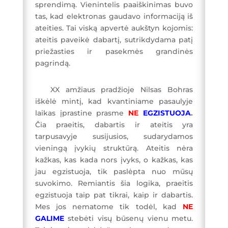
sprendimą. Vienintelis paaiškinimas buvo
tas, kad elektronas gaudavo informaciją iš
ateities. Tai viską apvertė aukštyn kojomis:
ateitis paveikė dabartį, sutrikdydama patį
priežasties ir pasekmės grandinės
pagrindą.
XX amžiaus pradžioje Nilsas Bohras
iškėlė mintį, kad kvantiniame pasaulyje
laikas įprastine prasme
NE
EGZISTUOJA
.
Čia praeitis, dabartis ir ateitis yra
tarpusavyje susijusios, sudarydamos
vieningą įvykių struktūrą. Ateitis nėra
kažkas, kas kada nors įvyks, o kažkas, kas
jau egzistuoja, tik paslėpta nuo mūsų
suvokimo. Remiantis šia logika, praeitis
egzistuoja taip pat tikrai, kaip ir dabartis.
Mes jos nematome tik todėl, kad
NE
GALIME
stebėti visų būsenų vienu metu.