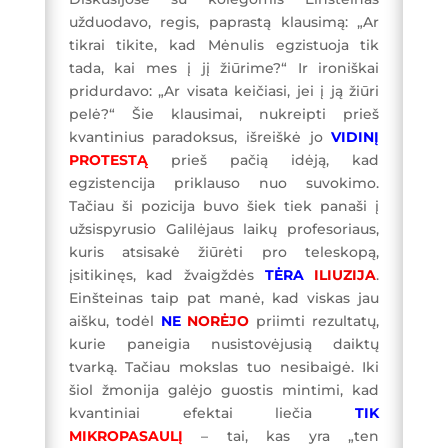
užduodavo, regis, paprastą klausimą: „Ar
tikrai tikite, kad Mėnulis egzistuoja tik
tada, kai mes į jį žiūrime?“ Ir ironiškai
pridurdavo: „Ar visata keičiasi, jei į ją žiūri
pelė?“ Šie klausimai, nukreipti prieš
kvantinius paradoksus, išreiškė jo
VIDINĮ
PROTESTĄ
prieš pačią idėją, kad
egzistencija priklauso nuo suvokimo.
Tačiau ši pozicija buvo šiek tiek panaši į
užsispyrusio Galilėjaus laikų profesoriaus,
kuris atsisakė žiūrėti pro teleskopą,
įsitikinęs, kad žvaigždės
TĖRA
ILIUZIJA
.
Einšteinas taip pat manė, kad viskas jau
aišku, todėl
NE
NORĖJO
priimti rezultatų,
kurie paneigia nusistovėjusią daiktų
tvarką. Tačiau mokslas tuo nesibaigė. Iki
šiol žmonija galėjo guostis mintimi, kad
kvantiniai efektai liečia
TIK
MIKROPASAULĮ
– tai, kas yra „ten