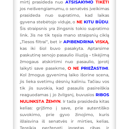
mirtį prasideda nuo
ATSISAKYMO
TIKĖTI
jos neišvengiamumu, o senatvės įveikimas
prasideda nuo supratimo, kad laikas
gyvena stebėtojo viduje, o
NE
KITU
BŪDU
.
Šis straipsnis yra žingsnis tokio supratimo
link. Jis ne tik tęsia mano straipsnių ciklą
„Tiesos filtrai“, bet ir
APIBENDRINA
VISKĄ
,
kas iki šiol buvo pasakyta. Aptarsime
paskutinę senojo pasaulio iliuziją – tikėjimą
žmogaus atskirtimi nuo pasaulio, įprotį
laikyti save pasekme,
O NE
PRIEŽASTIMI
.
Kol žmogus gyvenimą laiko išorine scena,
jis lieka svetimų dėsnių kaliniu. Tačiau vos
tik jis suvokia, kad pasaulis pasireiškia
reaguodamas į jo žvilgsnį, buvusios
RIBOS
NULINKSTA
ŽEMYN
. Ir tada prasideda kitas
kelias: grįžimo į save, prie autentiško
suvokimo, prie gyvo žinojimo, kuris
išlaisvina iš senatvės ir mirties, kelias.
Tereikia peržengti įprastas ribas ir