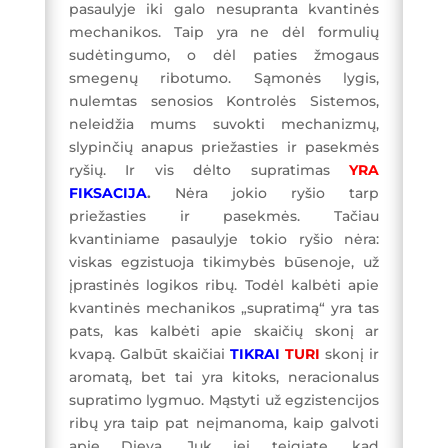
pasaulyje iki galo nesupranta kvantinės
mechanikos. Taip yra ne dėl formulių
sudėtingumo, o dėl paties žmogaus
smegenų ribotumo. Sąmonės lygis,
nulemtas senosios Kontrolės Sistemos,
neleidžia mums suvokti mechanizmų,
slypinčių anapus priežasties ir pasekmės
ryšių. Ir vis dėlto supratimas
YRA
FIKSACIJA
.
Nėra jokio ryšio tarp
priežasties ir pasekmės. Tačiau
kvantiniame pasaulyje tokio ryšio nėra:
viskas egzistuoja tikimybės būsenoje, už
įprastinės logikos ribų. Todėl kalbėti apie
kvantinės mechanikos „supratimą“ yra tas
pats, kas kalbėti apie skaičių skonį ar
kvapą. Galbūt skaičiai
TIKRAI
TURI
skonį ir
aromatą, bet tai yra kitoks, neracionalus
supratimo lygmuo. Mąstyti už egzistencijos
ribų yra taip pat neįmanoma, kaip galvoti
apie Dievą. Juk jei teigiate, kad