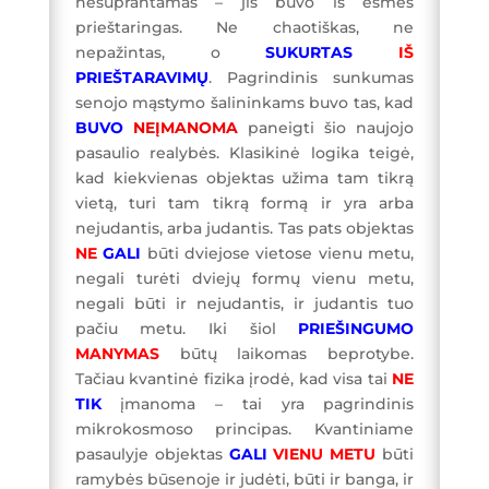
nesuprantamas – jis buvo iš esmės
prieštaringas. Ne chaotiškas, ne
nepažintas, o
SUKURTAS
IŠ
PRIEŠTARAVIMŲ
. Pagrindinis sunkumas
senojo mąstymo šalininkams buvo tas, kad
BUVO
NEĮMANOMA
paneigti šio naujojo
pasaulio realybės. Klasikinė logika teigė,
kad kiekvienas objektas užima tam tikrą
vietą, turi tam tikrą formą ir yra arba
nejudantis, arba judantis. Tas pats objektas
NE
GALI
būti dviejose vietose vienu metu,
negali turėti dviejų formų vienu metu,
negali būti ir nejudantis, ir judantis tuo
pačiu metu. Iki šiol
PRIEŠINGUMO
MANYMAS
būtų laikomas beprotybe.
Tačiau kvantinė fizika įrodė, kad visa tai
NE
TIK
įmanoma – tai yra pagrindinis
mikrokosmoso principas. Kvantiniame
pasaulyje objektas
GALI
VIENU METU
būti
ramybės būsenoje ir judėti, būti ir banga, ir