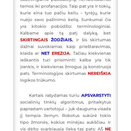
temos iki profanacijos. Taip pat yra ir tokių,
kurie eina tuo pačiu keliu – tyrėjų, kurie
nuėjo savo pažinimo kelią. Sunkumai čia
yra kitokio pobūdžio: terminologiniai.
Kalbame apie tą patį dalyką, bet
SKIRTINGAIS
ŽODŽIAIS
,
ir šis skirtumas
dažnai suvokiamas kaip prieštaravimas,
klaida ar
NET
EREZIJA
.
Tačiau kiekvienas
ieškantis turi prisiminti: kalba yra tik
įrankis, ir kiekvienas žmogus ją konstruoja
pats. Terminologijos skirtumas
NEREIŠKIA
logikos trūkumo.
Kartais rašydamas turiu
APSVARSTYTI
socialinių tinklų algoritmus, pritaikytus
paprastam vartotojui – juk dauguma visada
jį tempia žemyn. Robotus sukūrė tokio
tipo žmonės, kokius minėjau aukščiau. Ir
vis dėlto svarbiausia lieka tas pats: AŠ
NE