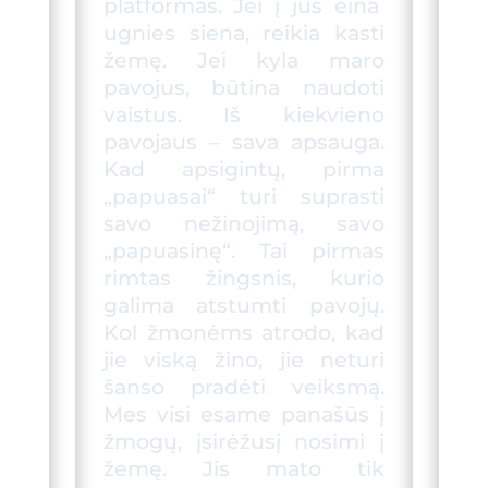
platformas. Jei į jus eina
ugnies siena, reikia kasti
žemę. Jei kyla maro
pavojus, būtina naudoti
vaistus. Iš kiekvieno
pavojaus – sav
a
apsauga.
Kad apsigintų, pirma
„papuasai“ turi suprasti
savo nežinojimą, savo
„papuasinę“. Tai pirmas
rimtas
žingsnis
, kurio
galima atstumti
pavojų
.
Kol žmonėms atrodo, kad
jie viską žino, jie neturi
šanso pradėti veiksmą.
Mes visi esame panašūs į
žmogų, įsirėžusį nosimi į
žemę. Jis mato tik