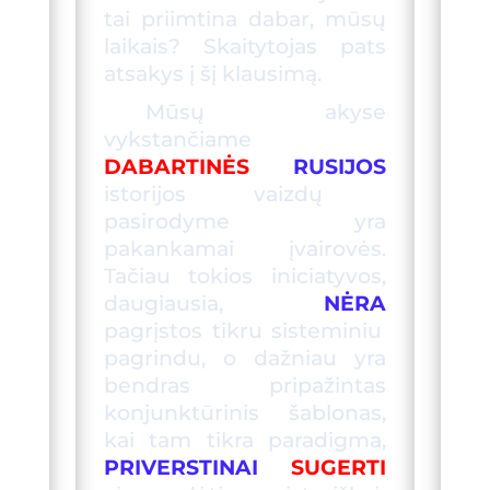
tai priimtina dabar, mūsų
laikais? Skaitytojas pats
atsakys į šį klausimą.
Mūsų akyse
vykstančiame
DABARTINĖS
RUSIJOS
istorijos vaizdų
pasirodyme yra
pakankamai įvairovės.
Tačiau tokios iniciatyvos,
daugiausia,
NĖRA
pagrįstos tikru sisteminiu
pagrindu, o dažniau yra
bendras pripažintas
konjunktūrinis šablonas,
kai tam tikra paradigma,
PRIVERST
INAI
SUGERTI