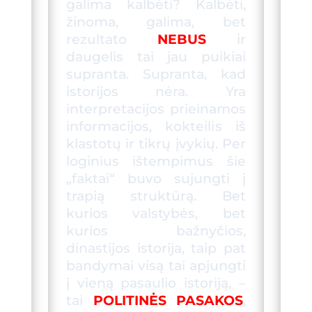
galima kalbėti? Kalbėti,
žinoma, galima, bet
rezultato
NEBUS
ir
daugelis tai jau puikiai
supranta. Supranta, kad
istorijos nėra. Yra
interpretacijos prieinamos
informacijos, kokteili
s
iš
klastotų ir tikrų įvykių. Per
loginius ištempimus šie
„faktai“ buvo sujungti į
trapią struktūrą. Bet
kurios valstybės, bet
kurios bažnyčios,
dinastijos istorija, taip pat
bandymai visą tai apjungti
į vieną pasaulio istoriją, –
tai
POLITIN
ĖS
PASAKOS
,