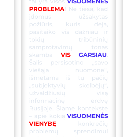
tai
yra visos
VISUOMENĖS
PROBLEMA
! Ne tiesa, kad
įdomus užsakytas
požiūris, kuris, deja,
pasitaiko vis dažniau ir
tokių tribūninių
samprot
av
imų tonas
skamba
VIS
GARSIAU
.
Šalis persisotino „savo
viešąja nuomone“,
išmetama iš tų pačių
„subjektyvių skelbėjų“,
užvaldžiusių visą
informacinę erdvę
Rusijoje. Ši
ame
kontekste
– apie kok
ią
VISUOMENĖS
VIENYBĘ
konkrečių
problemų sprendimui