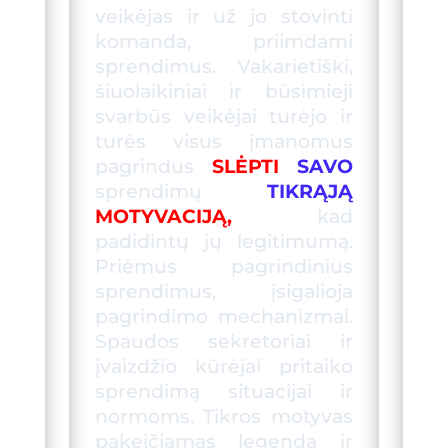
veikėjas ir už jo stovinti
komanda, priimdami
sprendimus. Vakarietiški,
šiuolaikiniai ir būsimieji
svarbūs veikėjai turėjo ir
turės visus įmanomus
pagrindus
SLĖPTI
SAVO
sprendimų
TIKRĄJĄ
MOTYVACIJ
Ą
,
kad
padidintų jų legitimumą.
Priėmus pagrindinius
sprendimus, įsigalioja
pagrindimo mechanizmai.
Spaudos sekretoriai ir
įvaizdžio kūrėjai pritaiko
sprendimą situacijai ir
normoms. Tikros motyvas
pakeičiamas legenda ir