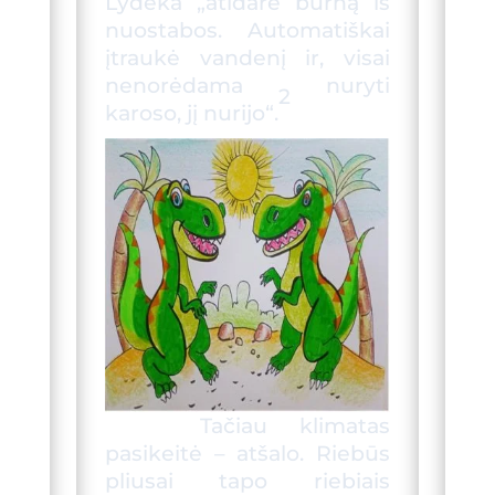
Lydeka
„
atidarė
burną iš
nuostabos.
A
utomatiškai
į
traukė vandenį ir, visai
nenorėdama nuryti
2
karoso, jį nurijo
“
.
Tačiau klimatas
pasikeitė – atšalo. Riebūs
pliusai tapo riebiais