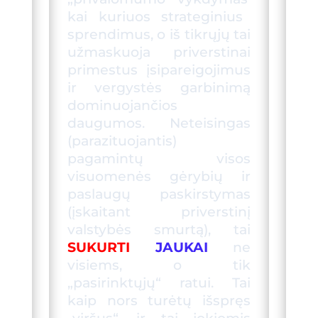
kai kuri
uos
strategin
iu
s
sprendimus, o iš tikrųjų tai
užmaskuoja priverstinai
primestus įsipareigojimus
ir vergystės garbinimą
dominuojančios
daugumos.
Neteisingas
(parazituojantis)
pagamintų visos
visuomenės gėrybių ir
paslaugų paskirstymas
(įskaitant priverstinį
valstybės smurtą), tai
SUKURTI
JAUKAI
ne
visiems, o tik
„pasirinktųjų“ ratui. Tai
kaip nors
turėtų
išspręs