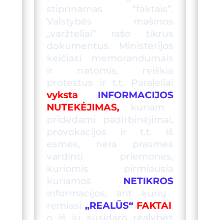
stiprinamas “faktais”.
Valstybės mašinos
„varžteliai“ rašo tikrus
dokumentus. Ministerijos
keičiasi memorandumais
ir n
a
tomis, reiškia
protestus ir t.t. Paraleliai
vyksta
INFORMACIJOS
NUTEKĖJIMAS,
kuriam
pridedam
i
padirbinėjimai,
provokacijos ir t.t. Iš
esmės, nėra prasmės
vardinti priemones,
kuriomis pirmiausia
kuriamos
NETIKROS
informacijos, ant kurių
remiasi
„REALŪ
S
“
FAKTAI
,
o iš jų susidaro realybės