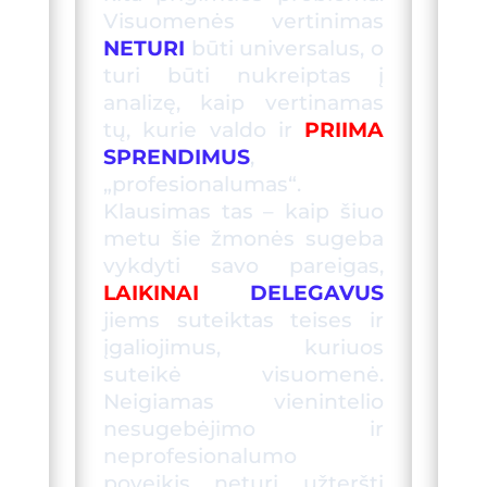
Visuomenės vertinimas
NETURI
būti universalus, o
turi būti nukreiptas į
analizę, kaip vertinamas
tų, kurie
valdo ir
PRIIMA
SPRENDIMUS
,
„profesionalumas“.
Klausimas tas – kaip šiuo
metu šie žmonės sugeba
vykdyti savo pareigas,
LAIKINAI
DELEGAVUS
jiems suteiktas teises ir
įgaliojimus, kuriuos
suteikė visuomenė.
Neigiamas vienintelio
nesugebėjimo ir
neprofesionalumo
poveikis neturi užteršti