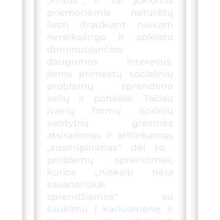
„viršu
s
“, ir tai jokiomis
priemonėmis neturėtų
liesti įtraukiant niekam
nereikalingo ir apleisto
dominuojančios
daugumos interesus,
jiems primestų socialinių
problemų sprendimo
kelių ir panašiai. Tačiau
įvairių formų išorinių
valstybių grėsmės
atsiradimas ir atitinkama
s
„susirūpinimas“ dėl to,
problemų sprendimas,
kurios „niekaip nėra
savanoriškai
sprendžiamos“ su
šaukimu į kariuomenę ir