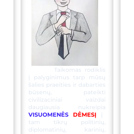
T
aikomas rodiklis
į palyginimus tarp mūsų
šalies praeities ir dabarties
būsenų, pateikti
civilizaciniai vaizdai
daugiausia
nukreipia
VISUOMENĖS
DĖMESĮ
į
tam tikrų politinių,
diplomatinių, karinių,