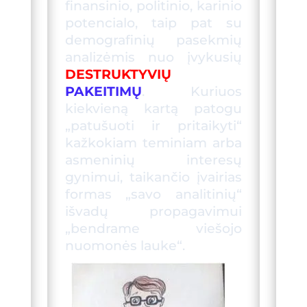
finansinio, politinio, karinio
potencialo, taip pat su
demografinių pasekmių
analizėmis nuo įvykusių
DESTRUKTYVIŲ
PAKEITIMŲ
.
Kuriuos
kiekvieną kartą patogu
„patušuoti ir pritaikyti“
kažkokiam teminiam arba
asmeninių interesų
gynimui, taikančio įvairias
formas „savo analitinių“
išvadų propagavimui
„
bendrame viešojo
nuomonės lauke“.