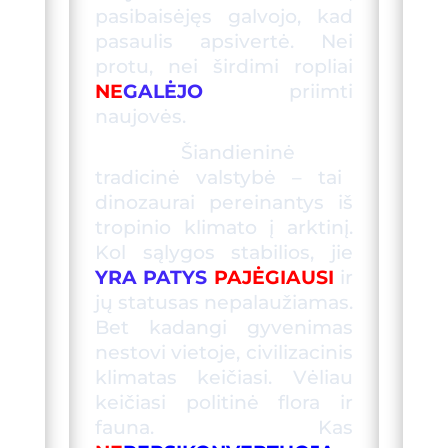
pasibaisėjęs galvojo, kad
pasaulis apsivertė. Nei
protu, nei širdimi ropliai
NE
GALĖJO
priimti
naujovės.
Šiandieni
nė
tradicin
ė
valstybė – tai
dinozaurai
pereinantys iš
tropinio klimato į arktinį.
Kol sąlygos stabilios, jie
YRA PATYS
PA
JĖGIAUSI
ir
jų statusas nepalaužiamas.
Bet kadangi gyvenimas
nestovi vietoje, civilizacinis
klimatas keičiasi. Vėliau
keičiasi politinė flora ir
fauna. Kas