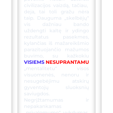
civilizacijos vaizdą, tačiau,
deja, tai toli gražu nėra
taip. Dauguma „skelbėjų“
vis dažniau bando
uždengti kaltę ir ydingo
rezultatus pasekmes,
kylančias iš mažareikšmio
parazituojančio mažumos
buvimo, su kažkokiu
VISIEMS
NESUPRANTAMU
„mentalitetu“ visos
visuomenės, nenoru ir
nesugebėjimu atskirų
gyventojų sluoksnių
saviugdos.
Negrįžtamumas ir
nepakankama
s
„privalomumo“ vykd
ymas