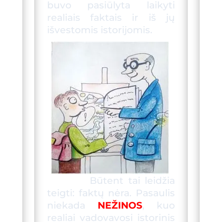
buvo pasiūlyta laikyti
realiais faktais ir iš jų
išvestomis istorijomis.
Būtent tai leidžia
teigti: faktų nėra. Pasaulis
niekada
NEŽINOS
, kuo
realiai vadovavosi istorinis