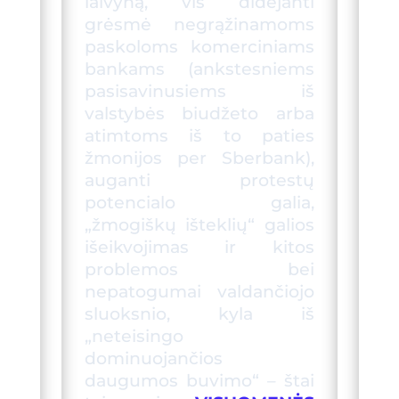
laivyną, vis didėjanti
grėsmė negrąžinamoms
paskoloms komerciniams
bankams (ankstesniems
pasisavinusiems iš
valstybės biudžeto arba
atimtoms iš to paties
žmonijos per
Sberbank
),
auganti protestų
potencialo galia,
„žmogiškų išteklių“ galios
išeikvojimas ir kitos
problemos bei
nepatogumai valdančiojo
sluoksnio, kyla iš
„neteisingo
dominuojančios
daugumos buvimo“ – štai