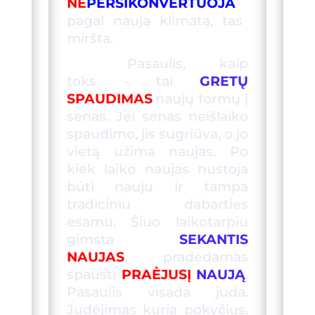
NE
PERSIKONVERTUOJA
pagal naują klimatą, tas
miršta.
Pasaulis, kaip
toks – tai
GRET
Ų
SPAUDIMAS
naujų formų į
senas. Jei senas neišlaiko
spaudimo, jis sugriūva, o jo
vietą užima naujas. Po
kiek laiko naujas
nu
stoja
būti nauju ir tampa
tradiciniu dabarties
esamu. Šiuo laikotarpiu
gimsta
SEKA
NTIS
NAUJAS
, pradėdamas
spausti
PRAĖJUSĮ
NAUJĄ
.
Pasaulis visada juda.
Judėjimas kuria pokyčius.