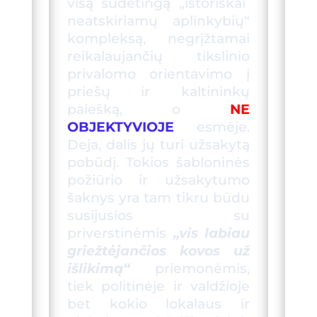
visą sudėtingą „istoriškai
neatskiriamų aplinkybių“
kompleksą, negrįžtamai
reikalaujančių tikslinio
privalomo orientavimo į
priešų ir kaltininkų
paiešką, o
NE
OBJEKTYVIOJE
esmėje.
Deja, dalis jų turi užsakytą
pobūdį. Tokios šabloninės
p
o
žiūr
io
ir užsakytumo
šaknys yra tam tikru būdu
susijusios su
priverstinėmis
„vis labiau
griežtėjančios kovos už
išlikimą“
priemonėmis,
tiek politinėje ir valdžioje
bet kokio lokalaus ir