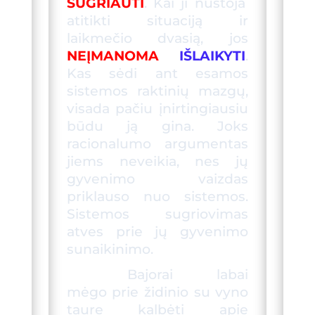
SUGRIAUTI
. Kai ji nustoja
atitikti situaciją ir
laikmečio dvasią, jos
NEĮMANOMA
IŠLAIKYTI
.
Kas sėdi ant esamos
sistemos raktinių mazgų,
visada pačiu įnirtingiausiu
būdu ją gina. Joks
racionalumo argumentas
jiems neveikia, nes jų
gyvenimo vaizdas
priklauso nuo sistemos.
Sistemos sugriovimas
atves prie jų gyvenimo
sunaikinimo.
Bajorai labai
mėgo prie židinio su vyno
taure kalbėti apie