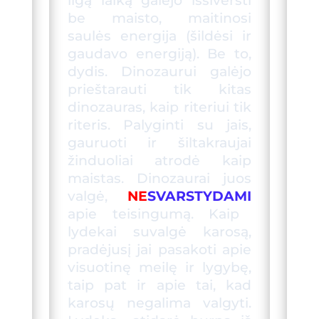
ilgą laiką galėjo išsiversti
be maisto, maitinosi
saulės energija (šildėsi ir
gaudavo energiją). Be to,
dydis.
Dinozaurui
galėjo
prieštarauti tik kitas
dinozauras, kaip riteriui tik
riteris. Palyginti su jais,
gauruoti ir šiltakraujai
žinduoliai atrodė kaip
maistas.
Dinozaurai
juos
valgė,
NE
S
VARSTYDAMI
apie teisingumą. Kaip
lydekai suvalgė karosą,
pradėjusį jai pasakoti apie
visuot
inę
meilę ir lygybę,
taip pat ir apie tai, kad
karosų negalima valgyti.