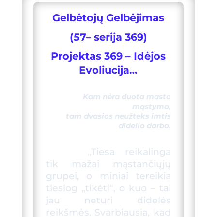
a
e
K
Gelbėtojų Gelbėjimas
c
l
e
e
(57
– serija 369)
b
g
Projektas 369 – Idėjo
s
o
r
Evoliucija…
o
a
Kam nėra duota masto
k
m
mąstymo,
tam dvasios neužteks imtis
didelio darbo.
„Tiesa reikalinga
tik mažai mąstančiųjų
grupei, o miniai tereikia
tiesiog „tikėti“, o kuo – tai
jau neturi didelės
reikšmės. Svarbiausia, kad