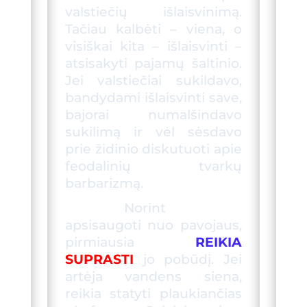
valstiečių išlaisvinimą.
Tačiau kalbėti – viena, o
visiškai kita – išlaisvinti –
atsisakyti pajamų šaltinio.
Jei valstiečiai sukildavo,
bandydami išlaisvinti save,
bajorai numalšindavo
sukilimą ir vėl sėsdavo
prie židinio diskutuoti apie
feodalinių tvarkų
barbarizmą.
Norint
apsisaugoti nuo pavojaus,
pirmiausia
REIKIA
SUPRASTI
jo pobūdį. Jei
artėja vandens siena,
reikia statyti plaukia
nčias