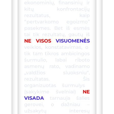
ekonominių, finansinių ir
kitų konfrontacijų
rezultatus, kaip
“pertvark
omo egoizmo
”
pasekmes
. Bet iš esmės
tai tik rezultatų, gautų iš
NE VISOS
VISUOMENĖS
veiklos, konstatavimas, o
tik tam tikros ambicingos
šurmulio, labai riboto
asmenų rato, vadinamo
„valdžios sluoksniu“,
rezultatas. Ši
s
organizuota
s
šurmulys
(sakykime švelniai)
NE
VISADA
tarnauja šalies
gerovei, o dažniau –
užsakytų interesų