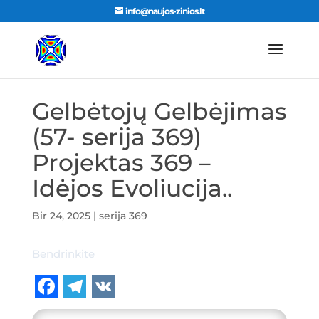
info@naujos-zinios.lt
Gelbėtojų Gelbėjimas
(57- serija 369)
Projektas 369 –
Idėjos Evoliucija..
Bir 24, 2025
|
serija 369
Bendrinkite
F
T
V