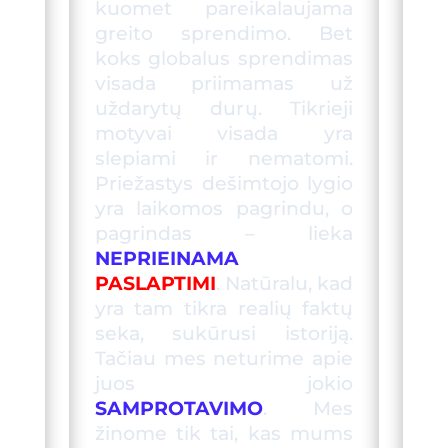
kuomet pareikalaujama
greito sprendimo. Bet
koks globalus sprendimas
visada priimamas
už
uždaryt
ų
dur
ų
. Tikrieji
motyvai visada yra
slepiami ir
nematomi
.
Priežastys
dešimtojo lygio
yra laikom
os
pagrind
u
, o
pagrind
as
– lieka
NEPRIEINAMA
PASLAPTIMI
. Natūralu, kad
yra tam tikra realių faktų
seka, sukūrusi istoriją.
Tačiau mes neturime apie
juos jokio
SAMPROTAVIMO
. Mes
žinome tik tai, kas mums