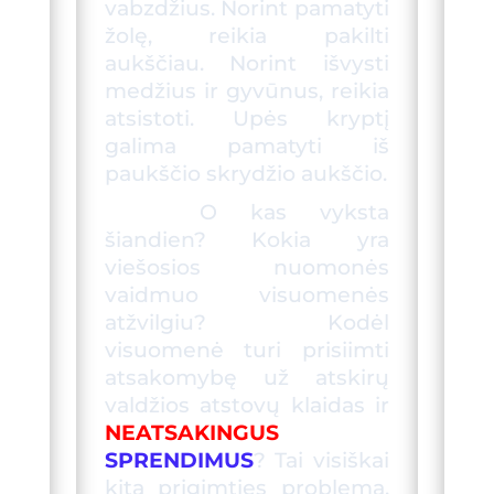
vabzdžius. Norint pamatyti
žolę, reikia pakilti
aukščiau. Norint išvysti
medžius ir gyvūnus, reikia
atsistoti. Upės kryptį
galima pamatyti iš
paukščio skrydžio aukščio.
O kas vyksta
šiandien? Kokia yra
viešosios nuomonės
vaidmuo visuomenės
atžvilgiu? Kodėl
visuomenė turi prisiimti
atsakomybę už atskirų
valdžios atstovų klaidas ir
N
EATSAKINGUS
SPRENDIMUS
? Tai visiškai
kita prigimties problema.