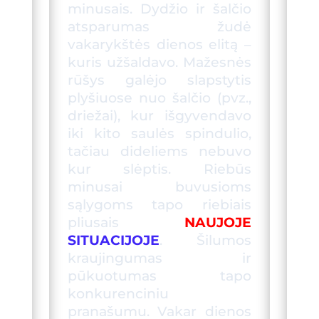
minusais. Dyd
žio
ir šalčio
atsparumas žudė
vakar
ykštės
dienos elitą
–
kuris
užšaldavo. Mažesnės
rūšys galėjo slapstytis
plyšiuose nuo šalčio (pvz.,
driežai), kur išgyvendavo
iki kito saulės spindulio,
tačiau dideliems nebuvo
kur slėptis. Riebūs
minusai buvusioms
sąlygoms tapo riebiais
pliusais
NAUJOJE
SITUACIJOJE
. Šilumos
kraujingumas ir
pūkuotumas tapo
konkurenciniu
pranašumu. Vakar dienos