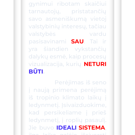
gynimui ribotam skaičiui
tarnautojų, pristatančių
savo asmeniškumą vietoj
valstybinių interesų, tačiau
valstybės vardu
pasisavinami
SAU
. Tai ir
yra šiandien vykstančių
dalykų esmė, kaip procesų
vizualizacija, kurių
NETURI
BŪTI
.
Perėjimas iš seno
į naują primena perėjimą
iš tropinio klimato laikų į
ledynmetį. Įsivaizduokime,
kad pers
ikeliame
į
prieš
ledynmetį
, į roplių pasaulį.
Jie buvo
IDEALI
SISTEMA
,