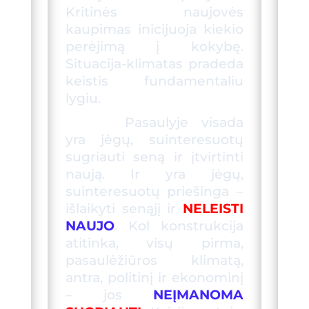
Kritinės naujovės
kaupimas inicijuoja kiekio
perėjimą į kokybę.
Situacija-klimatas pradeda
keistis fundamentaliu
lygiu.
Pasaulyje visada
yra jėgų, suinteresuotų
sugriauti seną ir įtvirtinti
naują. Ir yra jėgų,
suinteresuotų priešinga –
išlaikyti senąjį ir
NELEISTI
NAUJO
. Kol konstrukcija
atitinka, visų pirma,
pasaulėžiūros klimatą,
antra, politinį ir ekonominį
– jos
NEĮMANOMA