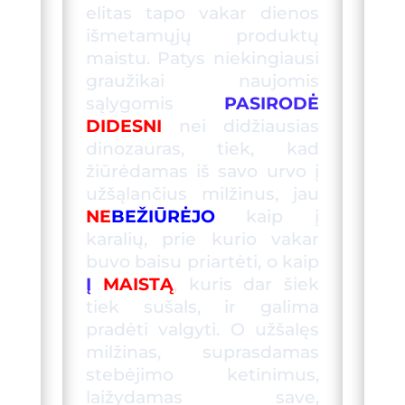
elitas tapo vakar dienos
išmetamųjų produktų
maistu. Patys niekingiausi
graužikai naujomis
sąlygomis
PASIRODĖ
DIDESNI
nei didžiausias
dinozauras
, tiek, kad
žiūrėdamas iš savo urvo į
užšąlančius
milžinus, jau
NE
BEŽIŪRĖJO
kaip į
karalių, prie kurio vakar
buvo baisu priartėti, o kaip
Į
MAISTĄ
, kuris dar šiek
tiek sušals, ir galima
pradėti valgyti. O užšalęs
milžinas, suprasdamas
stebėjimo ketinimus,
laižydamas save,