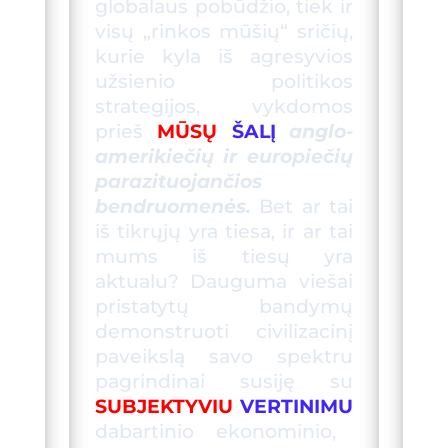
globalaus pobūdžio, tiek ir
visų „rinkos mūšių“ sričių,
kurie kyla iš agresyvios
užsienio politikos
strategijos, vykdomos
prieš
MŪSŲ
ŠALĮ
anglo-
amerikiečių ir europiečių
parazituojančios
bendruomenės.
Bet ar tai
iš tikrųjų yra tiesa, ir ar tai
mums iš tiesų yra
aktualu? Dauguma viešai
pristatytų bandymų
demonstruoti civilizacin
į
paveikslą
savo spektru
pagrindin
ai
susiję
su
SUBJEKTYVIU
VERTINIMU
dabartinio ekonominio,