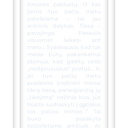
žmonės paklustų. O kas
jiems tuo pačiu metu
pateikiama – tai jau
antrinis dalykas. Tiesa –
pavojinga. Pasaulis
visuomet laikėsi ant
mel
o
… Svarbiausia, kad tas
melas būtų pakankamai
įdomus, kad galėtų vesti
„neišprusus
ius
“ protus… Ir,
jei tuo pačiu metu
pradėsite įrodinėti miniai
tikrą tiesą, paneigiančią jų
„tikėjimą“ nežinia kuo, jūs
būsite sudraskyti į gabalus
1
tos pačios minios
.“ Tai
buvo pasakyta
šešioliktame amžiuje. Ar