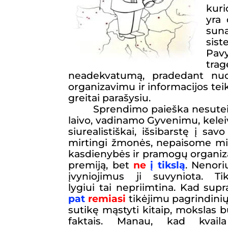
kuri
yra 
sun
sist
Pav
trag
neadekvatumą, pradedant nuo 
organizavimu ir informacijos tei
greitai parašysiu.
Sprendimo paieška nesuteik
laivo, vadinamo Gyvenimu, keleivi
siurealistiškai, išsibarstę į sa
mirtingi žmonės, nepaisome mirti
kasdienybės ir pramogų organiza
premiją, bet
ne
į tikslą
. Nenor
įvyniojimus ji suvyniota. T
lygiui
tai
nepriimtina. Kad supr
pat
remiasi
tikėjimu pagrindinių
sutikę mąstyti kitaip, mokslas 
faktais.
Manau, kad kvaila 