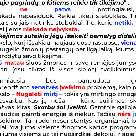
auja
pagrindų,
o kitiems reikia tik tikėjimo
“
.
kia
ne
patys
protingiausi
ada nepasiduok. Reikia tikėti stebuklais. Tie, 
is su jais nutinka stebuklai. Tie, kurie
netiki
,
ai jiems
niekada neįvyksta
.
ikėjimas suteikia jėgų išsikelti pernelyg didel
ikslo, kurį išsakiau naujausiuose raštuose,
vien
augelio žmonių pastangų per ilgą laiką. Mums r
arodytų savo tikėjimą.
š
matau
šiuos žmones ir savo rėmėjus jumyse,
an (esu tikras iš visos sielos) sveikinimu
irmiausia bus panaudota ger
prendžiant
senatvės
įveikimo
problemą, kaip p
ikslo
–
Nugalėti
mirtį
– tokia yra mirtingo žmo
esvarbu, kas ją neša – kūno suirimas, skęst
ažkas kitas.
Svarbu tai įveikti.
Gamtoje galioja
raudžia paimti energiją iš niekur. Tačiau
nėra
į
šsekimo. Tai rodo nesenstantys organizmai, bi
ai. Yra jums visiems žinomos kartos programos
š jums visiems už tai nuoširdžiai dėkoju. Ir apie