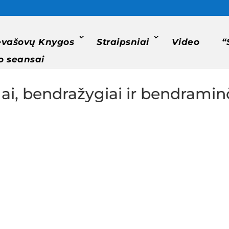
evašovų Knygos
Straipsniai
Video
“
o seansai
, bendražygiai ir bendraminč