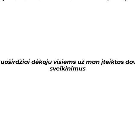
uoširdžiai
dėkoju visiems už man įteiktas do
sveikinimus