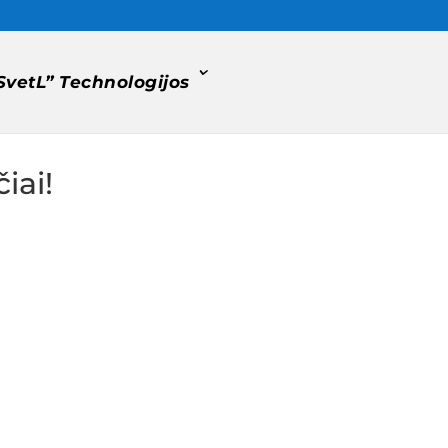
SvetL” Technologijos
iai!