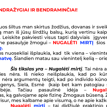
DRAŽYGIAI IR
BENDRAMINČIAI!
uos šiltus man skirtus žodžius, dovanas ir sv
 man iš jūsų širdžių balsų, kurią vertinu ka
 Leiskite pakviesti visus tapti dalyviais
įgyve
ame pasaulyje žmogui –
NUGALĖTI
MIRTĮ
šios 
ę.
s nuosekliai išplaukia, kad tik viena – vieni
natvę
. Šiandien matau sau vienintelį kelią – orie
Šis tikslas yra
–
Nugalėti mirtį
. Tai nėra 
ties nėra. Iš nieko neišplaukia, kad po kū
 nėra argumentų teigti, kad po individo kūno
enys, Siela, Esmė (kaip bet kam patogiau sup
ybėje. Tačiau pasaulinė idėja –
Nuga
as, ką galvojame apie fizinę Žmogaus būseną
.
visur, mes kalbame apie visumą, o ne apie kažko
Nugalėti
mirtį
– tai didžiulė praktinio