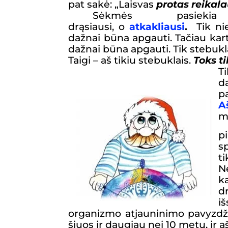
pat
sakė:
„
Laisvas
protas reikal
Sėkmės pasie
drąsiausi, o
atkakliausi
.
Tik niek
dažnai būna apgauti. Tačiau karta
dažnai būna apgauti. Tik stebukl
Taigi – aš tikiu stebuklais.
Toks
t
T
d
p
A
m
p
s
t
N
k
d
i
organizmo atjauninimo pavyzdži
šiuos ir daugiau nei 10 metų, ir a