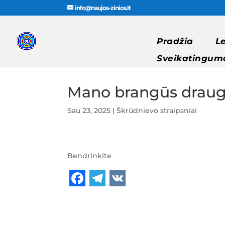
info@naujos-zinios.lt
Pradžia
L
Sveikatingum
Mano brangūs draugai
Sau 23, 2025
|
Škrūdnievo straipsniai
Bendrinkite
F
T
V
a
e
K