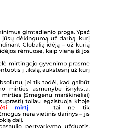
eikinimus gimtadienio proga. Ypač
ip jūsų dėkingumą už darbą, kurį
ndinant Globalią idėją – už kurią
idėjos rėmuose, kaip vieną iš jos
ntelė mirtingojo gyvenimo prasmė
ntuotis į tikslą, aukštesnį už kurį
absoliutu, jei tik todėl, kad galbūt
no mirties asmenybė išnyksta.
 mirties (Smegenų marškinėliai)
rasti) toliau egzistuoja kitoje
lėti
mirtį
– tai ne tik
 Žmogus
nėra
vietinis darinys – jis
kią dalį.
 pasaulio pertvarkymo užduotis,