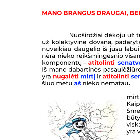
c
l
e
e
MANO BRANGŪS DRAUGAI, BEN
b
g
o
r
Nuoširdžiai dėkoju už t
o
a
už kolektyvinę dovaną, padarytą
k
m
nuveikiau daugelio iš jūsų labui.
nėra nieko reikšmingesnio vis
komponentų –
atitolinti
senatv
Iš mano dabartinės pasaulėžiūro
yra
nugalėti
mirtį
ir
atitolinti
se
šiuo metu
aš
nieko nematau
.
mir
Kaip
Smeg
būt
visk
yra 