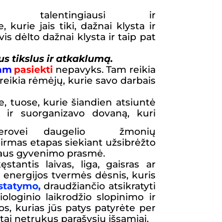
, talentingiausi ir
kurie jais tiki, dažnai klysta ir
vis dėlto dažnai klysta ir taip pat
ius tikslus ir atkaklumą.
am
pasiekti
nepavyks. Tam reikia
eikia rėmėjų, kurie savo darbais
 tuose, kurie šiandien atsiuntė
s ir suorganizavo dovaną, kuri
ovei
daugelio žmonių
irmas etapas siekiant užsibrėžto
gaus gyvenimo prasmė.
antis laivas, liga, gaisras ar
 energijos tvermės dėsnis, kuris
statymo,
draudžiančio atsikratyti
ologinio laikrodžio slopinimo ir
, kurias jūs patys patyrėte per
 tai netrukus parašysiu išsamiai.