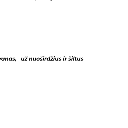
vanas,
už
nuoširdžius
ir šiltus