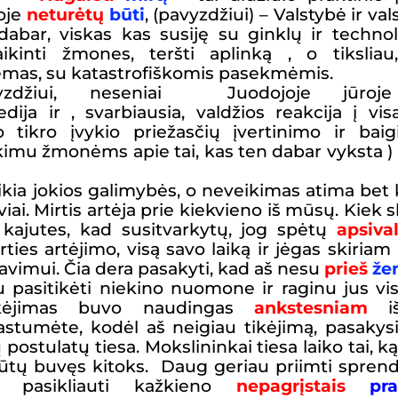
oje
neturėtų
būti
, (pavyzdžiui) – Valstybė ir v
dabar, viskas kas susiję su ginklų ir techno
aikinti žmones, teršti aplinką , o tikslia
emas, su katastrofiškomis pasekmėmis.
yzdžiui, neseniai Juodojoje jūroj
edija ir , svarbiausia, valdžios reakcija į vi
tikro įvykio priežasčių įvertinimo ir bai
kimu žmonėms apie tai, kas ten dabar vyksta ) 
ia jokios galimybės, o neveikimas atima bet ko
ai. Mirtis artėja prie kiekvieno iš mūsų. Kiek s
vo kajutes, kad susitvarkytų, jog spėtų
apsival
es artėjimo, visą savo laiką ir jėgas skiriam 
vimui. Čia dera pasakyti, kad aš nesu
prieš
že
iu
pasitikėti niekino nuomone
ir
raginu
jus vi
ikėjimas buvo naudingas
ankstesniam
i
astumėte,
kodėl aš
neigiau tikėjimą, pasakys
 postulatų tiesa.
Mokslininkai
tiesa
laiko
tai, k
būtų buvęs kitoks.
Daug geriau
priimti spren
pasikliauti kažkieno
nepagrįstais
pr