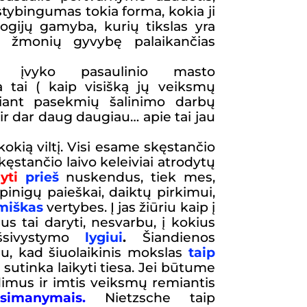
alstybingumas tokia forma, kokia ji
logijų gamyba, kurių tikslas yra
u, žmonių gyvybę palaikančias
e įvyko pasaulinio masto
sa tai ( kaip visišką jų veiksmų
giant pasekmių šalinimo darbų
ir dar daug daugiau… apie tai jau
kią viltį. Visi esame skęstančio
kęstančio laivo keleiviai atrodytų
yti
prieš
nuskendus, tiek mes,
pinigų paieškai, daiktų pirkimui,
miškas
vertybes. Į jas žiūriu kaip į
sus
tai
daryti,
nesvarbu, į kokius
šsivystymo
lygiui
.
Šiandienos
iu, kad šiuolaikinis mokslas
taip
ą sutinka laikyti tiesa. Jei būtume
dimus ir imtis veiksmų remiantis
asimanymais.
Nietzsche
taip