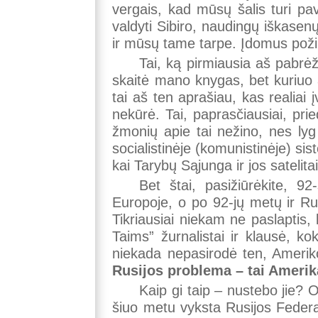
vergais, kad mūsų šalis turi pav
valdyti Sibiro, naudingų iškasenų
ir mūsų tame tarpe. Įdomus požiūri
Tai, ką pirmiausia aš pabrė
skaitė mano knygas, bet kuriuo a
tai aš ten aprašiau, kas realiai
nekūrė. Tai, paprasčiausiai, pr
žmonių apie tai nežino, nes lyg 
socialistinėje (komunistinėje) si
kai Tarybų Sąjunga ir jos satelita
Bet štai, pasižiūrėkite, 92
Europoje, o po 92-jų metų ir Rus
Tikriausiai niekam ne paslaptis
Taims” žurnalistai ir klausė, k
niekada nepasirodė ten, Amerik
Rusijos problema – tai Amerik
Kaip gi taip – nustebo jie? 
šiuo metu vyksta Rusijos Federac