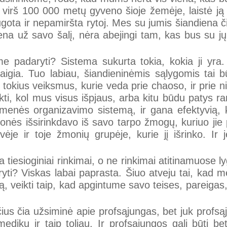
virš 100 000 metų gyveno šioje žemėje, laistė ją kra
ugota ir nepamiršta rytoj. Mes su jumis šiandiena 
 už savo šalį, nėra abejingi tam, kas bus su jų v
e padaryti? Sistema sukurta tokia, kokia ji yra.
ibaigia. Tuo labiau, šiandieninėmis sąlygomis tai 
 tokius veiksmus, kurie veda prie chaoso, ir prie n
ukti, kol mus visus išpjaus, arba kitu būdu patys
menės organizavimo sistemą, ir gana efektyvią, k
nės išsirinkdavo iš savo tarpo žmogų, kuriuo jie pas
ėje ir toje žmonių grupėje, kurie jį išrinko. Ir j
ja tiesioginiai rinkimai, o ne rinkimai atitinamuose 
yti? Viskas labai paprasta. Šiuo atveju tai, kad me
ją, veikti taip, kad apgintume savo teises, pareigas
čius čia užsiminė apie profsąjungas, bet juk profsą
dikų ir taip toliau. Ir profsąjungos gali būti b