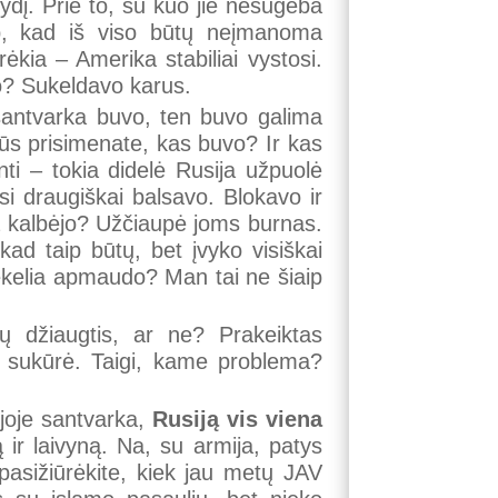
 dydį. Prie to, su kuo jie nesugeba
taip, kad iš viso būtų neįmanoma
rėkia – Amerika stabiliai vystosi.
avo? Sukeldavo karus.
ė santvarka buvo, ten buvo galima
 jūs prisimenate, kas buvo? Ir kas
ti – tokia didelė Rusija užpuolė
si draugiškai balsavo. Blokavo ir
a kalbėjo? Užčiaupė joms burnas.
kad taip būtų, bet įvyko visiškai
nekelia apmaudo? Man tai ne šiaip
ėtų džiaugtis, ar ne? Prakeiktas
jį sukūrė. Taigi, kame problema?
ijoje santvarka,
Rusiją vis viena
 ir laivyną. Na, su armija, patys
pasižiūrėkite, kiek jau metų JAV