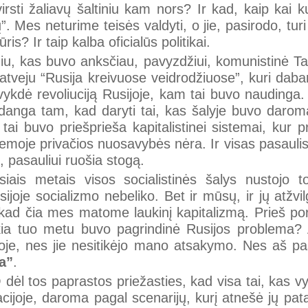
irsti žaliavų šaltiniu kam nors? Ir kad, kaip kai ku
”. Mes neturime teisės valdyti, o jie, pasirodo, turi
s? Ir taip kalba oficialūs politikai.
žiu, kas buvo anksčiau, pavyzdžiui, komunistinė T
tveju “Rusija kreivuose veidrodžiuose”, kuri dabar u
 įvykdė revoliuciją Rusijoje, kam tai buvo naudinga
iedanga tam, kad daryti tai, kas šalyje buvo daro
tai buvo priešprieša kapitalistinei sistemai, kur 
stemoje privačios nuosavybės nėra. Ir visas pasaulis
i, pasauliui ruošia stogą.
-siais metais visos socialistinės šalys nustojo t
ijoje socializmo nebeliko. Bet ir mūsų, ir jų atžvi
, kad čia mes matome laukinį kapitalizmą. Prieš 
okia tuo metu buvo pagrindinė Rusijos problema? A
oje, nes jie nesitikėjo mano atsakymo. Nes aš p
a”
.
O dėl tos paprastos priežasties, kad visa tai, kas 
ijoje, daroma pagal scenarijų, kurį atnešė jų patarė