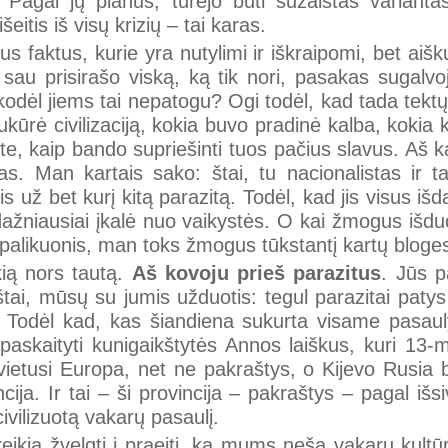
 Pagal jų planus, turėjo būti sužaistas variant
eitis iš visų krizių – tai karas.
ius faktus, kurie yra nutylimi ir iškraipomi, bet aiš
ų sau prisirašo viską, ką tik nori, pasakas sugal
O kodėl jiems tai nepatogu? Ogi todėl, kad tada tekt
ukūrė civilizaciją, kokia buvo pradinė kalba, kokia 
ėkite, kaip bando supriešinti tuos pačius slavus. Aš k
as. Man kartais sako: štai, tu nacionalistas ir t
s už bet kurį kitą parazitą. Todėl, kad jis visus išd
 dažniausiai įkalė nuo vaikystės. O kai žmogus išd
palikuonis, man toks žmogus tūkstantį kartų bloges
kią nors tautą.
Aš kovoju prieš parazitus
. Jūs p
štai, mūsų su jumis užduotis: tegul parazitai pat
Todėl kad, kas šiandiena sukurta visame pasauly
a paskaityti kunigaikštytės Annos laiškus, kuri 13
švietusi Europa, net ne pakraštys, o Kijevo Rusia 
ija. Ir tai – ši provincija – pakraštys – pagal išs
ivilizuotą vakarų pasaulį.
ikia žvelgti į praeitį, ką mums neša vakarų kultūr