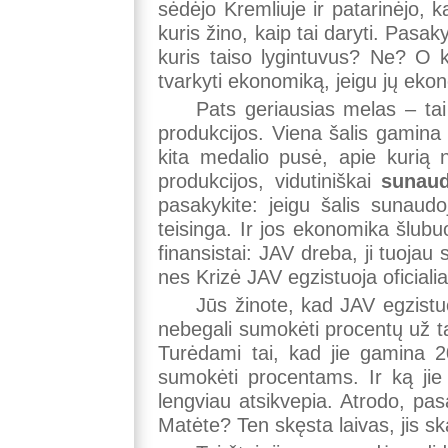
sėdėjo Kremliuje ir patarinėjo, ka
kuris žino, kaip tai daryti. Pasak
kuris taiso lygintuvus? Ne? O k
tvarkyti ekonomiką, jeigu jų ekon
Pats geriausias melas – ta
produkcijos. Viena šalis gamina 
kita medalio pusė, apie kurią n
produkcijos, vidutiniškai
sunaud
pasakykite: jeigu šalis sunau
teisinga. Ir jos ekonomika šlubu
finansistai: JAV dreba, ji tuojau
nes Krizė JAV egzistuoja oficialia
Jūs žinote, kad JAV egzistuo
nebegali sumokėti procentų už ta
Turėdami tai, kad jie gamina 2
sumokėti procentams. Ir ką jie 
lengviau atsikvepia. Atrodo, pasa
Matėte? Ten skęsta laivas, jis ska