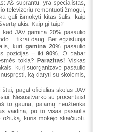
mas: Aš suprantu, yra specialistas,
elio televizorių remontuoti žmogui,
 gali išmokyti kitas šalis, kaip
švertę akis: Kaip gi taip?
ia, kad JAV gamina 20% pasaulio
rodo… tikrai daug. Bet egzistuoja
alis, kuri
gamina
20%
pasaulio
s pozicijas – iki
90%
. O dabar
 esmės tokia?
Parazitas!
Viskas
nkais, kurį suorganizavo pasaulio
 nuspręsti, ką daryti su skolomis,
štai, pagal oficialias skolas JAV
siui. Nesusitvarko su procentais!
e iš to gauna, pajamų neužtenka
as vaidina, po to visas pasaulis
e ožiuką, kuris mokėjo skaičiuoti.