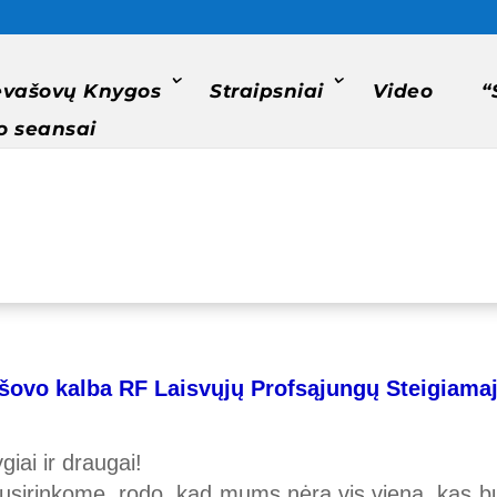
evašovų Knygos
Straipsniai
Video
“
o seansai
ašovo kalba RF Laisvųjų Profsąjungų Steigiam
iai ir draugai!
susirinkome, rodo, kad mums nėra vis viena, kas bu