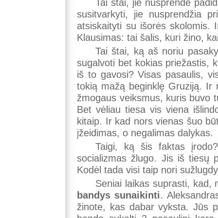
Tai štai, jie nusprendė padidi
susitvarkyti, jie nusprendžia p
atsiskaityti su išorės skolomis. 
Klausimas: tai šalis, kuri žino, k
Tai štai, ką aš noriu pasaky
sugalvoti bet kokias priežastis, 
iš to gavosi? Visas pasaulis, v
tokią mažą beginklę Gruziją. Ir 
žmogaus veiksmus, kuris buvo tų
Bet vėliau tiesa vis viena išlin
kitaip. Ir kad nors vienas šuo b
įžeidimas, o negalimas dalykas.
Taigi, ką šis faktas įrodo
socializmas žlugo. Jis iš tiesų
Kodėl tada visi taip nori sužlugdy
Seniai laikas suprasti, kad,
bandys sunaikinti
. Aleksandras
žinote, kas dabar vyksta. Jūs p