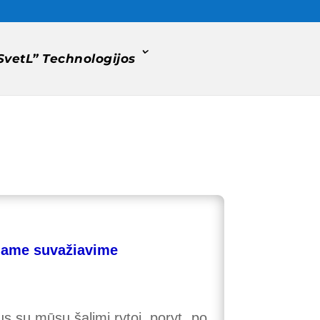
SvetL” Technologijos
ajame suvažiavime
s su mūsų šalimi rytoj, poryt, po