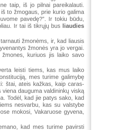
 taip, iš jo pilnai pareikalauti.
 iš to žmogaus, prie kurio galima
u buvome pavedę?”. Ir tokiu būdu,
iau. Ir tai iš tikrųjų bus
liaudies
 tarnauti žmonėms, ir, kad liausis
gyvenantys žmonės yra jo vergai.
s žmones, kuriuos jis laiko savo
rta leisti tiems, kas mus laiko
 Konstituciją, mes turime galimybę
: štai, ateis kažkas, kaip caras-
 vis viena dauguma valdininkų viską
a. Todėl, kad jie patys sako, kad
 Jiems nesvarbu, kas su valstybe
aruose mokosi, Vakaruose gyvena,
emano, kad mes turime pavirsti