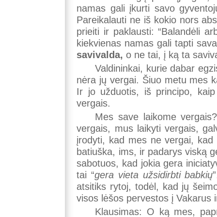
namas gali įkurti savo gyventojų
Pareikalauti ne iš kokio nors ab
prieiti ir paklausti: “Balandėli
kiekvienas namas gali tapti sava p
savivalda,
o ne tai, į ką ta savi
Valdininkai, kurie dabar egz
nėra jų vergai. Šiuo metu mes k
Ir jo užduotis, iš principo, ka
vergais.
Mes save laikome vergais? 
vergais, mus laikyti vergais, gal
įrodyti, kad mes ne vergai, kad 
batiuška, ims, ir padarys viską ge
sabotuos, kad jokia gera iniciat
tai “
gera vieta užsidirbti babkių
atsitiks rytoj, todėl, kad jų š
visos lėšos pervestos į Vakarus ir
Klausimas: O ką mes, papr