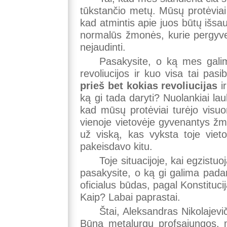
o
a
tūkstančio metų. Mūsų protėviai 
k
m
kad atmintis apie juos būtų išsa
normalūs žmonės, kurie pergyvena
nejaudinti.
Pasakysite, o ką mes galim
revoliucijos ir kuo visa tai pas
prieš bet kokias revoliucijas
ir
ką gi tada daryti? Nuolankiai la
kad mūsų protėviai turėjo visuo
vienoje vietovėje gyvenantys žmo
už viską, kas vyksta toje vietov
pakeisdavo kitu.
Toje situacijoje, kai egzistuo
pasakysite, o ką gi galima padar
oficialus būdas, pagal Konstituci
Kaip? Labai paprastai.
Štai, Aleksandras Nikolajevi
Būna metalurgų profsąjungos, me