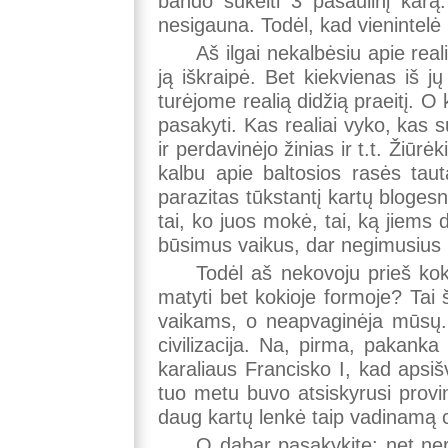
bando sukelti 3 pasaulinį karą.
nesigauna. Todėl, kad vienintelė iš
Aš ilgai nekalbėsiu apie real
ją iškraipė. Bet kiekvienas iš j
turėjome realią didžią praeitį. 
pasakyti. Kas realiai vyko, kas s
ir perdavinėjo žinias ir t.t. Žiūr
kalbu apie baltosios rasės taut
parazitas tūkstantį kartų blogesni
tai, ko juos mokė, tai, ką jiems
būsimus vaikus, dar negimusius 
Todėl aš nekovoju prieš ko
matyti bet kokioje formoje? Tai 
vaikams, o neapvaginėja mūsų. 
civilizacija. Na, pirma, pakank
karaliaus Francisko I, kad apsi
tuo metu buvo atsiskyrusi provinc
daug kartų lenkė taip vadinamą c
O dabar pasakykite: net nere