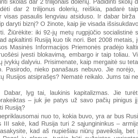
nti skolas dar 2 trilijonais dolerių. Padidinti skolų
ridėti dar 2 trilijonus dolerių, reiškia, padarė 
Ir visas pasaulis lengviau atsiduso. Ir dabar birža 
aip daryti biznį? O žinote, kaip jie visada išsisukd
ti. Žiūrėkite: iki 92-jų metų rugpjūčio socialistin
kad apkaltinti Rusiją kuo tik nori. Bet 2008 metais,
isos Masinės Informacijos Priemonės pradėjo kaltin
ruošėsi įvesti blokavimą, embargo ir taip toliau. Vi
 įvykių dalyviu. Prisimenate, kaip mergaitė su tet
do. Pasirodo, nieko panašaus nebuvo. Jie norėjo, 
ūtų Rusijos atsiprašęs? Nematė reikalo. Jums tai 
? Dabar, lyg tai, laukinis kapitalizmas. Jie tur
 prakeiktas – juk jie patys už savo pačių pinigus 
ti Rusiją?
 nepriklausomai nuo to, kokia buvo, yra ar bus Rus
 III sakė, kad Rusija turi 2 sąjungininkus – armiją
asakysite, kad aš nupiešiau niūrų paveikslą, bet 