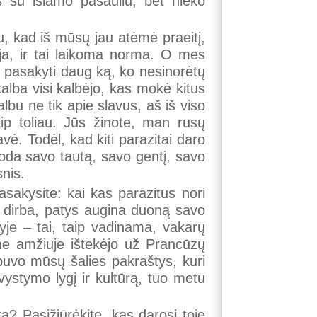
as su islamo pasauliu, bet nieko
ku, kad iš mūsų jau atėmė praeitį,
voja, ir tai laikoma norma. O mes
ų pasakyti daug ką, ko nesinorėtų
kalba visi kalbėjo, kas mokė kitus
albu ne tik apie slavus, aš iš viso
aip toliau. Jūs žinote, man rusų
avė. Todėl, kad kiti parazitai daro
uoda savo tautą, savo gentį, savo
nis.
asakysite: kai kas parazitus nori
ys dirba, patys augina duoną savo
je – tai, taip vadinama, vakarų
-me amžiuje ištekėjo už Prancūzų
buvo mūsų šalies pakraštys, kuri
ivystymo lygį ir kultūrą, tuo metu
a? Pasižiūrėkite, kas darosi toje