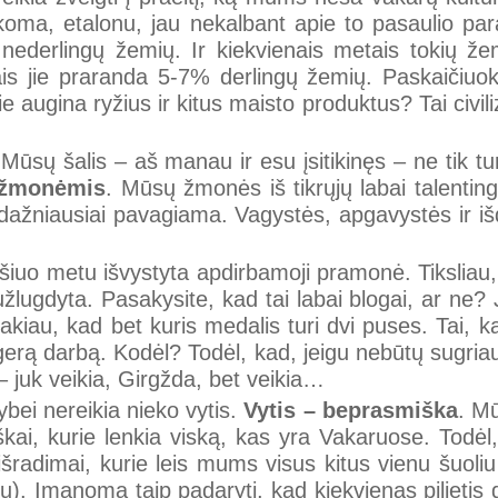
akoma, etalonu, jau nekalbant apie to pasaulio pa
ederlingų žemių. Ir kiekvienais metais tokių žem
ais jie praranda 5-7% derlingų žemių. Paskaičiuoki
 augina ryžius ir kitus maisto produktus? Tai civiliz
. Mūsų šalis – aš manau ir esu įsitikinęs – ne tik tu
o žmonėmis
. Mūsų žmonės iš tikrųjų labai talentin
 dažniausiai pavagiama. Vagystės, apgavystės ir 
e šiuo metu išvystyta apdirbamoji pramonė. Tiksliau
užlugdyta. Pasakysite, kad tai labai blogai, ar ne? 
kiau, kad bet kuris medalis turi dvi puses. Tai, ka
ir gerą darbą. Kodėl? Todėl, kad, jeigu nebūtų sugriau
 – juk veikia, Girgžda, bet veikia…
ei nereikia nieko vytis.
Vytis – beprasmiška
. Mū
škai, kurie lenkia viską, kas yra Vakaruose. Todė
radimai, kurie leis mums visus kitus vienu šuoliu 
ų). Įmanoma taip padaryti, kad kiekvienas pilietis g