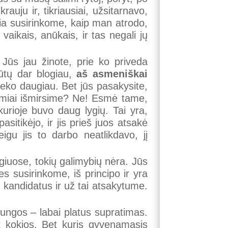
uju ir, tikriausiai, užsitarnavo,
čia susirinkome, kaip man atrodo,
aikais, anūkais, ir tas negali jų
 Jūs jau žinote, prie ko priveda
būtų dar blogiau,
aš asmeniškai
ieko daugiau. Bet jūs pasakysite,
 ramiai išmirsime? Ne! Esmė tame,
urioje buvo daug lygių. Tai yra,
itikėjo, ir jis prieš juos atsakė
eigu jis to darbo neatlikdavo, jį
lygiuose, tokių galimybių nėra. Jūs
s susirinkome, iš principo ir yra
, kandidatus ir už tai atsakytume.
jungos – labai platus supratimas.
et kokios. Bet kuris gyvenamasis