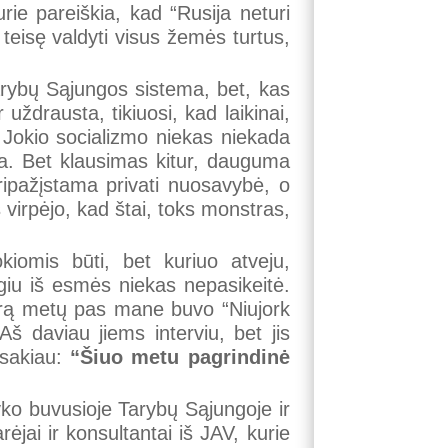
rie pareiškia, kad “Rusija neturi
 teisę valdyti visus žemės turtus,
arybų Sąjungos sistema, bet, kas
ždrausta, tikiuosi, kad laikinai,
. Jokio socializmo niekas niekada
ma. Bet klausimas kitur, dauguma
pripažįstama privati nuosavybė, o
 virpėjo, kad štai, toks monstras,
okiomis būti, bet kuriuo atveju,
lgiu iš esmės niekas nepasikeitė.
porą metų pas mane buvo “Niujork
š daviau jiems interviu, bet jis
asakiau:
“Šiuo metu pagrindinė
vyko buvusioje Tarybų Sąjungoje ir
jai ir konsultantai iš JAV, kurie