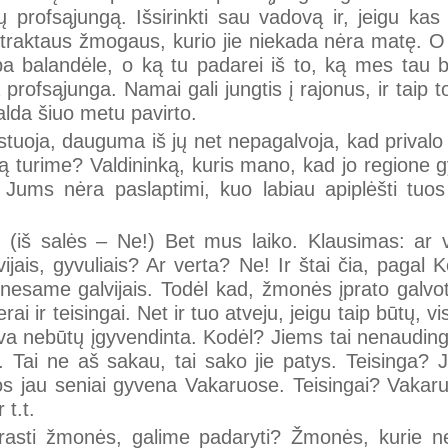
 profsąjungą. Išsirinkti sau vadovą ir, jeigu kas ne
straktaus žmogaus, kurio jie niekada nėra matę. O
 arba balandėle, o ką tu padarei iš to, ką mes ta
rofsąjunga. Namai gali jungtis į rajonus, ir taip tol
valda šiuo metu pavirto.
istuoja, dauguma iš jų net nepagalvoja, kad privalo
ą turime? Valdininką, kuris mano, kad jo regione 
ip Jums nėra paslaptimi, kuo labiau apiplėšti tuo
(iš salės – Ne!) Bet mus laiko. Klausimas: ar ve
vijais, gyvuliais? Ar verta? Ne! Ir štai čia, pagal
nesame galvijais. Todėl kad, žmonės įprato galvoti
rai ir teisingai. Net ir tuo atveju, jeigu taip būtų,
yva nebūtų įgyvendinta. Kodėl? Jiems tai nenauding
”. Tai ne aš sakau, tai sako jie patys. Teisinga?
eimos jau seniai gyvena Vakaruose. Teisingai? Vak
 t.t.
asti žmonės, galime padaryti? Žmonės, kurie n