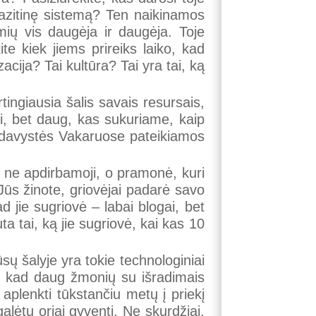
razitinę sistemą? Ten naikinamos
ių vis daugėja ir daugėja. Toje
te kiek jiems prireiks laiko, kad
acija? Tai kultūra? Tai yra tai, ką
rtingiausia šalis savais resursais,
gi, bet daug, kas sukuriame, kaip
išdavystės Vakaruose pateikiamos
, ne apdirbamoji, o pramonė, kuri
Jūs žinote, griovėjai padarė savo
d jie sugriovė – labai blogai, bet
ta tai, ką jie sugriovė, kai kas 10
sų šalyje yra tokie technologiniai
l, kad daug žmonių su išradimais
aplenkti tūkstančiu metų į priekį
alėtų oriai gyventi. Ne skurdžiai,