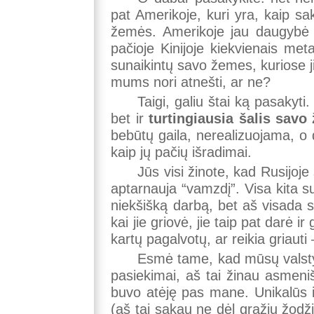
pat Amerikoje, kuri yra, kaip s
žemės. Amerikoje jau daugybė n
pačioje Kinijoje kiekvienais met
sunaikintų savo žemes, kuriose jie
mums nori atnešti, ar ne?
Taigi, galiu štai ką pasakyti
bet ir
turtingiausia šalis sav
bebūtų gaila, nerealizuojama, o
kaip jų pačių išradimai.
Jūs visi žinote, kad Rusijoj
aptarnauja “vamzdį”. Visa kita s
niekšišką darbą, bet aš visada sa
kai jie griovė, jie taip pat darė 
kartų pagalvotų, ar reikia griauti
Esmė tame, kad mūsų valstyb
pasiekimai, aš tai žinau asmeni
buvo atėję pas mane. Unikalūs iš
(aš tai sakau ne dėl gražių žodži