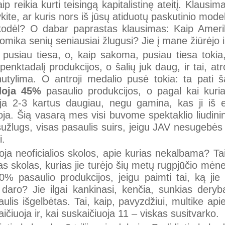
ip reikia kurti teisingą kapitalistinę ateitį. Klausi
ykite, ar kuris nors iš jūsų atiduotų paskutinio mod
odėl? O dabar paprastas klausimas: Kaip Amerika
omika senių seniausiai žlugusi? Jie į mane žiūrėjo i
i pusiau tiesa, o, kaip sakoma, pusiau tiesa tok
penktadalį produkcijos, o šalių juk daug, ir tai, at
utylima. O antroji medalio pusė tokia: ta pati š
oja
45%
pasaulio produkcijos, o pagal kai kuria
doja 2-3 kartus daugiau, negu gamina, kas ji iš
oja. Šią vasarą mes visi buvome spektaklio liudini
 sužlugs, visas pasaulis suirs, jeigu JAV nesugebės
i.
ja neoficialios skolos, apie kurias nekalbama? Tai 
s skolas, kurias jie turėjo šių metų rugpjūčio mėne
0% pasaulio produkcijos, jeigu paimti tai, ką ji
daro? Jie ilgai kankinasi, kenčia, sunkias deryb
ulis išgelbėtas. Tai, kaip, pavyzdžiui, multike api
ičiuoja ir, kai suskaičiuoja 11 – viskas susitvarko.