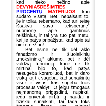
kad nieko nežino apie
DEVYNIASDEŠIMTIES
PROCENTŲ
MATERIJOS
, kuri
sudaro Visatą. Bet, nepaisant to,
jie ir toliau tebemano, kad turi teisę
išsakyti savo „ekspertinę“
nuomonę apie gamtinius
reiškinius, ir tai yra tuo pat metu,
kai jie patys pripažįsta, kad apie tai
nieko nežino!
Bet esmė ne tik dėl aklo
fanatizmo ir šiuolaikinių
„mokslininkų“ aklumo, bet ir dėl
valdžią turinčiųjų, kurie ne tik
mirtinai bijo to, kad patys
nesugeba kontroliuoti, bet ir daro
viską ką tik sugeba, kad sunaikintų
visur ir visus, kas sugeba tuos
procesus valdyti. O jeigu žmogaus
neįmanomą prigąsdinti, nupirkti,
jėga priversti dirbti jų naudai ir
fiziškai sunaikinti, tai tada toks