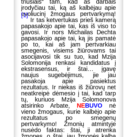
triušiais“ tam, kad aš darbais
įrodyčiau tai, ką aš kalbėjau apie
evoliucinį žmogaus pertvarkymą!
[1]
Ir tas ketvertukas prieš kamerą
papasakojo apie tai, kas iš viso to
gavosi. Ir nors Michailas Dechta
papasakojo apie tai, ką jis pamatė
po to, kai aš jam pertvarkiau
smegenis, visiems žiūrovams tai
asocijavosi tik su tuo, kad Mzija
Solomonija renkasi kandidatus į
ekstrasensus, ir štai… įgavę
naujus sugebėjimus, jie jau
pasakoja apie pasiektus
rezultatus. Ir niekas iš žiūrovų net
neatkreipė dėmesio į tai, kad tarp
tų, kuriuos Mzija Solomonova
atsirinko Arbate,
NE
BUVO
nė
vieno žmogaus, kurie kalbėjo apie
rezultatus po smegenų
pertvarkymo! Žmonių atmintyje
nusėdo faktas: štai, ji atrenka
žmones, o štai, jau žmonės kalba