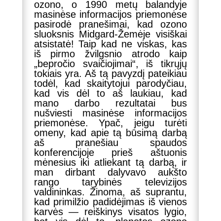
ozono, o 1990 metų balandyje
masinėse informacijos priemonėse
pasirodė pranešimai, kad ozono
sluoksnis Midgard-Žemėje visiškai
atsistatė! Taip kad ne viskas, kas
iš pirmo žvilgsnio atrodo kaip
„bepročio svaičiojimai“, iš tikrųjų
tokiais yra. Aš tą pavyzdį pateikiau
todėl, kad skaitytojui parodyčiau,
kad vis dėl to aš laukiau, kad
mano darbo rezultatai bus
nušviesti masinėse informacijos
priemonėse. Ypač, jeigu turėti
omeny, kad apie tą būsimą darbą
aš pranešiau spaudos
konferencijoje prieš aštuonis
mėnesius iki atliekant tą darbą, ir
man dirbant dalyvavo aukšto
rango tarybinės televizijos
valdininkas. Žinoma, aš suprantu,
kad primilžio padidėjimas iš vienos
karvės — reiškinys visatos lygio,