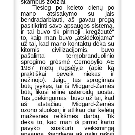
skambūs žodžiai.
Tiesiog po keleto dienų po
mano atsisakymo su jais
bendradarbiauti, aš gavau progą
pasitikrinti savo apsaugos sistemą,
ir tai buvo tik pirmoji „kregždutė“
to, kaip man buvo „atsidėkojama“
už tai, kad mano kontaktų dėka su
kitomis civilizacijomis, buvo
pašalinta termobranduolinio
sprogimo grėsmė Černobylio AE
1987 metų rugsėjyje (apie ką
praktiškai beveik niekas ir
nežinojo). Jeigu tas sprogimas
būtų įvykęs, tai iš Midgard-Žemės
būtų likusi eilinė asteroidų juosta.
Tas „dėkingumas“ buvo už tai, kad
aš atstačiau Midgard-Žemės
ozono sluoksnį ir atlikau dar kelėtą
mažesnės reikšmės darbų. Tik
dėka to, kad man iš pirmo karto
pavyko susikurti veiksmingą
apsaugą, šiandiena aš galiu rašyti