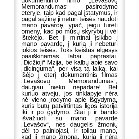
dokumentinio filmo „Levašovų
Memorandumas“ pasirodymo
eteryje, taip kad pagal įstatymus, ir
pagal sąžinę ji neturi teisės naudoti
mano pavardę, ypač, jeigu turėti
omeny, kad po mūsų skyrybų ji vėl
ištekėjo. Bet ji mirtinai įsikibo į
mano pavardę, į kurią ji nebeturi
jokios teisės. Toks keistas elgesys
paaiškinamas labai paprastai.
„Didžioji“ Mzija, be kalbų apie savo
„didingumą“, per visą tą laiką, kai
išėjo į eterį dokumentinis filmas
„Levašovų Memorandumas“,
daugiau nieko nepadarė! Bet
kuriuo atveju, jos tinklapyje nėra
nė vieno įrodymo apie išgydymą,
kuris būtų patvirtintas ligos istorija
iki ir po gydymo. Štai ji ir bando
išvažiuoti su mano pavarde
„Levašov“, nes daugelis žmonių
dėl to painiojasi, ir toliau mano,
kad ji mano žmona, kuria ji nėra