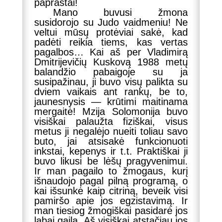
paprastai!
Mano buvusi žmona
susidorojo su Judo vaidmeniu! Ne
veltui mūsų protėviai sakė, kad
padėti reikia tiems, kas vertas
pagalbos… Kai aš per Vladimirą
Dmitrijevičių Kuskovą 1988 metų
balandžio pabaigoje su ja
susipažinau, ji buvo visų palikta su
dviem vaikais ant rankų, be to,
jaunesnysis — krūtimi maitinama
mergaitė! Mzija Solomonija buvo
visiškai palaužta fiziškai, visus
metus ji negalėjo nueiti toliau savo
buto, jai atsisakė funkcionuoti
inkstai, kepenys ir t.t. Praktiškai ji
buvo likusi be lėšų pragyvenimui.
Ir man pagailo to žmogaus, kurį
išnaudojo pagal pilną programą, o
kai išsunkė kaip citriną, beveik visi
pamiršo apie jos egzistavimą. Ir
man tiesiog žmogiškai pasidarė jos
labai gaila. Aš visiškai atstačiau jos