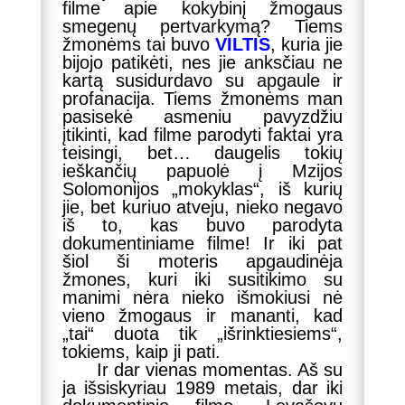
filme apie kokybinį žmogaus
smegenų pertvarkymą? Tiems
žmonėms tai buvo
VILTIS
, kuria jie
bijojo patikėti, nes jie anksčiau ne
kartą susidurdavo su apgaule ir
profanacija. Tiems žmonėms man
pasisekė asmeniu pavyzdžiu
įtikinti, kad filme parodyti faktai yra
teisingi, bet… daugelis tokių
ieškančių papuolė į Mzijos
Solomonijos „mokyklas“, iš kurių
jie, bet kuriuo atveju, nieko negavo
iš to, kas buvo parodyta
dokumentiniame filme! Ir iki pat
šiol ši moteris apgaudinėja
žmones, kuri iki susitikimo su
manimi nėra nieko išmokiusi nė
vieno žmogaus ir mananti, kad
„tai“ duota tik „išrinktiesiems“,
tokiems, kaip ji pati.
Ir dar vienas momentas. Aš su
ja išsiskyriau 1989 metais, dar iki