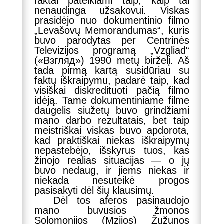
faktai pateikiami taip, kaip tai
k
m
nenaudinga užsakovui. Viskas
prasidėjo nuo dokumentinio filmo
„Levašovų Memorandumas“, kuris
buvo parodytas per Centrinės
Televizijos programą „Vzgliad“
(«Взгляд») 1990 metų birželį. Aš
tada pirmą kartą susidūriau su
faktų iškraipymu, padarė taip, kad
visiškai diskredituoti pačią filmo
idėją. Tame dokumentiniame filme
daugelis siužetų buvo grindžiami
mano darbo rezultatais, bet taip
meistriškai viskas buvo apdorota,
kad praktiškai niekas iškraipymų
nepastebėjo, išskyrus tuos, kas
žinojo realias situacijas — o jų
buvo nedaug, ir jiems niekas ir
niekada nesuteikė progos
pasisakyti dėl šių klausimų.
Dėl tos aferos pasinaudojo
mano buvusios žmonos
Solomonijos (Mzijos) Žužunos