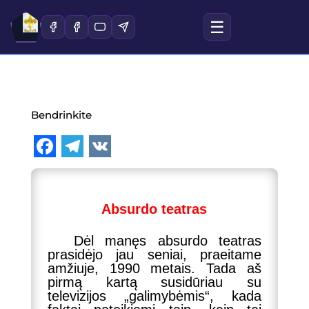
☰
Bendrinkite
F
T
V
a
e
K
c
l
Absurdo teatras
e
e
Dėl manęs absurdo teatras
b
g
prasidėjo jau seniai, praeitame
amžiuje, 1990 metais. Tada aš
o
r
pirmą kartą susidūriau su
o
a
televizijos „galimybėmis“, kada