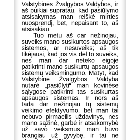
Valstybinės Žvalgybos Valdybos, ir
aš puikiai supratau, kad pasiūlymo
atsisakymas man reiškė mirties
nuosprendį, bet, nepaisant to, aš
atsisakiau.
Tuo metu aš dar nežinojau,
suveiks mano susikurtos apsaugos
sistemos, ar nesuveiks; aš tik
tikėjausi, kad jos vis dėl to suveiks,
nes man dar neteko eigoje
patikrinti mano susikurtų apsaugos
sistemų veiksmingumo. Matyt, kad
Valstybinė Žvalgybos Valdyba
nutarė „pasiūlyti“ man kovinėse
sąlygose patikrinti tas susikurtas
apsaugos sistemas. Ir nors aš
tada dar nežinojau tų sistemų
veikimo efektyvumo, bet man tai
nebuvo pirmaeilis uždavinys, nes
mano sąžinė, garbė ir atsakomybė
už savo veiksmus man buvo
brangiau už gyvybę, ir tai ne