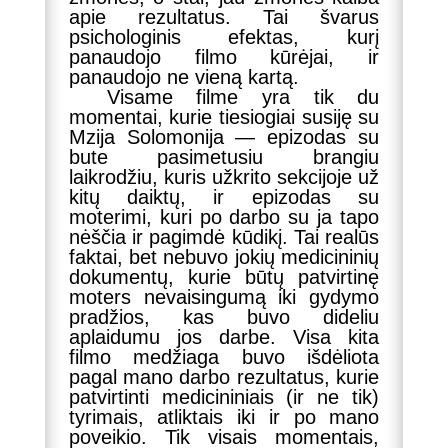
apie rezultatus. Tai švarus
psichologinis efektas, kurį
panaudojo filmo kūrėjai, ir
panaudojo ne vieną kartą.
Visame filme yra tik du
momentai, kurie tiesiogiai susiję su
Mzija Solomonija — epizodas su
bute pasimetusiu brangiu
laikrodžiu, kuris užkrito sekcijoje už
kitų daiktų, ir epizodas su
moterimi, kuri po darbo su ja tapo
nėščia ir pagimdė kūdikį. Tai realūs
faktai, bet nebuvo jokių medicininių
dokumentų, kurie būtų patvirtinę
moters nevaisingumą iki gydymo
pradžios, kas buvo dideliu
aplaidumu jos darbe. Visa kita
filmo medžiaga buvo išdėliota
pagal mano darbo rezultatus, kurie
patvirtinti medicininiais (ir ne tik)
tyrimais, atliktais iki ir po mano
poveikio. Tik visais momentais,