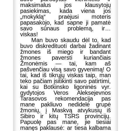
maksimalus jos klausytojų
pasiekimas, kada viena jos
„mokyklą“ praėjusi moteris
papasakojo, kad sapne ji pamatė
savo sūnaus problemą, ir…
viskas!
Man buvo skaudu dėl to, kad
buvo diskredituoti darbai žadinant
žmones iš miego ir bandant
žmones paversti kuriančiais
Žmonėmis — tai, kam aš
pašvenčiau visą savo gyvenimą! O
tai, kad iš tikrųjų viskas taip, man
teko pačiam įsitikinti savo patirtimi,
kai su Botkinsko ligoninės vyr.
gydytojos Veros Aleksejevnos
Tarasovos rekomendacija pas
mane pakliuvo nedidelė grupė
žmonių, į Maskvą atvykusių iš
Sibiro ir kitų TSRS provincijų.
Papuolę pas mane, jie tiesiai
manęs paklausė: ar tiesa kalbama