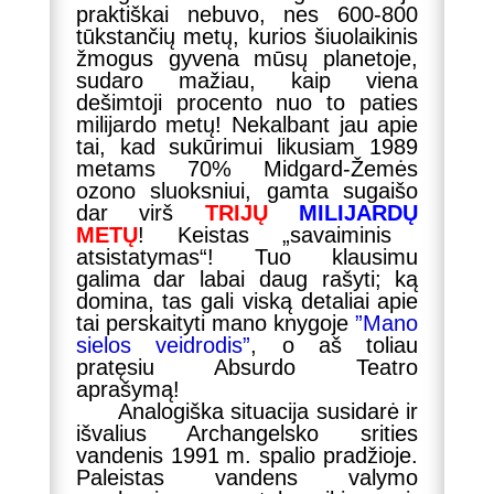
praktiškai nebuvo, nes 600-800
tūkstančių metų, kurios šiuolaikinis
žmogus gyvena mūsų planetoje,
sudaro mažiau, kaip viena
dešimtoji procento nuo to paties
milijardo metų! Nekalbant jau apie
tai, kad sukūrimui likusiam 1989
metams 70% Midgard-Žemės
ozono sluoksniui, gamta sugaišo
dar virš
TRIJŲ
MILIJARDŲ
METŲ
! Keistas „savaiminis
atsistatymas“! Tuo klausimu
galima dar labai daug rašyti; ką
domina, tas gali viską detaliai apie
tai perskaityti mano knygoje
”Mano
sielos veidrodis”
, o aš toliau
pratęsiu Absurdo Teatro
aprašymą!
Analogiška situacija susidarė ir
išvalius Archangelsko srities
vandenis 1991 m. spalio pradžioje.
Paleistas vandens valymo