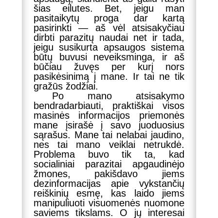
šias eilutes. Bet, jeigu man
pasitaikytų proga dar kartą
pasirinkti — aš vėl atsisakyčiau
dirbti parazitų naudai net ir tada,
jeigu susikurta apsaugos sistema
būtų buvusi neveiksminga, ir aš
būčiau žuvęs per kurį nors
pasikėsinimą į mane. Ir tai ne tik
gražūs žodžiai.
Po mano atsisakymo
bendradarbiauti, praktiškai visos
masinės informacijos priemonės
mane įsirašė į savo juoduosius
sąrašus. Mane tai nelabai jaudino,
nes tai mano veiklai netrukdė.
Problema buvo tik ta, kad
socialiniai parazitai apgaudinėjo
žmones, pakišdavo jiems
dezinformacijas apie vykstančių
reiškinių esmę, kas laido jiems
manipuliuoti visuomenės nuomone
saviems tikslams. O jų interesai