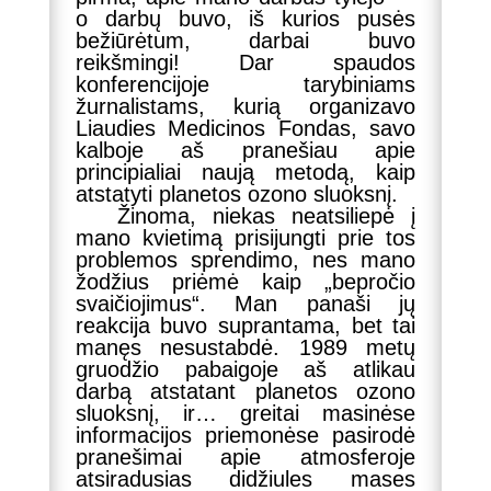
o darbų buvo, iš kurios pusės
bežiūrėtum, darbai buvo
reikšmingi! Dar spaudos
konferencijoje tarybiniams
žurnalistams, kurią organizavo
Liaudies Medicinos Fondas, savo
kalboje aš pranešiau apie
principialiai naują metodą, kaip
atstatyti planetos ozono sluoksnį.
Žinoma, niekas neatsiliepė į
mano kvietimą prisijungti prie tos
problemos sprendimo, nes mano
žodžius priėmė kaip „bepročio
svaičiojimus“. Man panaši jų
reakcija buvo suprantama, bet tai
manęs nesustabdė. 1989 metų
gruodžio pabaigoje aš atlikau
darbą atstatant planetos ozono
sluoksnį, ir… greitai masinėse
informacijos priemonėse pasirodė
pranešimai apie atmosferoje
atsiradusias didžiules mases