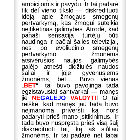
ambicijomis ir pavydu. Ir tai padarė
tik dėl vieno tikslo — diskredituoti
idėją apie žmogaus smegenų
pertvarkymą, kas žmogui suteikia
neįtikėtinas galimybes. Atrodė, kad
pаnaši sensacija turtėjų būti
naudinga ir pačiai šalies televizijai,
nes po evoliucinio smegenų
pertvarkymo žmonėms
atsivėrusios naujos galimybės
galėjo atnešti didžiulės naudos
šaliai ir joje gyvenusiems
žmonėms, bet… Buvo vienas
„
BET
“, tai buvo pavojinga tada
egzistavusiai santvarkai — manęs
jie
NE
GALĖJO
VALDYTI
! O tai
reiškė, kad manęs jau tada buvo
neįmanoma priversti ką nors
padaryti prieš mano įsitikinimus. Ir
tada buvo nuspręsta prieš visą šalį
diskredituoti tai, ką aš siūliau
žmonėms. Ir tai padarė net labai