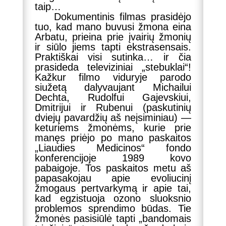
taip…
Dokumentinis filmas prasidėjo
tuo, kad mano buvusi žmona eina
Arbatu, prieina prie įvairių žmonių
ir siūlo jiems tapti ekstrasensais.
Praktiškai visi sutinka… ir čia
prasideda televiziniai „stebuklai“!
Kažkur filmo viduryje parodo
siužetą dalyvaujant Michailui
Dechta, Rudolfui Gajevskiui,
Dmitrijui ir Rubenui (paskutinių
dviejų pavardžių aš neįsiminiau) —
keturiems žmonėms, kurie prie
manęs priėjo po mano paskaitos
„Liaudies Medicinos“ fondo
konferencijoje 1989 kovo
pabaigoje. Tos paskaitos metu aš
papasakojau apie evoliucinį
žmogaus pertvarkymą ir apie tai,
kad egzistuoja ozono sluoksnio
problemos sprendimo būdas. Tie
žmonės pasisiūlė tapti „bandomais