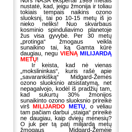
Nors NASA ekspertai 1989 metais
nustatė, kad, jeigu žmonija ir toliau
tokiais tempais naikins ozono
sluoksnį, tai po 10-15 metų iš jo
nieko neliks! Nuo skvarbaus
kosminio spinduliavimo planetoje
žus visa gyvybė. Per 30 metų
„protinga“ žmogaus veikla
sunaikino tai, ką Gamta kūrė
daugiau, negu
VIENĄ
MILIJARDĄ
METŲ
!
Ir keista, kad nė vienas
„mokslininkas“, kuris rašė apie
„savarankišką“ Midgard-Žemės
ozono sluoksnio atsistatymą, net
nepagalvojo, kodėl iš pradžių tam,
kad sukurtų 30% žmonijos
sunaikinto ozono sluoksnio prireikė
virš
MILIJARDO
METŲ
, o vėliau
tam pačiam darbui „staiga“ prireikė
ne daugiau, kaip dviejų mėnesių?
O juk per tą patį milijardą metų
žmogaus Midgard-Žemėje