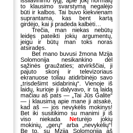
išsilavinimo lygį, apie jokį normalų
to klausimo svarstymą negalėjo
būti ir kalbos. Tai buvo kiekvienam
suprantama, kas bent kartą
girdėjo, kai ji pradeda kalbėti…
Trečia, man niekas nebūtų
leidęs pateikti jokių argumentų,
jeigu ir būtų man toks noras
atsiradęs.
Bet mano buvusi žmona Mzija
Solomonija nesikankino dėl
sąžinės graužaties; atvirkščiai, ji
pajuto skonį ir televizoriaus
ekranuose toliau atidirbinėjo savo
„trisdešimt sidabrinių“. Vienoje iš
laidų, kurioje ji dalyvavo, ir tą laidą
mačiau aš pats — „Tai Jūs Galite“
— į klausimą apie mane ji atsakė,
kad aš — jos nevykėlis mokinys!
Bet iki susitikimo su manimi ji iš
viso niekada
Ne
turėjo jokių
mokinių, „gerų“ arba „nevykėlių“!
Be to, su Mzija Solomonija aš