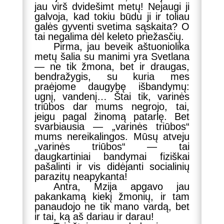
jau virš dvidešimt metų! Nejaugi ji
galvoja, kad tokiu būdu ji ir toliau
galės gyventi svetima sąskaita? O
tai negalima dėl keleto priežasčių.
Pirma, jau beveik aštuoniolika
metų šalia su manimi yra Svetlana
— ne tik žmona, bet ir draugas,
bendražygis, su kuria mes
praėjome daugybę išbandymų:
ugnį, vandenį… Štai tik, varinės
triūbos dar mums negrojo, tai,
jeigu pagal žinomą patarlę. Bet
svarbiausia — „varinės triūbos“
mums nereikalingos. Mūsų atveju
„varinės triūbos“ — tai
daugkartiniai bandymai fiziškai
pašalinti ir vis didėjanti socialinių
parazitų neapykanta!
Antra, Mzija apgavo jau
pakankamą kiekį žmonių, ir tam
panaudojo ne tik mano vardą, bet
ir tai, ką aš dariau ir darau!