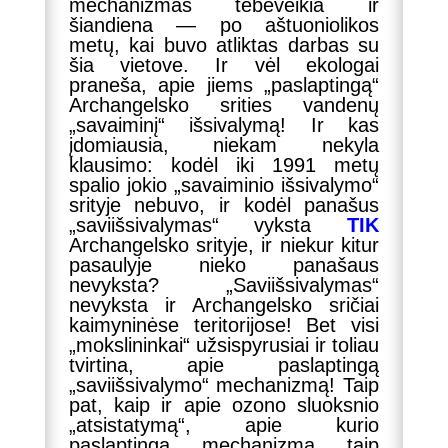
mechanizmas tebeveikia ir
šiandiena — po aštuoniolikos
metų, kai buvo atliktas darbas su
šia vietove. Ir vėl ekologai
praneša, apie jiems „paslaptingą“
Archangelsko srities vandenų
„savaiminį“ išsivalymą! Ir kas
įdomiausia, niekam nekyla
klausimo: kodėl iki 1991 metų
spalio jokio „savaiminio išsivalymo“
srityje nebuvo, ir kodėl panašus
„saviišsivalymas“ vyksta
TIK
Archangelsko srityje, ir niekur kitur
pasaulyje nieko panašaus
nevyksta? „Saviišsivalymas“
nevyksta ir Archangelsko sričiai
kaimyninėse teritorijose! Bet visi
„mokslininkai“ užsispyrusiai ir toliau
tvirtina, apie paslaptingą
„saviišsivalymo“ mechanizmą! Taip
pat, kaip ir apie ozono sluoksnio
„atsistatymą“, apie kurio
paslaptingą mechanizmą taip