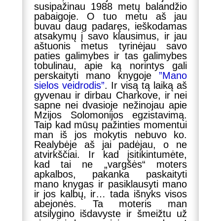
susipažinau 1988 metų balandžio
pabaigoje. O tuo metu aš jau
buvau daug padaręs, ieškodamas
atsakymų į savo klausimus, ir jau
aštuonis metus tyrinėjau savo
paties galimybes ir tas galimybes
tobulinau, apie ką norintys gali
perskaityti mano knygoje
”Mano
sielos veidrodis”
. Ir visą tą laiką aš
gyvenau ir dirbau Charkove, ir nei
sapne nei dvasioje nežinojau apie
Mzijos Solomonijos egzistavimą.
Taip kad mūsų pažinties momentui
man iš jos mokytis nebuvo ko.
Realybėje aš jai padėjau, o ne
atvirkščiai. Ir kad įsitikintumėte,
kad tai ne „vargšės“ moters
apkalbos, pakanka paskaityti
mano knygas ir pasiklausyti mano
ir jos kalbų, ir… tada išnyks visos
abejonės. Ta moteris man
atsilygino išdavyste ir šmeižtu už