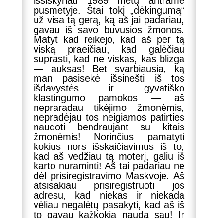
išsiskyriau 1989 metų antrame
pusmetyje. Štai tokį „dėkingumą“
už visa tą gerą, ką aš jai padariau,
gavau iš savo buvusios žmonos.
Matyt kad reikėjo, kad aš per tą
viską praeičiau, kad galėčiau
suprasti, kad ne viskas, kas blizga
— auksas! Bet svarbiausia, ką
man pasisekė išsinešti iš tos
išdavystės ir gyvatiško
klastingumo pamokos — aš
nepraradau tikėjimo žmonėmis,
nepradėjau tos neigiamos patirties
naudoti bendraujant su kitais
žmonėmis! Norinčius pamatyti
kokius nors išskaičiavimus iš to,
kad aš vedžiau tą moterį, galiu iš
karto nuraminti! Aš tai padariau ne
dėl prisiregistravimo Maskvoje. Aš
atsisakiau prisiregistruoti jos
adresu, kad niekas ir niekada
vėliau negalėtų pasakyti, kad aš iš
to gavau kažkokią naudą sau! Ir