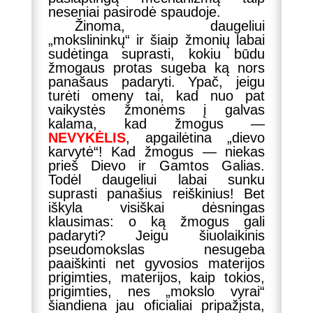
neseniai pasirodė spaudoje.
Žinoma, daugeliui
„mokslininkų“ ir šiaip žmonių labai
sudėtinga suprasti, kokiu būdu
žmogaus protas sugeba ką nors
panašaus padaryti. Ypač, jeigu
turėti omeny tai, kad nuo pat
vaikystės žmonėms į galvas
kalama, kad žmogus —
NEVYKĖLIS
, apgailėtina „dievo
karvytė“! Kad žmogus — niekas
prieš Dievo ir Gamtos Galias.
Todėl daugeliui labai sunku
suprasti panašius reiškinius! Bet
iškyla visiškai dėsningas
klausimas: o ką žmogus gali
padaryti? Jeigu šiuolaikinis
pseudomokslas nesugeba
paaiškinti net gyvosios materijos
prigimties, materijos, kaip tokios,
prigimties, nes „mokslo vyrai“
šiandiena jau oficialiai pripažįsta,