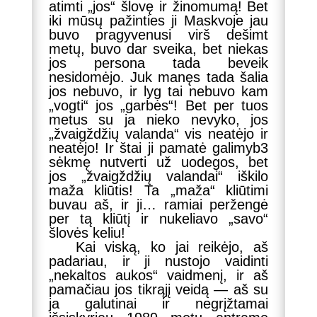
atimti „jos“ šlovę ir žinomumą! Bet
iki mūsų pažinties ji Maskvoje jau
buvo pragyvenusi virš dešimt
metų, buvo dar sveika, bet niekas
jos persona tada beveik
nesidomėjo. Juk manęs tada šalia
jos nebuvo, ir lyg tai nebuvo kam
„vogti“ jos „garbės“! Bet per tuos
metus su ja nieko nevyko, jos
„žvaigždžių valanda“ vis neatėjo ir
neatėjo! Ir štai ji pamatė galimyb3
sėkmę nutverti už uodegos, bet
jos „žvaigždžių valandai“ iškilo
maža kliūtis! Ta „maža“ kliūtimi
buvau aš, ir ji… ramiai peržengė
per tą kliūtį ir nukeliavo „savo“
šlovės keliu!
Kai viską, ko jai reikėjo, aš
padariau, ir ji nustojo vaidinti
„nekaltos aukos“ vaidmenį, ir aš
pamačiau jos tikrąjį veidą — aš su
ja galutinai ir negrįžtamai