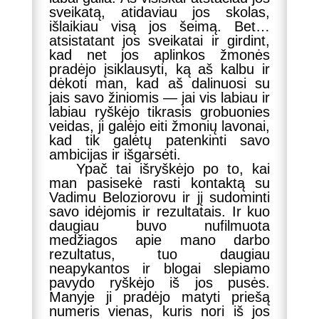
sveikatą, atidaviau jos skolas,
išlaikiau visą jos šeimą. Bet…
atsistatant jos sveikatai ir girdint,
kad net jos aplinkos žmonės
pradėjo įsiklausyti, ką aš kalbu ir
dėkoti man, kad aš dalinuosi su
jais savo žiniomis — jai vis labiau ir
labiau ryškėjo tikrasis grobuonies
veidas, ji galėjo eiti žmonių lavonai,
kad tik galėtų patenkinti savo
ambicijas ir išgarsėti.
Ypač tai išryškėjo po to, kai
man pasisekė rasti kontaktą su
Vadimu Beloziorovu ir jį sudominti
savo idėjomis ir rezultatais. Ir kuo
daugiau buvo nufilmuota
medžiagos apie mano darbo
rezultatus, tuo daugiau
neapykantos ir blogai slepiamo
pavydo ryškėjo iš jos pusės.
Manyje ji pradėjo matyti priešą
numeris vienas, kuris nori iš jos