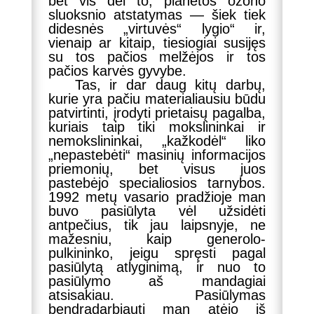
bet vis dėl to, planetos ozonо
sluoksnio atstatymas — šiek tiek
didesnės „virtuvės“ lygio“ ir,
vienaip ar kitaip, tiesiogiai susijęs
su tos pačios melžėjos ir tos
pačios karvės gyvybe.
Tas, ir dar daug kitų darbų,
kurie yra pačiu materialiausiu būdu
patvirtinti, įrodyti prietaisų pagalba,
kuriais taip tiki mokslininkai ir
nemokslininkai, „kažkodėl“ liko
„nepastebėti“ masinių informacijos
priemonių, bet visus juos
pastebėjo specialiosios tarnybos.
1992 metų vasario pradžioje man
buvo pasiūlyta vėl užsidėti
antpečius, tik jau laipsnyje, ne
mažesniu, kaip generolo-
pulkininko, jeigu spręsti pagal
pasiūlytą atlyginimą, ir nuo to
pasiūlymo aš mandagiai
atsisakiau. Pasiūlymas
bendradarbiauti man atėjo iš