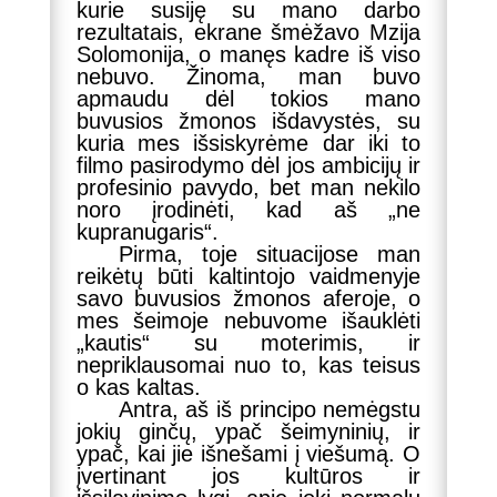
kurie susiję su mano darbo
rezultatais, ekrane šmėžavo Mzija
Solomonija, o manęs kadre iš viso
nebuvo. Žinoma, man buvo
apmaudu dėl tokios mano
buvusios žmonos išdavystės, su
kuria mes išsiskyrėme dar iki to
filmo pasirodymo dėl jos ambicijų ir
profesinio pavydo, bet man nekilo
noro įrodinėti, kad aš „ne
kupranugaris“.
Pirma, toje situacijose man
reikėtų būti kaltintojo vaidmenyje
savo buvusios žmonos aferoje, o
mes šeimoje nebuvome išauklėti
„kautis“ su moterimis, ir
nepriklausomai nuo to, kas teisus
o kas kaltas.
Antra, aš iš principo nemėgstu
jokių ginčų, ypač šeimyninių, ir
ypač, kai jie išnešami į viešumą. O
įvertinant jos kultūros ir