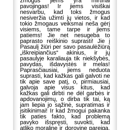
žmogus jiems yra mirtinai
pavojingas! Ir jiems visiškai
nesvarbu, kad toks žmogus
nesiveržia užimti jų vietos, ir kad
tokio žmogaus veiksmai neša gėrį
visiems, tame tarpe ir jiems
patiems! Jie net nesugeba to
paprasto reiškinio suprasti! Jie į
Pasaulį žiūri per savo pasaulėžiūrą
„iškreipiančius“ akinius, ir jų
pasaulyje karaliauja tik niekšybės,
pavydas, išdavystės ir melas!
Paprasčiausiai, jiems neduota
suprasti, kad kažkas gali galvoti ne
tik apie save patį, o, pirmiausiai,
galvoja apie visus kitus, kad
kažkas gali dirbti ne dėl garbės ir
apdovanojimų, o dirba tik tai, ką
jam liepia jo sąžinė, supratimas ir
įsitikinimai! Ir kad žmogui pakanka
tik paties fakto, kad problemą
pavyko išspręsti, suvokti, kad
atliko moralinę ir dorovinę pareigą.