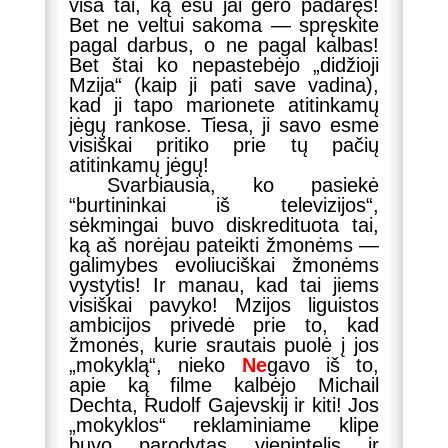
visa tai, ką esu jai gero padaręs!
Bet ne veltui sakoma — spręskite
pagal darbus, o ne pagal kalbas!
Bet štai ko nepastebėjo „didžioji
Mzija“ (kaip ji pati save vadina),
kad ji tapo marionete atitinkamų
jėgų rankose. Tiesa, ji savo esme
visiškai pritiko prie tų pačių
atitinkamų jėgų!
Svarbiausia, ko pasiekė
“burtininkai iš televizijos“,
sėkmingai buvo diskredituota tai,
ką aš norėjau pateikti žmonėms —
galimybes evoliuciškai žmonėms
vystytis! Ir manau, kad tai jiems
visiškai pavyko! Mzijos liguistos
ambicijos privedė prie to, kad
žmonės, kurie srautais puolė į jos
„mokyklą“, nieko
Ne
gavo iš to,
apie ką filme kalbėjo Michail
Dechta, Rudolf Gajevskij ir kiti! Jos
„mokyklos“ reklaminiame klipe
buvo parodytas vienintelis ir