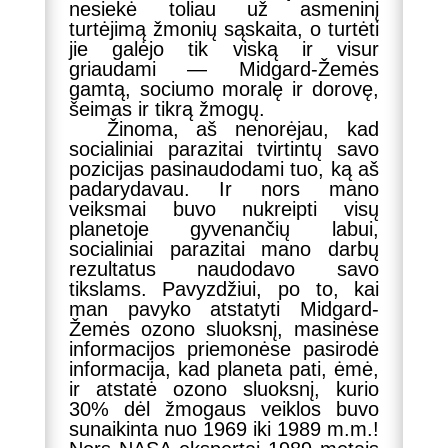
nesiekė toliau už asmeninį
turtėjimą žmonių sąskaita, o turtėti
jie galėjo tik viską ir visur
griaudami — Midgard-Žemės
gamtą, sociumo moralę ir dorovę,
šeimas ir tikrą žmogų.
Žinoma, aš nenorėjau, kad
socialiniai parazitai tvirtintų savo
pozicijas pasinaudodami tuo, ką aš
padarydavau. Ir nors mano
veiksmai buvo nukreipti visų
planetoje gyvenančių labui,
socialiniai parazitai mano darbų
rezultatus naudodavo savo
tikslams. Pavyzdžiui, po to, kai
man pavyko atstatyti Midgard-
Žemės ozono sluoksnį, masinėse
informacijos priemonėse pasirodė
informacija, kad planeta pati, ėmė,
ir atstatė ozono sluoksnį, kurio
30% dėl žmogaus veiklos buvo
sunaikinta nuo 1969 iki 1989 m.m.!