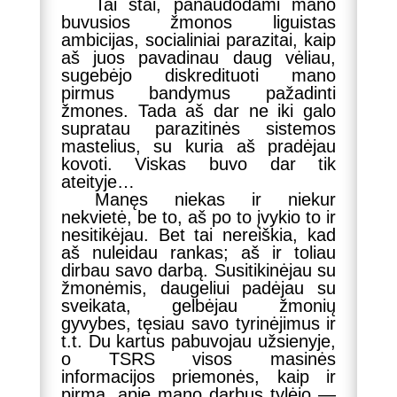
Tai štai, panaudodami mano
buvusios žmonos liguistas
ambicijas, socialiniai parazitai, kaip
aš juos pavadinau daug vėliau,
sugebėjo diskredituoti mano
pirmus bandymus pažadinti
žmones. Tada aš dar ne iki galo
supratau parazitinės sistemos
mastelius, su kuria aš pradėjau
kovoti. Viskas buvo dar tik
ateityje…
Manęs niekas ir niekur
nekvietė, be to, aš po to įvykio to ir
nesitikėjau. Bet tai nereiškia, kad
aš nuleidau rankas; aš ir toliau
dirbau savo darbą. Susitikinėjau su
žmonėmis, daugeliui padėjau su
sveikata, gelbėjau žmonių
gyvybes, tęsiau savo tyrinėjimus ir
t.t. Du kartus pabuvojau užsienyje,
o TSRS visos masinės
informacijos priemonės, kaip ir
pirma, apie mano darbus tylėjo —