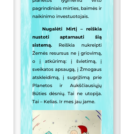
planetos lygmeniu virto
pagrindiniais mirties, baimės ir
naikinimo investuotojais.
Nugalėti Mirtį – reiškia
nustoti aptarnauti šią
sistemą.
Reiškia nukreipti
Žemės resursus ne į griovimą,
o į atkūrimą: į švietimą, į
sveikatos apsaugą, į Žmogaus
atskleidimą, į sugrįžimą prie
Planetos ir Aukščiausiųjų
Būties dėsnių. Tai ne utopija.
Tai – Kelias. Ir mes jau jame.