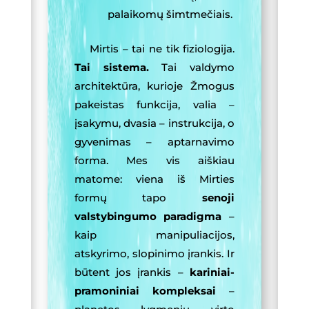
palaikomų šimtmečiais.
Mirtis – tai ne tik fiziologija.
Tai sistema.
Tai valdymo
architektūra, kurioje Žmogus
pakeistas funkcija, valia –
įsakymu, dvasia – instrukcija, o
gyvenimas – aptarnavimo
forma. Mes vis aiškiau
matome: viena iš Mirties
formų tapo
senoji
valstybingumo paradigma
–
kaip manipuliacijos,
atskyrimo, slopinimo įrankis. Ir
būtent jos įrankis –
kariniai-
pramoniniai kompleksai
–