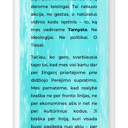
darome teisingai. Tai nebuvo
akcija, ne gestas, o natūralus
vidinio kodo tęstinis – to, ką
mes vadiname
Tarnyste
. Ne
ideologijai. Ne politikai. O
Tiesai.
Tačiau, ko gero, svarbiausia
tapo tai, kad mes visi kartu dar
per žingsnį priartėjome prie
didžiojo Perėjimo supratimo.
Mes pamatėme, kad realybė
braška ne per fronto linijas, ne
per ekonomines ašis ir net ne
per kultūrinius kodus. Ji
braška per liniją, kuri visada
buvo paslėpta nuo akių – per