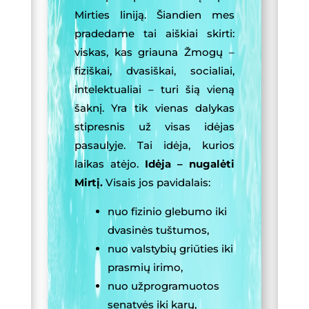
Mirties liniją. Šiandien mes
pradedame tai aiškiai skirti:
viskas, kas griauna Žmogų –
fiziškai, dvasiškai, socialiai,
intelektualiai – turi šią vieną
šaknį. Yra tik vienas dalykas
stipresnis už visas idėjas
pasaulyje. Tai idėja, kurios
laikas atėjo.
Idėja – nugalėti
Mirtį.
Visais jos pavidalais:
nuo fizinio glebumo iki
dvasinės tuštumos,
nuo valstybių griūties iki
prasmių irimo,
nuo užprogramuotos
senatvės iki karų,