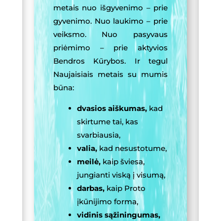
metais nuo išgyvenimo – prie
gyvenimo. Nuo laukimo – prie
veiksmo. Nuo pasyvaus
priėmimo – prie aktyvios
Bendros Kūrybos. Ir tegul
Naujaisiais metais su mumis
būna:
dvasios aiškumas,
kad
skirtume tai, kas
svarbiausia,
valia,
kad nesustotume,
meilė,
kaip šviesa,
jungianti viską į visumą,
darbas,
kaip Proto
įkūnijimo forma,
vidinis sąžiningumas,