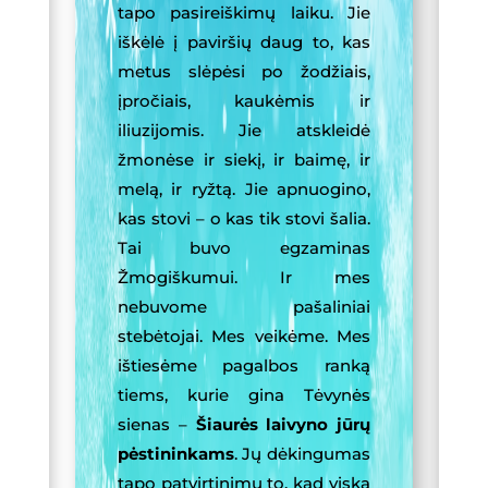
tapo pasireiškimų laiku. Jie
iškėlė į paviršių daug to, kas
metus slėpėsi po žodžiais,
įpročiais, kaukėmis ir
iliuzijomis. Jie atskleidė
žmonėse ir siekį, ir baimę, ir
melą, ir ryžtą. Jie apnuogino,
kas stovi – o kas tik stovi šalia.
Tai buvo egzaminas
Žmogiškumui. Ir mes
nebuvome pašaliniai
stebėtojai. Mes veikėme. Mes
ištiesėme pagalbos ranką
tiems, kurie gina Tėvynės
sienas –
Šiaurės laivyno jūrų
pėstininkams
. Jų dėkingumas
tapo patvirtinimu to, kad viską