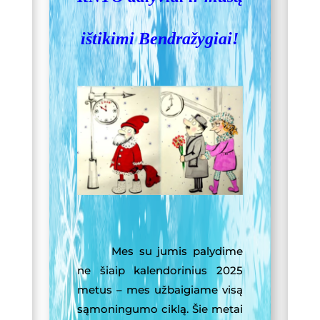
k
m
ištikimi Bendražygiai!
Mes su jumis palydime
ne šiaip kalendorinius 2025
metus – mes užbaigiame visą
sąmoningumo ciklą. Šie metai