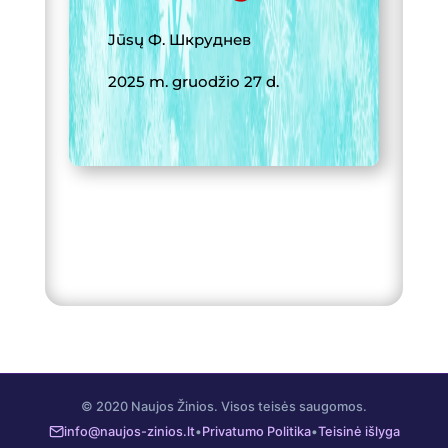
Jūsų
Ф. Шкруднев
2025 m. gruodžio 27 d.
© 2020 Naujos Žinios. Visos teisės saugomos.
info@naujos-zinios.lt
•
Privatumo Politika
•
Teisinė išlyga