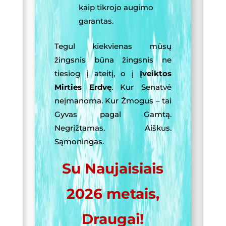
kaip tikrojo augimo
garantas.
Tegul kiekvienas mūsų
žingsnis būna žingsnis ne
tiesiog į ateitį, o į
Įveiktos
Mirties Erdvę
. Kur Senatvė
neįmanoma. Kur Žmogus – tai
Gyvas pagal Gamtą.
Negrįžtamas. Aiškus.
Sąmoningas.
Su Naujaisiais
2026 metais,
Draugai!