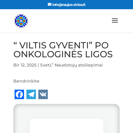
info@naujos-zinios.lt
“ VILTIS GYVENTI” PO
ONKOLOGINĖS LIGOS
Bir 12, 2025
|
SvetL” Naudotojų atsiliepimai
Bendrinkite
F
T
V
a
e
K
c
l
e
e