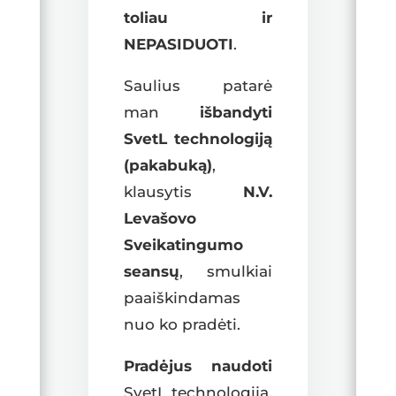
toliau ir
NEPASIDUOTI
.
Saulius patarė
man
išbandyti
SvetL technologiją
(pakabuką)
,
klausytis
N.V.
Levašovo
Sveikatingumo
seansų
, smulkiai
paaiškindamas
nuo ko pradėti.
Pradėjus naudoti
SvetL technologiją,