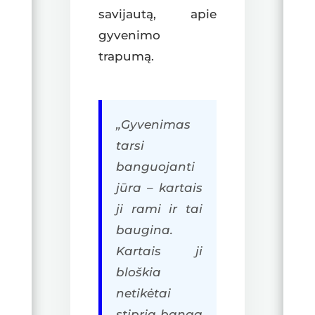
savijautą, apie
gyvenimo
trapumą.
„Gyvenimas
tarsi
banguojanti
jūra – kartais
ji rami ir tai
baugina.
Kartais ji
bloškia
netikėtai
stipria banga