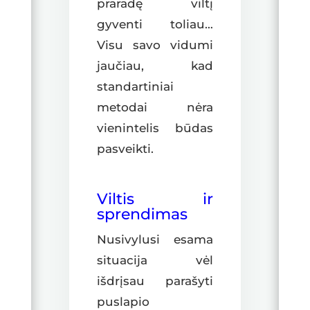
praradę viltį
gyventi toliau…
Visu savo vidumi
jaučiau, kad
standartiniai
metodai nėra
vienintelis būdas
pasveikti.
Viltis ir
sprendimas
Nusivylusi esama
situacija vėl
išdrįsau parašyti
puslapio