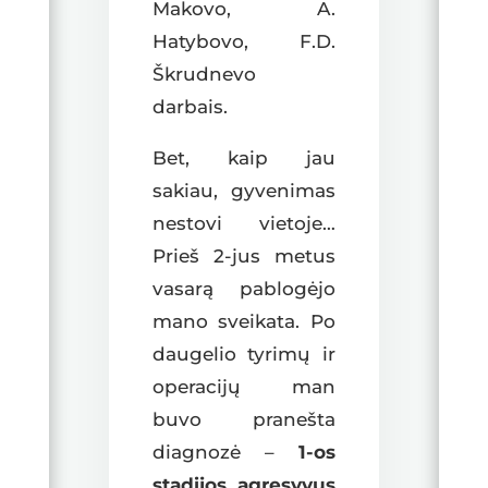
Makovo, A.
Hatybovo, F.D.
Škrudnevo
darbais.
Bet, kaip jau
sakiau, gyvenimas
nestovi vietoje…
Prieš 2-jus metus
vasarą pablogėjo
mano sveikata. Po
daugelio tyrimų ir
operacijų man
buvo pranešta
diagnozė –
1-os
stadijos agresyvus