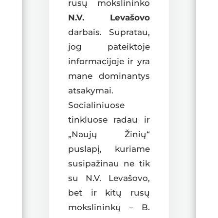
rusų mokslininko
N.V. Levašovo
darbais. Supratau,
jog pateiktoje
informacijoje ir yra
mane dominantys
atsakymai.
Socialiniuose
tinkluose radau ir
„Naujų Žinių“
puslapį, kuriame
susipažinau ne tik
su N.V. Levašovo,
bet ir kitų rusų
mokslininkų – B.