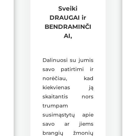
Sveiki
DRAUGAI ir
BENDRAMINČI
AI,
Dalinuosi su jumis
savo patirtimi ir
norėčiau, kad
kiekvienas ją
skaitantis nors
trumpam
susimąstytų apie
savo ar jiems
brangių žmonių