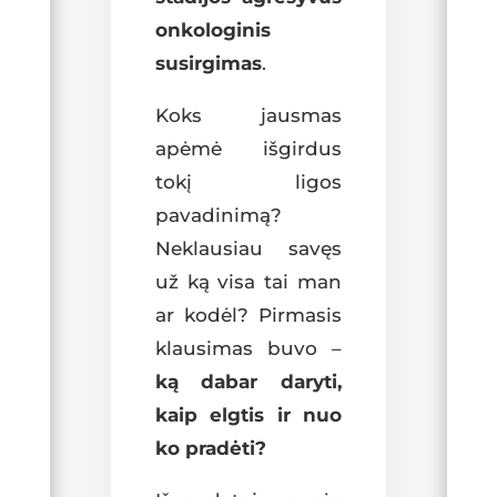
onkologinis
susirgimas
.
Koks jausmas
apėmė išgirdus
tokį ligos
pavadinimą?
Neklausiau savęs
už ką visa tai man
ar kodėl? Pirmasis
klausimas buvo –
ką dabar daryti,
kaip elgtis ir nuo
ko pradėti?