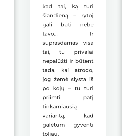
kad tai, ką turi
šiandieną – rytoj
gali būti nebe
tavo… Ir
suprasdamas visa
tai, tu privalai
nepalūžti ir būtent
tada, kai atrodo,
jog žemė slysta iš
po kojų – tu turi
priimti patį
tinkamiausią
variantą, kad
galėtum gyventi
toliau.