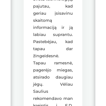
pajutau, kad
geriau įsisavinu
skaitomą
informaciją ir ją
labiau suprantu.
Pastebėjau, kad
tapau dar
žingeidesnė.
Tapau ramesnė,
pagerėjo miegas,
atsirado daugiau
jėgų. Vėliau
Saulius
rekomendavo man
kreiptis į F.D.