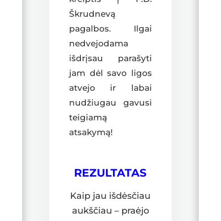
Škrudnevą
pagalbos. Ilgai
nedvejodama
išdrįsau parašyti
jam dėl savo ligos
atvejo ir labai
nudžiugau gavusi
teigiamą
atsakymą!
REZULTATAS
Kaip jau išdėsčiau
aukščiau – praėjo