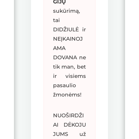
GIJŲ
sukūrimą,
tai
DIDŽIULĖ ir
NEĮKAINOJ
AMA
DOVANA ne
tik man, bet
ir visiems
pasaulio
žmonėms!
NUOŠIRDŽI
AI DĖKOJU
JUMS už