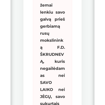
žemai
lenkiu savo
galvą prieš
gerbiamą
rusų
mokslinink
ą F.D.
ŠKRUDNEV
Ą, kuris
negailėdam
as nei
SAVO
LAIKO nei
JĖGŲ, savo
sukurtais