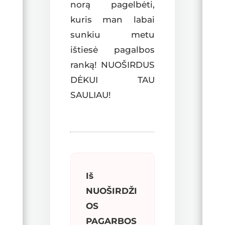
norą pagelbėti,
kuris man labai
sunkiu metu
ištiesė pagalbos
ranką! NUOŠIRDUS
DĖKUI TAU
SAULIAU!
Iš
NUOŠIRDŽI
OS
PAGARBOS