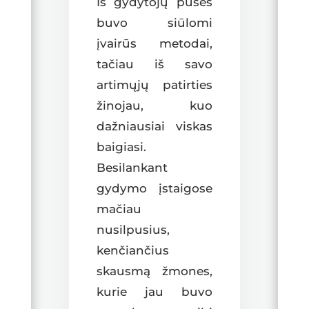
Iš gydytojų pusės
buvo siūlomi
įvairūs metodai,
tačiau iš savo
artimųjų patirties
žinojau, kuo
dažniausiai viskas
baigiasi.
Besilankant
gydymo įstaigose
mačiau
nusilpusius,
kenčiančius
skausmą žmones,
kurie jau buvo