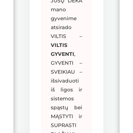
JŪSŲ DĖKA
mano
gyvenime
atsirado
VILTIS –
VILTIS
GYVENTI
,
GYVENTI –
SVEIKIAU –
išsivaduoti
iš ligos ir
sistemos
spąstų bei
MĄSTYTI ir
SUPRASTI