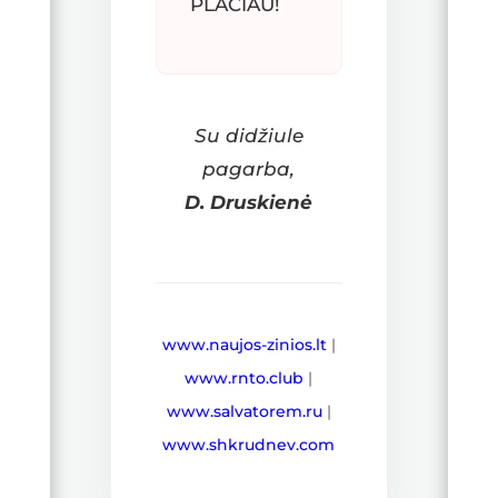
PLAČIAU!
Su didžiule
pagarba,
D. Druskienė
www.naujos-zinios.lt
|
www.rnto.club
|
www.salvatorem.ru
|
www.shkrudnev.com