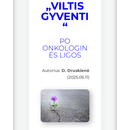
„VILTIS
b
g
GYVENTI
o
r
“
o
a
k
m
PO
ONKOLOGIN
ĖS LIGOS
Autorius:
D. Druskienė
(2025.06.11)