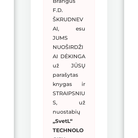
Brangus
F.D.
ŠKRUDNEV
AI, esu
JUMS
NUOŠIRDŽI
AI DĖKINGA
už JŪSŲ
parašytas
knygas ir
STRAIPSNIU
S, už
nuostabių
,,SvetL“
TECHNOLO