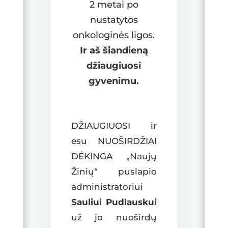
2 metai po
nustatytos
onkologinės ligos.
Ir aš šiandieną
džiaugiuosi
gyvenimu.
DŽIAUGIUOSI ir
esu NUOŠIRDŽIAI
DĖKINGA „Naujų
Žinių“ puslapio
administratoriui
Sauliui Pudlauskui
už jo nuoširdų