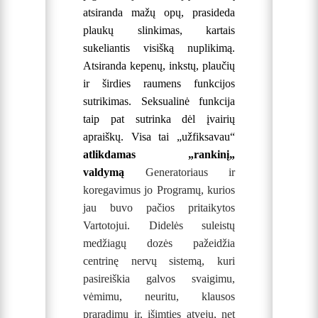
atsiranda mažų opų, prasideda
plaukų slinkimas, kartais
sukeliantis visišką nuplikimą.
Atsiranda kepenų, inkstų, plaučių
ir širdies raumens funkcijos
sutrikimas. Seksualinė funkcija
taip pat sutrinka dėl įvairių
apraiškų.
Visa tai „užfiksavau“
atlikdamas „rankinį„
valdymą
Generatoriaus
ir
koregavimus jo Programų, kurios
jau buvo pačios pritaikytos
Vartotojui. Didelės suleistų
medžiagų dozės pažeidžia
centrinę nervų sistemą, kuri
pasireiškia galvos svaigimu,
vėmimu, neuritu, klausos
praradimu ir, išimties atveju, net