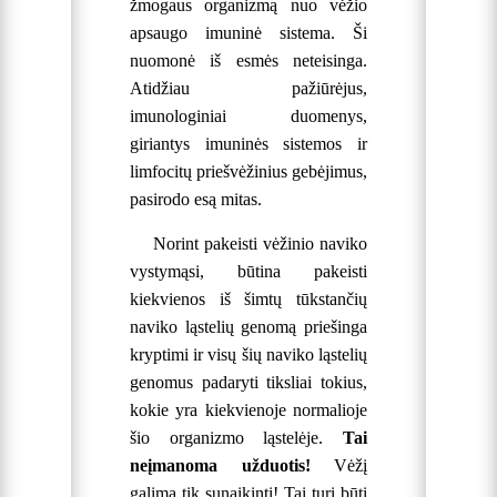
žmogaus organizmą nuo vėžio
apsaugo imuninė sistema. Ši
nuomonė iš esmės neteisinga.
Atidžiau pažiūrėjus,
imunologiniai duomenys,
giriantys imuninės sistemos ir
limfocitų priešvėžinius gebėjimus,
pasirodo esą mitas.
Norint pakeisti vėžinio naviko
vystymąsi, būtina pakeisti
kiekvienos iš šimtų tūkstančių
naviko ląstelių genomą priešinga
kryptimi ir visų šių naviko ląstelių
genomus padaryti tiksliai tokius,
kokie yra kiekvienoje normalioje
šio organizmo ląstelėje.
Tai
neįmanoma užduotis!
Vėžį
galima tik sunaikinti! Tai turi būti