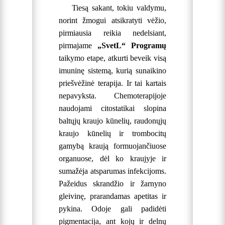
Tiesą sakant, tokiu valdymu,
norint žmogui atsikratyti vėžio,
pirmiausia reikia nedelsiant,
pirmajame
„SvetL“ Programų
taikymo etape, atkurti beveik visą
imuninę sistemą, kurią sunaikino
priešvėžinė terapija. Ir tai kartais
nepavyksta. Chemoterapijoje
naudojami citostatikai slopina
baltųjų kraujo kūnelių, raudonųjų
kraujo kūnelių ir trombocitų
gamybą kraują formuojančiuose
organuose, dėl ko kraujyje ir
sumažėja atsparumas infekcijoms.
Pažeidus skrandžio ir žarnyno
gleivinę, prarandamas apetitas ir
pykina. Odoje gali padidėti
pigmentacija, ant kojų ir delnų