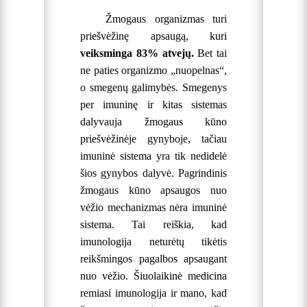
Žmogaus organizmas turi
priešvėžinę apsaugą, kuri
veiksminga 83% atvejų.
Bet tai
ne paties organizmo „nuopelnas“,
o smegenų galimybės. Smegenys
per imuninę ir kitas sistemas
dalyvauja žmogaus kūno
priešvėžinėje gynyboje, tačiau
imuninė sistema yra tik nedidelė
šios gynybos dalyvė.
Pagrindinis
žmogaus kūno apsaugos nuo
vėžio mechanizmas nėra imuninė
sistema. Tai reiškia, kad
imunologija neturėtų tikėtis
reikšmingos pagalbos apsaugant
nuo vėžio. Šiuolaikinė medicina
remiasi imunologija ir mano, kad