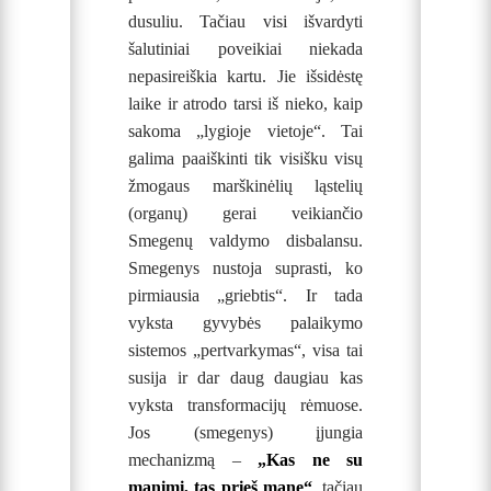
dusuliu. Tačiau visi išvardyti
šalutiniai poveikiai niekada
nepasireiškia kartu. Jie išsidėstę
laike ir atrodo tarsi iš nieko, kaip
sakoma „lygioje vietoje“. Tai
galima paaiškinti tik visišku visų
žmogaus marškinėlių ląstelių
(organų) gerai veikiančio
Smegenų valdymo disbalansu.
Smegenys nustoja suprasti, ko
pirmiausia „griebtis“. Ir tada
vyksta gyvybės palaikymo
sistemos „pertvarkymas“, visa tai
susija ir dar daug daugiau kas
vyksta transformacijų rėmuose.
Jos (smegenys) įjungia
mechanizmą –
„Kas ne su
manimi, tas prieš mane“
, tačiau