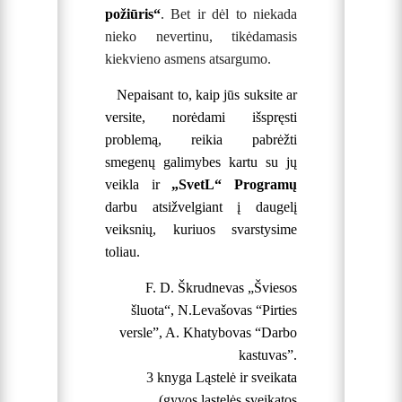
požiūris“
. Bet ir dėl to niekada
nieko nevertinu, tikėdamasis
kiekvieno asmens atsargumo.
Nepaisant to, kaip jūs suksite ar
versite, norėdami išspręsti
problemą, reikia pabrėžti
smegenų galimybes kartu su jų
veikla ir
„SvetL“ Programų
darbu atsižvelgiant į daugelį
veiksnių, kuriuos svarstysime
toliau.
F. D. Škrudnevas „Šviesos
šluota“, N.Levašovas “Pirties
versle”, A. Khatybovas “Darbo
kastuvas”.
3 knyga Ląstelė ir sveikata
(gyvos ląstelės sveikatos