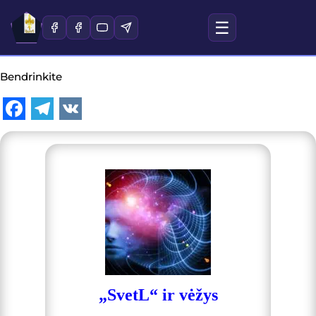
☰
Bendrinkite
Facebook
Telegram
VK
„SvetL“ ir vėžys