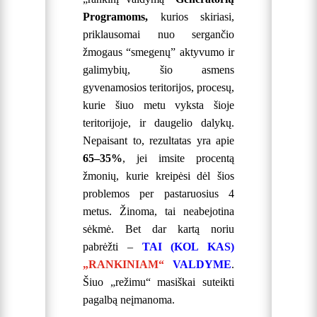
Programoms,
kurios skiriasi,
priklausomai nuo sergančio
žmogaus “smegenų” aktyvumo ir
galimybių, šio asmens
gyvenamosios teritorijos, procesų,
kurie šiuo metu vyksta šioje
teritorijoje, ir daugelio dalykų.
Nepaisant to, rezultatas yra apie
65–35%
, jei imsite procentą
žmonių, kurie kreipėsi dėl šios
problemos per pastaruosius 4
metus. Žinoma, tai neabejotina
sėkmė. Bet dar kartą noriu
pabrėžti –
TAI (KOL KAS)
„RANKINIAM“
VALDYME
.
Šiuo „režimu“ masiškai suteikti
pagalbą neįmanoma.