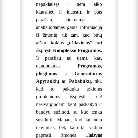
nepaklausęs – nėra laiko
klausinėti ir klausti), ir pats
parašiau, rinkdamas ir
analizuodamas gautą informaciją
iš žmonių, tik tam, kad būtų
aišku, kokius „uždavinius“ turi
išspręsti
Komplekso Programos.
Ir parašiau tai tiems, kas,
naudodamas
P
rogramas,
įdiegtomis į Generatorius
A
pyrankių ar Pakabukų
,
tiki,
kad to pakanka tokioms
problemoms išspręsti, net
nesivargindami bent paskaityti ir
bandyti sužinoti, su kuo tenka
susidurti. Manau, kad tai nėra
naivumas, bet, kaip tai vadina
paprasti žmonės
„laisvas