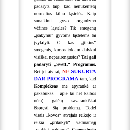
padaryta taip, kad nenukentėtų
normalios kūno ląstelės.
Kaip
sunaikinti gyvo organizmo
vėžines ląsteles? Tik smegenų
„įsakymu“ gyvoms ląstelėms tai
įvykdyti. O kas „įtikins“
smegenis, kurios tokiam dalykui
visiškai nepasirengusios?
Tai gali
padaryti „SvetL“ Programos.
NE
SUKURTA
Bet jei atvirai,
DAR PROGRAMA
tam, kad
Kompleksas
(ne apyrankė ar
pakabukas – apie tai net kalbos
nėra) galėtų savarankiškai
išspręsti šią problemą.
Todėl
visais „kovos“ atvejais reikėjo ir
reikia „pritaikyti“ vadinamąjį
„rankinį valdymą“
Generatorių