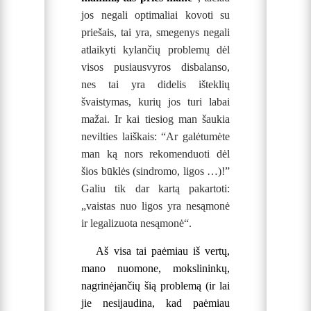
jos negali optimaliai kovoti su
priešais, tai yra, smegenys negali
atlaikyti kylančių problemų dėl
visos pusiausvyros disbalanso,
nes tai yra didelis išteklių
švaistymas, kurių jos turi labai
mažai. Ir kai tiesiog man šaukia
nevilties laiškais: “Ar galėtumėte
man ką nors rekomenduoti dėl
šios būklės (sindromo, ligos …)!”
Galiu tik dar kartą pakartoti:
„vaistas nuo ligos yra nesąmonė
ir legalizuota nesąmonė“.
Aš visa tai paėmiau iš vertų,
mano nuomone, mokslininkų,
nagrinėjančių šią problemą (ir lai
jie nesijaudina, kad paėmiau