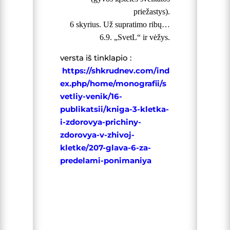
priežastys).
6 skyrius. Už supratimo ribų…
6.9. „SvetL“ ir vėžys.
versta iš tinklapio :
https://shkrudnev.com/ind
ex.php/home/monografii/s
vetliy-venik/16-
publikatsii/kniga-3-kletka-
i-zdorovya-prichiny-
zdorovya-v-zhivoj-
kletke/207-glava-6-za-
predelami-ponimaniya