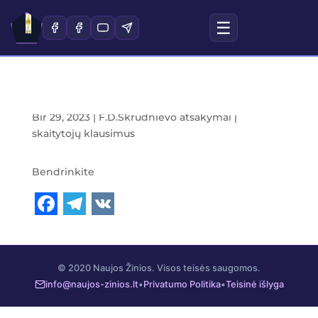
☰
F. D. Škrudnievas. Atsakymai į klausimus.
Bir 29, 2023
|
F.D.Škrūdnievo atsakymai į
skaitytojų klausimus
Bendrinkite
F
T
V
a
e
K
c
l
© 2020 Naujos Žinios. Visos teisės saugomos.
info@naujos-zinios.lt
•
Privatumo Politika
•
Teisinė išlyga
e
e
b
g