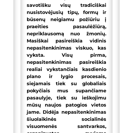
savotišku visų tradiciškai
nusistovėjusių tipų, formų ir
būsenų neigiamu požiūriu į
praeities pasaulėžiūrą,
nepriklausomą nuo žmonių.
Masiškai pasireiškia vidinis
nepasitenkinimas viskuo, kas
vyksta. Visų pirma,
nepasitenkinimas pasireiškia
realiai vykstančiais kasdienio
plano ir lygio procesais,
siejamais tiek su globaliais
pokyčiais mus supančiame
pasaulyje, tiek su ieškojimu
mūsų naujos patogios vietos
jame. Didėja nepasitenkinimas
šiuolaikinės socialinės
visuomenės santvarkos,