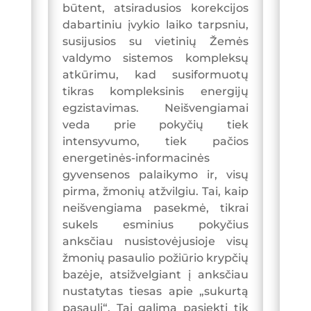
būtent, atsiradusios korekcijos
dabartiniu įvykio laiko tarpsniu,
susijusios su vietinių Žemės
valdymo sistemos kompleksų
atkūrimu, kad susiformuotų
tikras kompleksinis energijų
egzistavimas. Neišvengiamai
veda prie pokyčių tiek
intensyvumo, tiek pačios
energetinės-informacinės
gyvensenos palaikymo ir, visų
pirma, žmonių atžvilgiu. Tai, kaip
neišvengiama pasekmė, tikrai
sukels esminius pokyčius
anksčiau nusistovėjusioje visų
žmonių pasaulio požiūrio krypčių
bazėje, atsižvelgiant į anksčiau
nustatytas tiesas apie „sukurtą
pasaulį“. Tai galima pasiekti tik