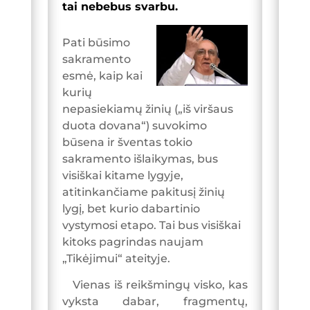
tai nebebus svarbu.
Pati būsimo
sakramento
esmė, kaip kai
kurių
nepasiekiamų žinių („iš viršaus
duota dovana“) suvokimo
būsena ir šventas tokio
sakramento išlaikymas, bus
visiškai kitame lygyje,
atitinkančiame pakitusį žinių
lygį, bet kurio dabartinio
vystymosi etapo. Tai bus visiškai
kitoks pagrindas naujam
„Tikėjimui“ ateityje.
Vienas iš reikšmingų visko, kas
vyksta dabar, fragmentų,