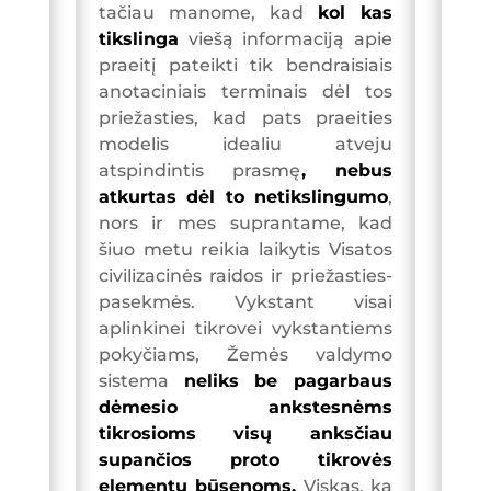
tačiau manome, kad
kol kas
tikslinga
viešą informaciją apie
praeitį pateikti tik bendraisiais
anotaciniais terminais dėl tos
priežasties, kad pats praeities
modelis idealiu atveju
atspindintis prasmę
, nebus
atkurtas dėl to netikslingumo
,
nors ir mes suprantame, kad
šiuo metu reikia laikytis Visatos
civilizacinės raidos ir priežasties-
pasekmės. Vykstant visai
aplinkinei tikrovei vykstantiems
pokyčiams, Žemės valdymo
sistema
neliks be pagarbaus
dėmesio ankstesnėms
tikrosioms visų anksčiau
supančios proto tikrovės
elementų būsenoms.
Viskas, ką