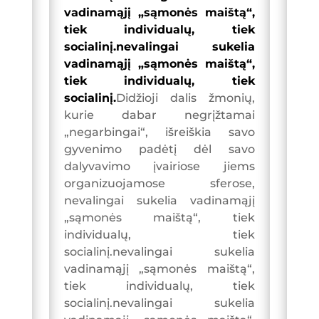
vadinamąjį „sąmonės maištą“,
tiek individualų, tiek
socialinį.nevalingai sukelia
vadinamąjį „sąmonės maištą“,
tiek individualų, tiek
socialinį.
Didžioji dalis žmonių,
kurie dabar negrįžtamai
„negarbingai“, išreiškia savo
gyvenimo padėtį dėl savo
dalyvavimo įvairiose jiems
organizuojamose sferose,
nevalingai sukelia vadinamąjį
„sąmonės maištą“, tiek
individualų, tiek
socialinį.nevalingai sukelia
vadinamąjį „sąmonės maištą“,
tiek individualų, tiek
socialinį.nevalingai sukelia