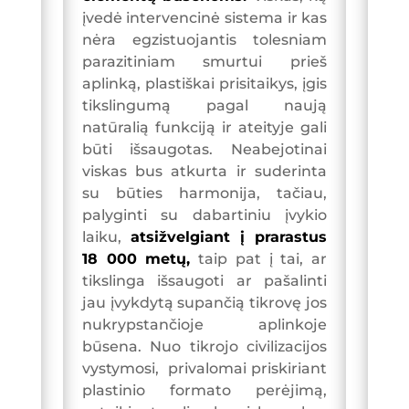
įvedė intervencinė sistema ir kas
nėra egzistuojantis tolesniam
parazitiniam smurtui prieš
aplinką, plastiškai prisitaikys, įgis
tikslingumą pagal naują
natūralią funkciją ir ateityje gali
būti išsaugotas. Neabejotinai
viskas bus atkurta ir suderinta
su būties harmonija, tačiau,
palyginti su dabartiniu įvykio
laiku,
atsižvelgiant į prarastus
18 000 metų,
taip pat į tai, ar
tikslinga išsaugoti ar pašalinti
jau įvykdytą supančią tikrovę jos
nukrypstančioje aplinkoje
būsena. Nuo tikrojo civilizacijos
vystymosi, privalomai priskiriant
plastinio formato perėjimą,