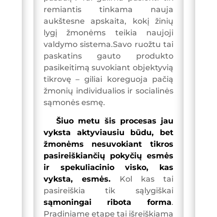
remiantis tinkama nauja
aukštesne apskaita, kokį žinių
lygį žmonėms teikia naujoji
valdymo sistema.Savo ruožtu tai
paskatins gauto produkto
pasikeitimą suvokiant objektyvią
tikrovę – giliai koreguoja pačią
žmonių individualios ir socialinės
sąmonės esmę.
Šiuo metu šis procesas jau
vyksta aktyviausiu būdu, bet
žmonėms nesuvokiant tikros
pasireiškiančių pokyčių esmės
ir spekuliacinio visko, kas
vyksta, esmės.
Kol kas tai
pasireiškia tik sąlygiškai
sąmoningai ribota forma
.
Pradiniame etape tai išreiškiama