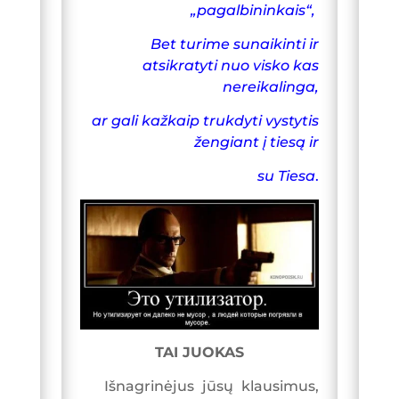
„pagalbininkais“,
b
g
Bet turime sunaikinti ir
o
r
atsikratyti nuo visko kas
o
a
nereikalinga,
k
m
ar gali kažkaip trukdyti vystytis
žengiant į tiesą ir
su Tiesa
.
TAI JUOKAS
Išnagrinėjus jūsų klausimus,