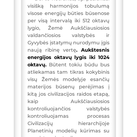
visišką harmonijos tobulumą
visose energijų būties būsenose
per visą intervalą iki 512 oktavų
lygio, Žemė Aukščiausiosios
valdančiosios valstybės ir
Gyvybės įstatymų nurodymu įgis
naują ribinę vertę
. Aukštesnis
energijos oktavų lygis iki 1024
oktavų.
Būtent tokiu būdu bus
atliekamas tam tikras kokybinis
visų Žemės modelyje esančių
materijos būsenų perėjimas į
kitą jos civilizacijos raidos etapą,
kaip Aukščiausiosios
kontroliuojančios valstybės
kontroliuojamas procesas
Civilizacijų hierarchijoje
Planetinių modelių kūrimas su