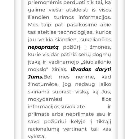
priemonėmis perduoti tik tai, ką
galime viešai atskleisti iš visos
šiandien turimos informacijos.
Mes taip pat pasakosime apie
tas ateities technologijas, kurios
jau veikia šiandien, sukeliančios
nepaprastą
požiūrį į žmones,
kurie vis dar patiria senų dogmų
įtaką ir vadinamojo „šiuolaikinio
mokslo“ žinias.
Išvadas daryti
Jums.
Bet mes norime, kad
žinotumėte, jog nedaug laiko
skiriama suprasti viską, ką Jūs,
mokydamiesi šios
informacijos,suvokiate ir
priimate arba nepriimate sau ir
savo požiūriui kelyje į tikrąjį
racionalumą vertinant tai, kas
vyksta.