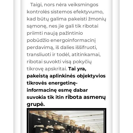
Taigi, nors nėra veiksmingos
kontrolės sistemos efektyvumo,
kad būtų galima pakeisti žmonių
sąmonę, nes jie gali tik ribotai
priimti naują pažintinio
pobūdžio energoinformacinį
perdavimą, iš dalies iššifruoti,
transliuoti ir todėl, atitinkamai,
ribotai suvokti visą pokyčių
tikrovę apskritai.
Tai yra,
pakeistą aplinkinės objektyvios
tikrovės energetinę-
informacinę esmę dabar
ribota asmenų
suvokia tik itin
grupė.