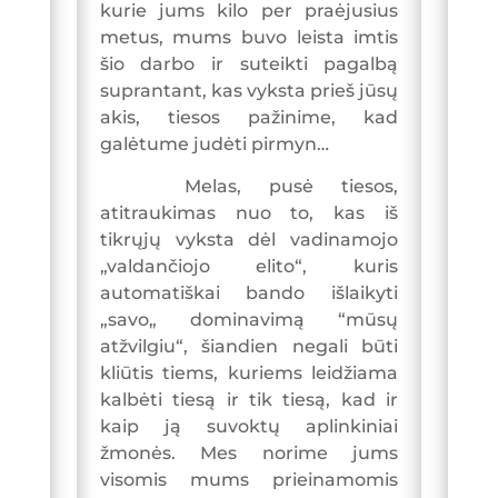
kurie jums kilo per praėjusius
metus, mums buvo leista imtis
šio darbo ir suteikti pagalbą
suprantant, kas vyksta prieš jūsų
akis, tiesos pažinime, kad
galėtume judėti pirmyn…
Melas, pusė tiesos,
atitraukimas nuo to, kas iš
tikrųjų vyksta dėl vadinamojo
„valdančiojo elito“, kuris
automatiškai bando išlaikyti
„savo„ dominavimą “mūsų
atžvilgiu“, šiandien negali būti
kliūtis tiems, kuriems leidžiama
kalbėti tiesą ir tik tiesą, kad ir
kaip ją suvoktų aplinkiniai
žmonės. Mes norime jums
visomis mums prieinamomis