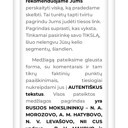
rekomenduojame Jums
perskaityti viską, ką pradedame
skelbti. Tai turėtų tapti tvirtu
pagrindu Jums judėti tiesos link.
Pagrindas suprasti, kas vyksta.
Tinkamai pasirinkę savo TIKSLĄ,
šiuo nelengvu Jūsų kelio
segmentų, šiandien.
Medžiagą pateiksime glausta
forma, su komentarais ir tam
tikrų faktinių punktų
paaiškinimais, tiesiogiai
nukreipdami jus į
AUTENTIŠKUS
tekstus
. Visos pateiktos
medžiagos pagrindas
yra
RUSIJOS MOKSLININKŲ – N. A.
MOROZOVO, A. M. HATYBOVO,
N. V. LEVAŠOVO, NII CUS