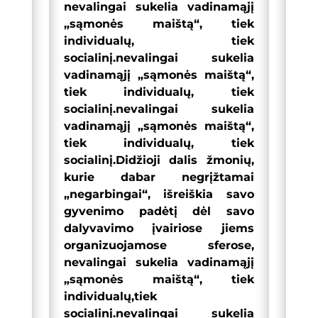
nevalingai sukelia vadinamąjį
„sąmonės maištą“, tiek
individualų, tiek
socialinį.nevalingai sukelia
vadinamąjį „sąmonės maištą“,
tiek individualų, tiek
socialinį.nevalingai sukelia
vadinamąjį „sąmonės maištą“,
tiek individualų, tiek
socialinį.Didžioji dalis žmonių,
kurie dabar negrįžtamai
„negarbingai“, išreiškia savo
gyvenimo padėtį dėl savo
dalyvavimo įvairiose jiems
organizuojamose sferose,
nevalingai sukelia vadinamąjį
„sąmonės maištą“, tiek
individualų,tiek
socialinį.nevalingai sukelia