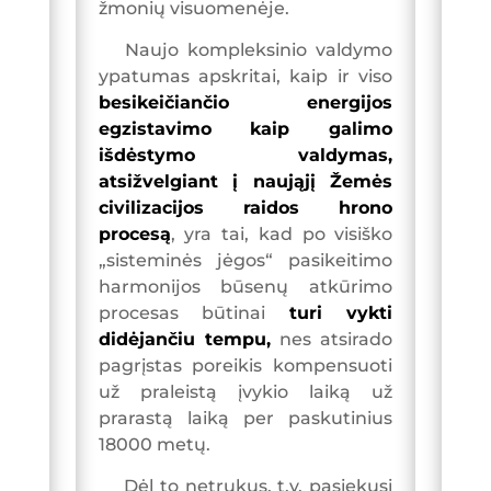
žmonių visuomenėje.
Naujo kompleksinio valdymo
ypatumas apskritai, kaip ir viso
besikeičiančio energijos
egzistavimo kaip galimo
išdėstymo valdymas,
atsižvelgiant į naująjį Žemės
civilizacijos raidos hrono
procesą
, yra tai, kad po visiško
„sisteminės jėgos“ pasikeitimo
harmonijos būsenų atkūrimo
procesas būtinai
turi vykti
didėjančiu tempu,
nes atsirado
pagrįstas poreikis kompensuoti
už praleistą įvykio laiką už
prarastą laiką per paskutinius
18000 metų.
Dėl to netrukus, t.y. pasiekusi