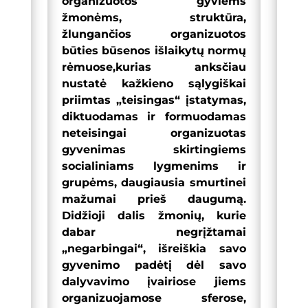
organizuotos gyviems
žmonėms, struktūra,
žlungančios organizuotos
būties būsenos išlaikytų normų
rėmuose,kurias anksčiau
nustatė kažkieno sąlygiškai
priimtas „teisingas“ įstatymas,
diktuodamas ir formuodamas
neteisingai organizuotas
gyvenimas skirtingiems
socialiniams lygmenims ir
grupėms, daugiausia smurtinei
mažumai prieš daugumą.
Didžioji dalis žmonių, kurie
dabar negrįžtamai
„negarbingai“, išreiškia savo
gyvenimo padėtį dėl savo
dalyvavimo įvairiose jiems
organizuojamose sferose,