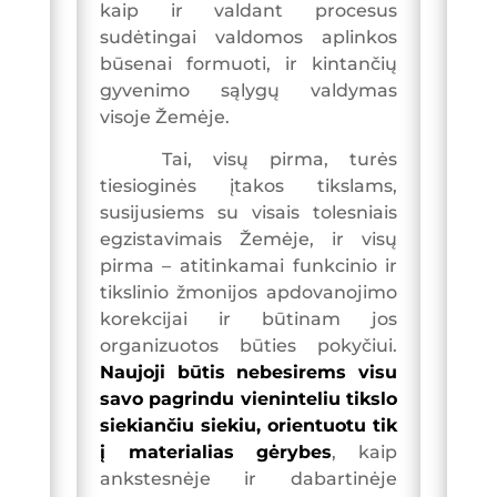
kaip ir valdant procesus
sudėtingai valdomos aplinkos
būsenai formuoti, ir kintančių
gyvenimo sąlygų valdymas
visoje Žemėje.
Tai, visų pirma, turės
tiesioginės įtakos tikslams,
susijusiems su visais tolesniais
egzistavimais Žemėje, ir visų
pirma – atitinkamai funkcinio ir
tikslinio žmonijos apdovanojimo
korekcijai ir būtinam jos
organizuotos būties pokyčiui.
Naujoji būtis nebesirems visu
savo pagrindu vieninteliu tikslo
siekiančiu siekiu, orientuotu tik
į materialias gėrybes
, kaip
ankstesnėje ir dabartinėje