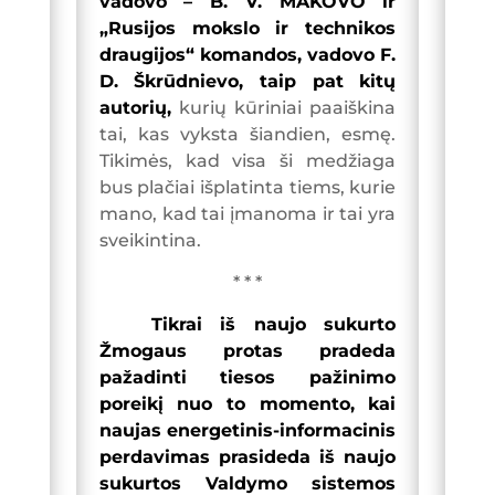
vadovo – B. V. MAKOVO ir
„Rusijos mokslo ir technikos
draugijos“ komandos, vadovo F.
D. Škrūdnievo, taip pat kitų
autorių,
kurių kūriniai paaiškina
tai, kas vyksta šiandien, esmę.
Tikimės, kad visa ši medžiaga
bus plačiai išplatinta tiems, kurie
mano, kad tai įmanoma ir tai yra
sveikintina.
* * *
Tikrai iš naujo sukurto
Žmogaus protas pradeda
pažadinti tiesos pažinimo
poreikį nuo to momento, kai
naujas energetinis-informacinis
perdavimas prasideda iš naujo
sukurtos Valdymo sistemos