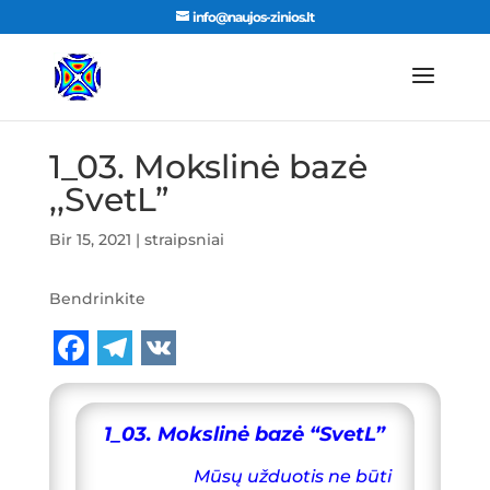
info@naujos-zinios.lt
1_03. Mokslinė bazė
,,SvetL”
Bir 15, 2021
|
straipsniai
Bendrinkite
F
T
V
a
e
K
1_03. Mokslinė bazė “SvetL”
c
l
e
e
Mūsų užduotis ne būti