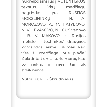
nukreipdami jus į AUTENTIŠKUS
tekstus. Visų medžiagų
pagrindas yra RUSIJOS
MOKSLININKŲ – N. A.
MOROZOVO, A. M. HATYBOVO,
N. V. LEVAŠOVO, NII CUS vadovo
– B. V. MAKOVO ir „Rusijos
mokslo ir technikos” draugijos
komandos, esmė. Tikimės, kad
visa ši medžiaga bus plačiai
išplatinta tiems, kurie mano, kad
to reikia, ir mes tai tik
sveikiname.
Autorius: F. D. Škrūdnievas