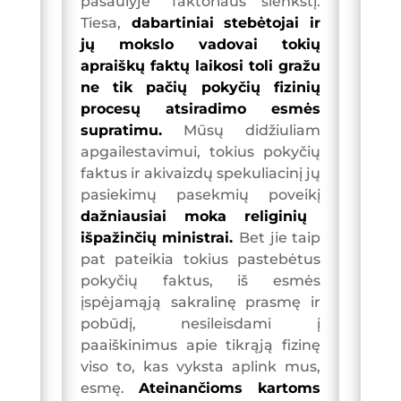
pasaulyje“ faktoriaus slenkstį.
Tiesa,
dabartiniai stebėtojai ir
jų mokslo vadovai tokių
apraiškų faktų laikosi toli gražu
ne tik pačių pokyčių fizinių
procesų atsiradimo esmės
supratimu.
Mūsų didžiuliam
apgailestavimui, tokius pokyčių
faktus ir akivaizdų spekuliacinį jų
pasiekimų pasekmių poveikį
dažniausiai moka religinių
išpažinčių ministrai.
Bet jie taip
pat pateikia tokius pastebėtus
pokyčių faktus, iš esmės
įspėjamąją sakralinę prasmę ir
pobūdį, nesileisdami į
paaiškinimus apie tikrąją fizinę
viso to, kas vyksta aplink mus,
esmę.
Ateinančioms kartoms