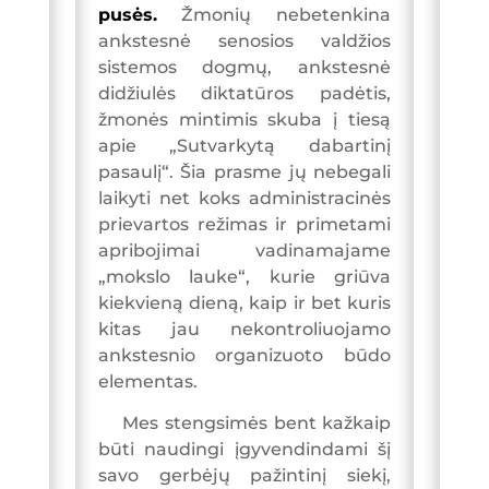
pusės.
Žmonių nebetenkina
ankstesnė senosios valdžios
sistemos dogmų, ankstesnė
didžiulės diktatūros padėtis,
žmonės mintimis skuba į tiesą
apie „Sutvarkytą dabartinį
pasaulį“. Šia prasme jų nebegali
laikyti net koks administracinės
prievartos režimas ir primetami
apribojimai vadinamajame
„mokslo lauke“, kurie griūva
kiekvieną dieną, kaip ir bet kuris
kitas jau nekontroliuojamo
ankstesnio organizuoto būdo
elementas.
Mes stengsimės bent kažkaip
būti naudingi įgyvendindami šį
savo gerbėjų pažintinį siekį,