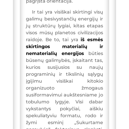
pagrįsta orientacija.
Ir tai yra visiškai skirtingi visų
galimų besivystančių energijų ir
jų struktūrų lygiai, kitas etapas
visos mūsų planetos civilizacijos
raidoje. Be to, tai yra
iš esmės
skirtingos materialių ir
nematerialių energijos
būties
būsenų galimybės, įskaitant tas,
kurios susijusios su naujų
programinių ir tikslinių sąlygų
įgijimu visiškai kitokio
organizuoto žmogaus
susiformavimui aukštesniame jo
tobulumo lygyje. Visi dabar
vykstantys pokyčiai, aiškiu
spekuliatyviu formatu, rodo ir
žymi esminį „Sukurtame