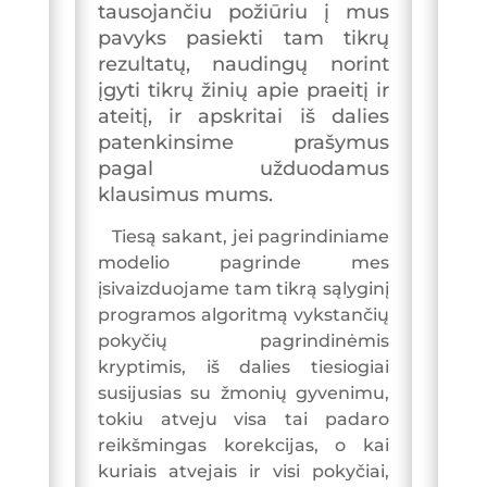
tausojančiu požiūriu į mus
pavyks pasiekti tam tikrų
rezultatų, naudingų norint
įgyti tikrų žinių apie praeitį ir
ateitį, ir apskritai iš dalies
patenkinsime prašymus
pagal užduodamus
klausimus mums.
Tiesą sakant, jei pagrindiniame
modelio pagrinde mes
įsivaizduojame tam tikrą sąlyginį
programos algoritmą vykstančių
pokyčių pagrindinėmis
kryptimis, iš dalies tiesiogiai
susijusias su žmonių gyvenimu,
tokiu atveju visa tai padaro
reikšmingas korekcijas, o kai
kuriais atvejais ir visi pokyčiai,