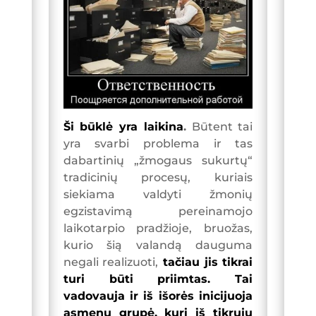
Ši būklė yra laikina
.
Būtent tai
yra svarbi problema ir tas
dabartinių „žmogaus sukurtų“
tradicinių procesų, kuriais
siekiama valdyti žmonių
egzistavimą pereinamojo
laikotarpio pradžioje, bruožas,
kurio šią valandą dauguma
negali realizuoti,
tačiau jis tikrai
turi būti priimtas. Tai
vadovauja ir iš išorės inicijuoja
asmenų grupė, kuri iš tikrųjų