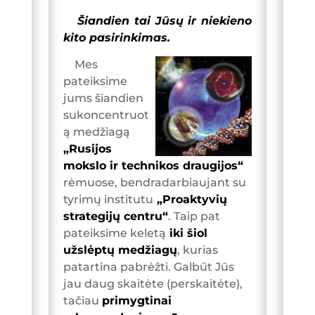
Šiandien tai Jūsų ir niekieno
kito pasirinkimas.
Mes
pateiksime
jums šiandien
sukoncentruot
ą medžiagą
„Rusijos
mokslo ir technikos draugijos“
rėmuose, bendradarbiaujant su
tyrimų institutu
„Proaktyvių
strategijų centru“
. Taip pat
pateiksime keletą
iki šiol
užslėptų medžiagų
, kurias
patartina pabrėžti. Galbūt Jūs
jau daug skaitėte (perskaitėte),
tačiau
primygtinai