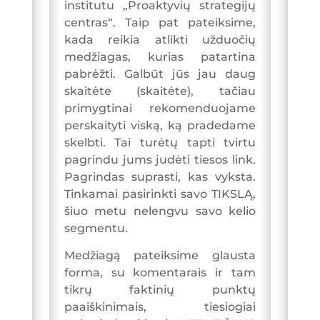
institutu „Proaktyvių strategijų
centras“. Taip pat pateiksime,
kada reikia atlikti užduočių
medžiagas, kurias patartina
pabrėžti. Galbūt jūs jau daug
skaitėte (skaitėte), tačiau
primygtinai rekomenduojame
perskaityti viską, ką pradedame
skelbti. Tai turėtų tapti tvirtu
pagrindu jums judėti tiesos link.
Pagrindas suprasti, kas vyksta.
Tinkamai pasirinkti savo TIKSLĄ,
šiuo metu nelengvu savo kelio
segmentu.
Medžiagą pateiksime glausta
forma, su komentarais ir tam
tikrų faktinių punktų
paaiškinimais, tiesiogiai