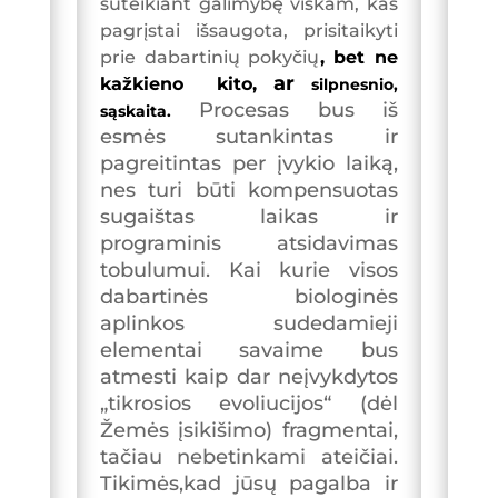
suteikiant galimybę viskam, kas
pagrįstai išsaugota, prisitaikyti
prie dabartinių pokyčių
, bet ne
ar
kažkieno kito,
silpnesnio,
Procesas bus iš
sąskaita.
esmės sutankintas ir
pagreitintas per įvykio laiką,
nes turi būti kompensuotas
sugaištas laikas ir
programinis atsidavimas
tobulumui. Kai kurie visos
dabartinės biologinės
aplinkos sudedamieji
elementai savaime bus
atmesti kaip dar neįvykdytos
„tikrosios evoliucijos“ (dėl
Žemės įsikišimo) fragmentai,
tačiau nebetinkami ateičiai.
Tikimės,kad jūsų pagalba ir