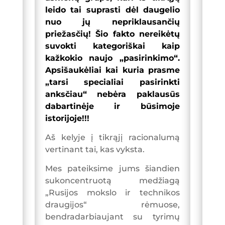
leido tai suprasti dėl daugelio
nuo jų nepriklausančių
priežasčių! Šio fakto nereikėtų
suvokti kategoriškai kaip
kažkokio naujo „pasirinkimo“.
Apsišaukėliai kai kuria prasme
„tarsi specialiai pasirinkti
anksčiau“ nebėra paklausūs
dabartinėje ir būsimoje
istorijoje!!!
Aš kelyje į tikrąjį racionalumą
vertinant tai, kas vyksta.
Mes pateiksime jums šiandien
sukoncentruotą medžiagą
„Rusijos mokslo ir technikos
draugijos“ rėmuose,
bendradarbiaujant su tyrimų