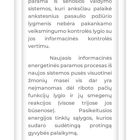
parama iš senosios valdymo
sistemos, kuri anksčiau palaikė
ankstesnius pasaulio požiūrio
lygmenis nebėra pakankamo
veiksmingumo kontrolės lygio su
jos informacinės kontrolės
vertimu.
Naujasis informacinės
energetinės paramos procesas iš
naujos sistemos pusės visuotinei
žmonių masei vis dar yra
neįmanomas dėl riboto pačių
funkcijų lygio ir jų smegenų
reakcijos (visose trijose jos
būsenose). Pasikeitusios
energijos tinklų sąlygos, kurios
sudaro sudėtingą protingą
gyvybės palaikymą.