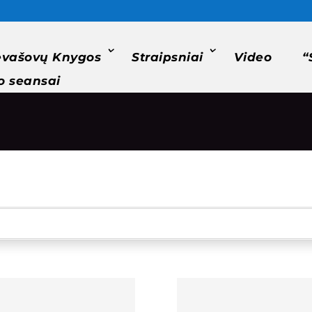
evašovų Knygos
Straipsniai
Video
“
o seansai