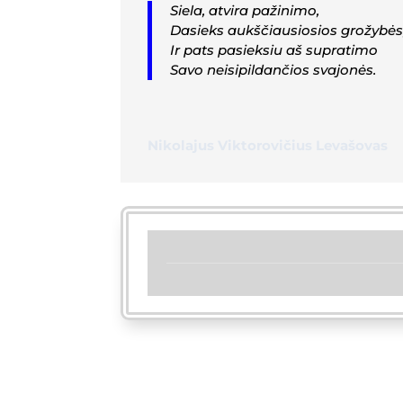
Siela, atvira pažinimo,
Dasieks aukščiausiosios grožybės
Ir pats pasieksiu aš supratimo
Savo neisipildančios svajonės.
Nikolajus Viktorovičius Levašovas