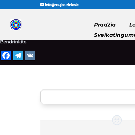
info@naujos-zinios.lt
Pradžia
L
Sveikatingum
Bendrinkite
Facebook
Telegram
VK