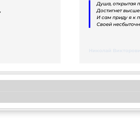
Душа, открытая 
,
Достигнет высше
И сам приду я к
Своей несбыточн
Николай Викторови