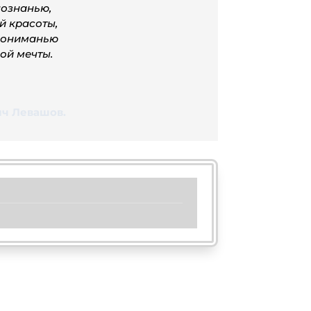
познанью,
й красоты,
 пониманью
ой мечты.
ч Левашов.