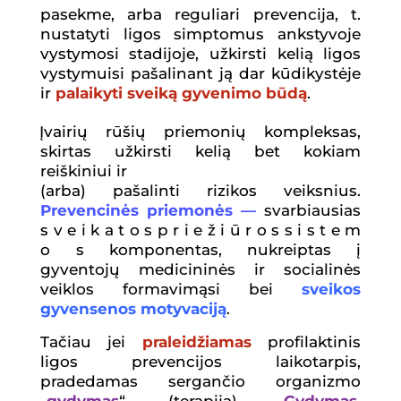
pasekme, arba reguliari prevencija, t.
nustatyti ligos simptomus ankstyvoje
vystymosi stadijoje, užkirsti kelią ligos
vystymuisi pašalinant ją dar kūdikystėje
ir
palaikyti sveiką gyvenimo būdą
.
Įvairių rūšių priemonių kompleksas,
skirtas užkirsti kelią bet kokiam
reiškiniui ir
(arba) pašalinti rizikos veiksnius.
Prevencinės priemonės —
svarbiausias
s v e i k a t o s p r i e ž i ū r o s s i s t e m
o s komponentas, nukreiptas į
gyventojų medicininės ir socialinės
veiklos formavimąsi bei
sveikos
gyvensenos motyvaciją
.
Tačiau jei
praleidžiamas
profilaktinis
ligos prevencijos laikotarpis,
pradedamas sergančio organizmo
„
gydymas
“ (terapija).
Gydymas,