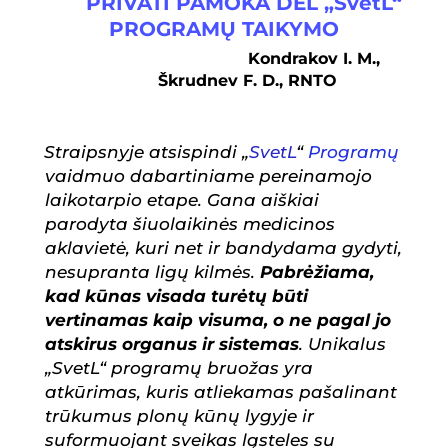
PRIVATI
PAMOKA DĖL „SvetL“
a
e
K
PROGRAMŲ TAIKYMO
c
l
Kondrakov I. M.,
e
e
Škrudnev F. D., RNTO
b
g
o
r
Straipsnyje atsispindi „
SvetL
“
Programų
o
a
vaidmuo dabartiniame pereinamojo
laikotarpio etape. Gana aiškiai
k
m
parodyta šiuolaikinės medicinos
aklavietė, kuri net ir bandydama gydyti,
nesupranta ligų kilmės.
Pabrėžiama,
kad kūnas visada turėtų būti
vertinamas kaip visuma, o ne pagal jo
atskirus organus ir sistemas
. Unikalus
„SvetL“ programų bruožas yra
atkūrimas, kuris atliekamas pašalinant
trūkumus plonų kūnų lygyje ir
suformuojant sveikas ląsteles su