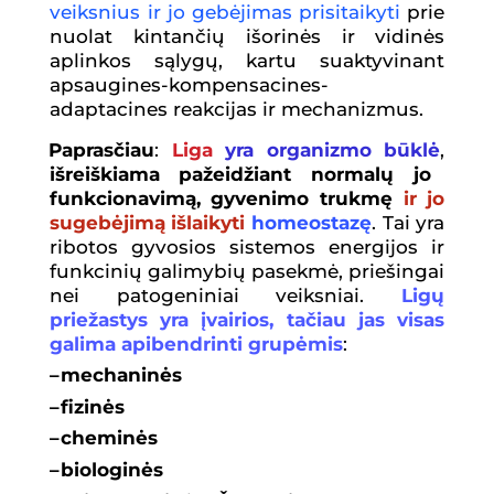
veiksnius ir jo geb
ė
jimas prisitaikyti
prie
nuolat kintančių išorinės ir vidinės
aplinkos sąlygų, kartu suaktyvinant
apsaugines-kompensacines-
adaptacines reakcijas ir mechanizmus.
Paprasčiau
:
Liga
yra organizmo būklė
,
išreiškiama pažeidžiant normalų jo
funkcionavimą, gyvenimo trukmę
ir jo
sugebėjimą išlaikyti
homeostazę
. Tai yra
ribotos gyvosios sistemos energijos ir
funkcinių galimybių pasekmė, priešingai
nei patogeniniai veiksniai.
Ligų
priežastys yra įvairios, tačiau jas visas
galima apibendrinti grupėmis
:
–
mechaninės
–
fizinės
–
cheminės
–
biologinės