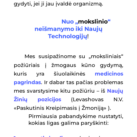
gydyti, jei ji jau įvaldė organizmą.
Nuo „
mokslinio
“
neišmanymo iki Naujų
Technologijų
!
Mes susipažinome su „moksliniais“
požiūriais į žmogaus kūno gydymą,
kuris yra šiuolaikinės
medicinos
pagrindas
. Ir dabar tas pačias problemas
mes svarstysime kitu požiūriu – iš
Naujų
Žinių pozicijos
(Levashovas N.V.
«Paskutinis Kreipimasis į Žmoniją» ).
Pirmiausia pabandykime nustatyti,
kokias ligas galima paryškinti: