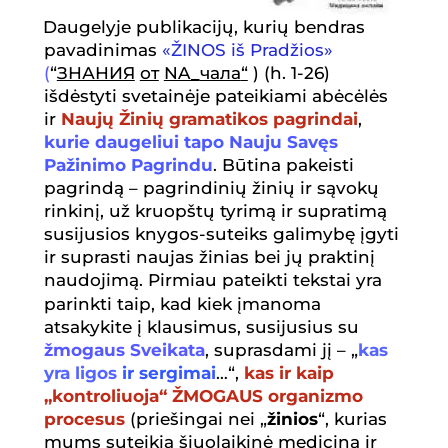
Daugelyje publikacijų, kurių bendras
pavadinimas
«
Ž
INOS i
š
Prad
ž
ios»
(
“
ЗНАНИЯ
от
NA_
чала
“
) (h. 1-26)
išdėstyti svetainėje pateikiami abėcėlės
ir
Naujų Žinių gramatikos pagrindai
,
kurie daugeliui tapo Nauju Savęs
Pažinimo Pagrindu
. Būtina pakeisti
pagrindą – pagrindinių žinių ir sąvokų
rinkinį, už kruopštų tyrimą ir supratimą
susijusios knygos-suteiks galimybę įgyti
ir suprasti naujas žinias bei jų praktinį
naudojimą. Pirmiau pateikti tekstai yra
parinkti taip, kad kiek įmanoma
atsakykite į klausimus, susijusius su
žmogaus Sveikata
, suprasdami jį – „
kas
yra ligos
ir sergimai
…“,
kas ir kaip
„kontroliuoja“ ŽMOGAUS organizmo
procesus
(priešingai nei „
žinios
“, kurias
mums suteikia šiuolaikinė medicina ir