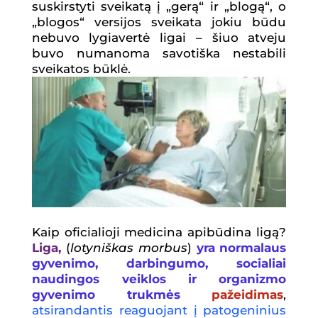
suskirstyti sveikatą į „gerą“ ir „blogą“, o
„blogos“ versijos sveikata jokiu būdu
nebuvo lygiavertė ligai – šiuo atveju
buvo numanoma savotiška nestabili
sveikatos būklė.
Kaip oficialioji medicina apibūdina ligą?
Liga,
(
lotyniškas morbus
)
yra normalaus
gyvenimo, darbingumo, socialiai
naudingos veiklos ir organizmo
gyvenimo trukmės
pažeidimas
,
atsirandantis reaguojant
į
patogeninius