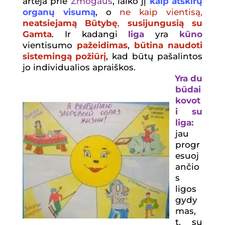
artėja prie
Ž
mogaus
, laiko jį
kaip atskirų
organų visumą
, o
ne kaip vientis
ą
,
neatsiejamą Būtybę
,
susijungusią su
Gamta
. Ir kadangi
liga
yra
kūno
vientisumo
pažeidimas
,
būtina naudoti
sistemingą požiūrį
, kad būtų pašalintos
jo individualios apraiškos.
Yra du
būdai
kovot
i su
liga:
jau
progr
esuoj
ančio
s
ligos
gydy
mas,
t. su