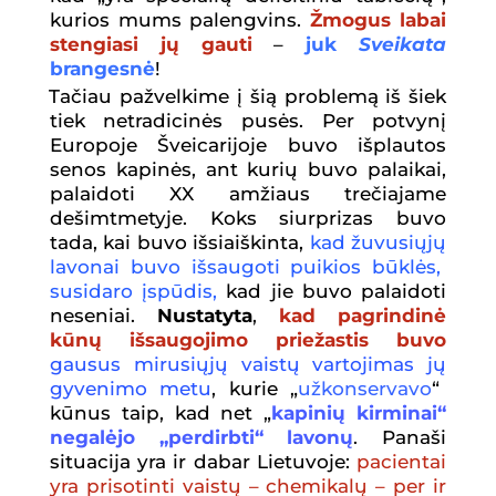
kurios mums palengvins.
Žmogus labai
stengiasi jų gauti
–
juk
Sveikata
brangesnė
!
Tačiau pažvelkime į šią problemą iš šiek
tiek netradicinės pusės. Per potvynį
Europoje Šveicarijoje buvo išplautos
senos kapinės, ant kurių buvo palaikai,
palaidoti XX amžiaus trečiajame
dešimtmetyje. Koks siurprizas buvo
tada, kai buvo išsiaiškinta,
kad
ž
uvusi
ų
j
ų
lavonai buvo i
š
saugoti puikios b
ū
kl
ė
s,
susidaro
į
sp
ū
dis,
kad jie buvo palaidoti
neseniai.
Nustatyta
,
kad pagrindinė
kūnų išsaugoji
mo priežastis buvo
gausus mirusi
ų
j
ų
vaist
ų
vartojimas j
ų
gyvenimo metu
, kurie „
u
ž
konservavo
“
kūnus taip, kad net „
kapinių kirminai“
negalėjo „perdirbti“ lavonų
. Panaši
situacija yra ir dabar Lietuvoje:
pacientai
yra prisotinti vaist
ų
– chemikal
ų
– per ir