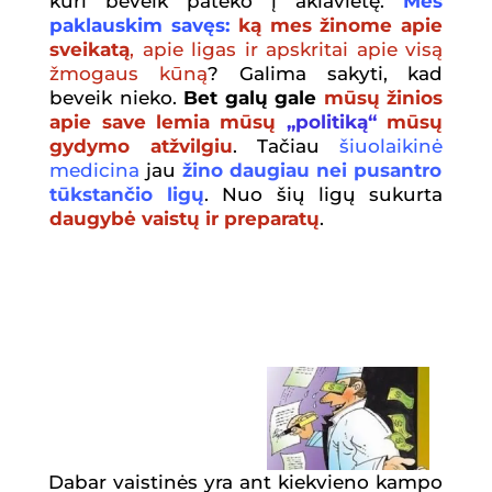
kuri beveik pateko į aklavietę.
Mes
paklauskim savęs:
ką mes ž
inome apie
sveikatą
, apie ligas ir apskritai apie vis
ą
ž
mogaus k
ū
n
ą
? Galima sakyti, kad
beveik nieko.
Bet galų gale
mūsų žinios
apie save lemia mūsų
„politiką“
mūsų
gydymo atžvilgiu
. Tačiau
š
iuolaikin
ė
medicina
jau
žino daugiau nei pusantro
tūkstančio lig
ų
. Nuo šių ligų sukurta
daugybė vaistų ir preparatų
.
Dabar
vaistinės yra ant kiekvieno kampo