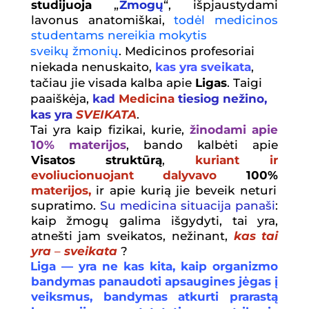
studijuoja
„
Žmogų
“, išpjaustydami
lavonus anatomiškai,
tod
ė
l medicinos
studentams nereikia mokytis
sveik
ų
ž
moni
ų
. Medicinos profesoriai
niekada nenuskaito,
kas yra sveikata
,
tačiau jie visada kalba apie
Ligas
. Taigi
paaiškėja,
kad
Medicina
tiesiog nežino,
kas yra
SVEIKATA
.
Tai yra kaip fizikai, kurie,
žinodami apie
10% materijos
, bando kalbėti apie
Visatos struktūrą
,
kuriant ir
evoliucionuojant dalyvavo
100%
materijos,
ir apie kurią jie beveik neturi
supratimo.
Su medicina situacija pana
š
i
:
kaip žmogų galima išgydyti, tai yra,
atnešti jam sveikatos, nežinant,
kas tai
yra
–
sveikata
?
Liga — yra ne kas kita, kaip organizmo
bandymas panaudoti apsaugines jėgas į
veiksmus, bandymas atkurti prarastą