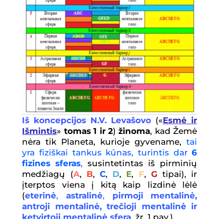
Iš koncepcijos N.V. Levašovo
(«
Esmė ir
Išmintis
»
tomas 1 ir 2
)
žinoma
, kad Žemė
nėra tik Planeta, kurioje gyvename,
tai
yra fizi
š
kai tankus k
ū
nas, turintis dar
6
fizines sferas
,
susintetintas iš pirminių
medžiagų (
A
,
B
,
C
,
D
,
E
,
F
,
G
tipai), ir
įterptos viena į kitą kaip lizdinė lėlė
(
eterinė
,
astralinė
,
pirmoji mentalinė,
antroji mentalinė, trečioji mentalinė ir
ketvirtoji mentalinė sfera
, žr. 1 pav.).