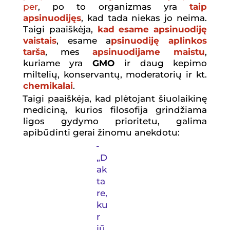
per
, po to organizmas yra
taip
apsinuodijęs
, kad tada niekas jo neima.
Taigi paaiškėja,
kad esame apsinuodiję
vaistais
, esame a
psinuodiję aplinkos
tarša
, mes
apsinuodijame maistu
,
kuriame yra
GMO
ir daug kepimo
miltelių, konservantų, moderatorių ir kt.
chemikalai
.
Taigi paaiškėja, kad plėtojant šiuolaikinę
mediciną, kurios filosofija grindžiama
ligos gydymo prioritetu, galima
apibūdinti gerai žinomu anekdotu:
-
„D
ak
ta
re,
ku
r
j
ū