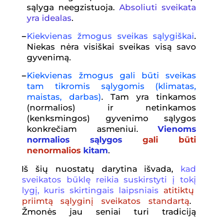
sąlyga neegzistuoja.
Absoliuti sveikata
yra idealas
.
–
Kiekvienas
ž
mogus sveikas s
ą
lygi
š
kai
.
Niekas nėra visiškai sveikas visą savo
gyvenimą.
–
Kiekvienas
ž
mogus gali b
ū
ti sveikas
tam tikromis s
ą
lygomis (klimatas,
maistas, darbas)
. Tam yra tinkamos
(normalios) ir netinkamos
(kenksmingos) gyvenimo sąlygos
konkrečiam asmeniui.
Vienoms
normalios sąlygos
gali būti
nenormalios
kitam
.
Iš šių nuostatų darytina išvada,
kad
sveik
atos b
ū
kl
ę
reikia suskirstyti
į
tok
į
lyg
į
, kuris skirtingais laipsniais
atitikt
ų
priimt
ą
s
ą
lygin
į
sveikatos standart
ą
.
Žmonės jau seniai turi tradiciją