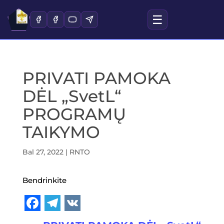
☰
PRIVATI PAMOKA
DĖL „SvetL“
PROGRAMŲ
TAIKYMO
Bal 27, 2022
|
RNTO
Bendrinkite
F
T
V