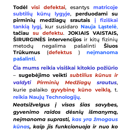
Todėl
visi defektai
, esantys
matricoje
subtilių kūnų lygyje
,
perduodami su
pirminių medžiagų srautais
į fiziškai
tankią lygį
, kur susidaro
Nauja Ląstelė
,
tačiau
su defektu
.
JOKIAIS VAISTAIS,
ŠIRURGINĖS
intervencijos
ir kitų fizinių
metodų negalima pašalinti
Šiuos
Trūkumus
(
defektus
)
neįmanoma
pašalinti
.
Čia mums reikia visiškai kitokio požiūrio
–
sugebėjimo veikti
subtilius kūnus ir
valdyti
Pirminių Medžiagų
srautus
,
kurie palaiko
gyvybinę kūno veiklą
, t.
reikia
Naujų Technologijų
.
Neatsižvelgus į visas šias savybes,
gyvenimo raidos dėsnių išmanymą,
neįmanoma
suprasti,
kas yra žmogaus
kūnas
, kaip jis funkcionuoja ir nuo ko