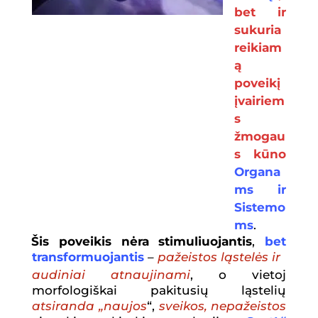
bet ir
sukuria
reikiam
ą
poveikį
įvairiem
s
žmogau
s kūno
Organa
ms ir
Sistemo
ms
.
Šis poveikis nėra stimuliuojantis
,
bet
transformuojantis
–
pažeistos ląstelės ir
audiniai atnaujinami
, o vietoj
morfologiškai pakitusių ląstelių
atsiranda „naujos
“,
sveikos, nepažeistos