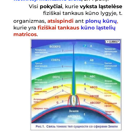
Visi
pokyčiai
, kurie
vyksta ląstelėse
fiziškai tankaus kūno lygyje, t.
organizmas,
atsispindi
ant
plonų kūnų
,
kurie yra
fiziškai tankaus
kūno ląstelių
matricos
.