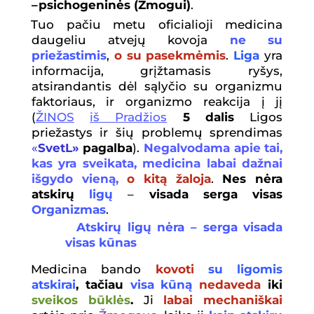
–
psichogeninės (Žmogui)
.
Tuo pačiu metu oficialioji medicina
daugeliu atvejų kovoja
ne su
priežastimis
,
o su pasekmėmis
.
Liga
yra
informacija, grįžtamasis ryšys,
atsirandantis dėl sąlyčio su organizmu
faktoriaus, ir organizmo reakcija į jį
(
Ž
INOS
i
š
Prad
ž
ios
5 dalis
Ligos
priežastys ir šių problemų sprendimas
«
SvetL»
pagalba
).
Negalvodama apie tai,
kas yra sveikata, medicina labai dažnai
išgydo vieną,
o kitą žaloja
.
Nes nėra
atskirų
ligų
–
visada serga visas
Organizmas
.
Atskir
ų
lig
ų
n
ė
ra – serga visada
visas k
ū
nas
Medicina bando
kovoti
su ligomis
atskirai
, tačiau
visa kūną
nedaveda
iki
sveikos būklės
.
Ji
labai mechaniškai