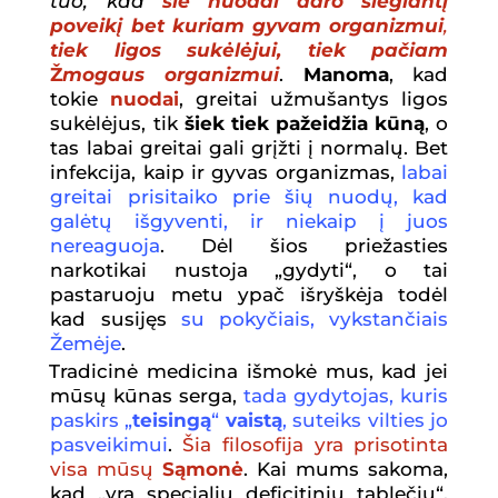
tuo, kad
šie nuodai daro slegiantį
poveikį bet kuriam gyvam organi
zmui
,
tiek ligos sukėlėjui, tiek pačiam
Ž
mogaus organizmui
.
Manoma
, kad
tokie
nuodai
, greitai užmušantys ligos
sukėlėjus, tik
šiek tiek pažeidžia kūną
, o
tas labai greitai gali grįžti į normalų. Bet
infekcija, kaip ir gyvas organizmas,
labai
greitai prisitaiko prie
š
i
ų
nuod
ų
, kad
gal
ė
t
ų
i
š
gyventi, ir niekaip
į
juos
nereaguoja
. Dėl šios priežasties
narkotikai nustoja „gydyti“, o tai
pastaruoju metu ypač išryškėja todėl
kad susijęs
su poky
č
iais, vykstan
č
iais
Ž
em
ė
je
.
Tradicinė medicina išmokė mus, kad jei
mūsų kūnas serga,
tada gydytojas, kuris
paskirs „
teisingą
“
vaistą
, suteiks vilties jo
pasveikimui
.
Š
ia filosofija yra prisotinta
visa m
ū
s
ų
Sąmonė
. Kai mums sakoma,
kad „yra specialių deficitiniu tablečių“,