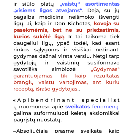
ir siūlo platų
„vaistų“ asortimentas
„visiems ligos atvejams“
. Deja, su jų
pagalba medicina neišmoko išvengti
ligų. Ji, kaip ir Don Kichotas,
kovoja su
pasekmėmis, bet ne su priežastimis,
kurios sukėlė ligą
. Ir tai taikoma tiek
daugeliui ligų, ypač todėl, kad esant
rinkos sąlygoms ir visiškai nežinant,
gydymas dažnai virsta verslu. Netgi tarp
gydytojų ir vaistinių susiformavo
savotiška simbiozė:
„Gydymas“
garantuojamas tik kaip rezultatas
brangi
ų
vaist
ų
vartojimas,
ant kuriu
receptą
, i
š
ra
š
o gydytojas
..
« A p i b e n d r i n a n t s p e c i a l i s t
ų nuomones» apie
sveikatos
fenomen
ą
,
galima suformuluoti keletą aksiomiškai
pagrįstų nuostatų.
–
Absoliučiąja prasme sveikata kaip