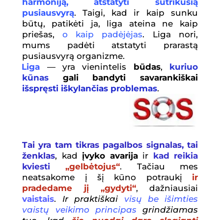
harmoniją, atstatyti sutrikusią
pusiausvyrą
. Taigi, kad ir kaip sunku
būtų, patikėti ja, liga ateina ne kaip
priešas,
o kaip pad
ė
j
ė
jas
. Liga nori,
mums padėti atstatyti prarastą
pusiausvyrą organizme.
Liga
— yra vienintelis
būdas
,
kuriuo
kūnas
gali bandyti savarankiškai
išspręsti iškylančias problemas
.
Tai yra tam tikras pagalbos signalas, tai
ženklas
, kad
įvyko avarija
ir
kad reikia
kviesti
„gelbėtojus“
. Tačiau mes
neatsakome į šį kūno potraukį
ir
pradedame jį „gydyti“
, dažniausiai
vaistais
.
Ir praktiškai
visų be išimties
vaistų veikimo principas
grindžiamas