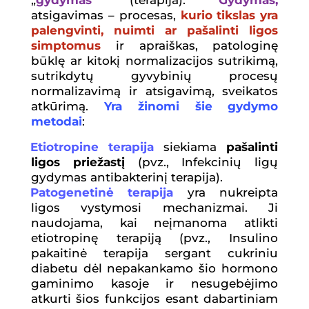
atsigavimas – procesas,
kurio tikslas yra
palengvinti, nuimti ar pašalinti ligos
simptomus
ir apraiškas, patologinę
būklę ar kitokį normalizacijos sutrikimą,
sutrikdytų gyvybinių procesų
normalizavimą ir atsigavimą, sveikatos
atkūrimą.
Yra žinomi šie gydymo
metodai
:
Etiotropine terapija
siekiama
pašalinti
ligos priežastį
(pvz., Infekcinių ligų
gydymas antibakterinį terapija).
Patogenetinė terapija
yra nukreipta
ligos vystymosi mechanizmai. Ji
naudojama, kai neįmanoma atlikti
etiotropinę terapiją (pvz., Insulino
pakaitinė terapija sergant cukriniu
diabetu dėl nepakankamo šio hormono
gaminimo kasoje ir nesugebėjimo
atkurti šios funkcijos esant dabartiniam