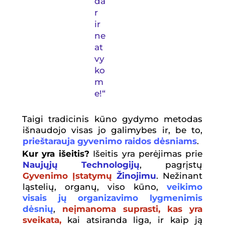
da
r
ir
ne
at
vy
ko
m
e
!“
Taigi tradicinis kūno gydymo metodas
išnaudojo visas jo galimybes ir, be to,
prieštarauja gyvenimo raidos dėsniams
.
Kur yra išeitis?
Išeitis yra perėjimas prie
Naujųjų Technologijų
, pagrįstų
Gyvenimo Įstatymų
Žinojimu
. Nežinant
ląstelių, organų, viso kūno,
veikimo
visais jų organizavimo lygmenimis
dėsnių
,
neįmanoma suprasti, kas yra
sveikata,
kai atsiranda liga, ir kaip ją