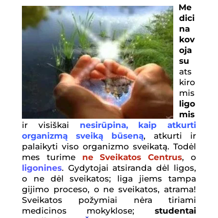
Me
dici
na
kov
oja
su
ats
kiro
mis
ligo
mis
ir visiškai
nesirūpina, kaip atkurti
organizmą sveiką būseną
, atkurti ir
palaikyti viso organizmo sveikatą. Todėl
mes turime
ne Sveikatos Centrus
, o
ligonines
. Gydytojai atsiranda dėl ligos,
o ne dėl sveikatos; liga jiems tampa
gijimo proceso, o ne sveikatos, atrama!
Sveikatos požymiai nėra tiriami
medicinos mokyklose;
studentai