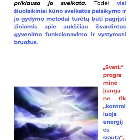
priklauso jo sveikata
. Todėl
visi
šiuolaikiniai kūno sveikatos palaikymo ir
jo gydymo metodai turėtų būti pagrįsti
žiniomis apie aukščiau išvardintus
gyvenimo funkcionavimo ir vystymosi
bruožus
.
„SvetL“
progra
minė
įranga
n
e tik
„
kontrol
iuoja
energij
os
srautą
“,