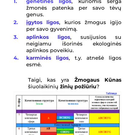
1.
genetinės ligos
, kuriomis serga
žmonės patenka per savo tėvų
genus.
2.
įgytos ligos
, kurios žmogus igijo
per savo gyvenimą.
3.
aplinkos ligos
, susijusios su
neigiamu išorinės ekologinės
aplinkos poveikiu.
4.
karminės ligos
, t.y. atnešė ligos
esmė.
Taigi, kas yra
Žmogaus Kūnas
šiuolaikinių
žinių požiūriu
?