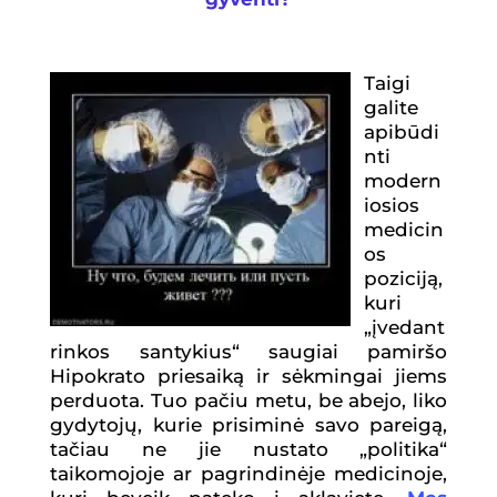
Taigi
galite
apibūdi
nti
modern
iosios
medicin
os
poziciją,
kuri
„įvedant
rinkos santykius“ saugiai pamiršo
Hipokrato priesaiką ir sėkmingai jiems
perduota. Tuo pačiu metu, be abejo, liko
gydytojų, kurie prisiminė savo pareigą,
tačiau ne jie nustato „politika“
taikomojoje ar pagrindinėje medicinoje,