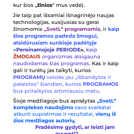
kur šios „
žinios
“ mus vedė).
Jie taip pat išsamiai išnagrinėjo naujas
technologijas, susijusias su gerai
žinomomis
„SvetL“ programomis
, ir
kaip
šios programos padeda žmogui,
atsidūrusiam sunkioje padėtyje
«
Pereinamojoje PERIODE
»
,
kaip
ŽMOGAUS
organizmas atsigauna
naudodamas
š
ias programas
. Kas ir kaip
gali ir turėtų jas taikyti, kurios
PROGRAMŲ
veisl
ė
s jau „i
š
bandytos ir
paleistos“
š
iandien, kurios
PROGRAMOS
bus pritaikytos artimiausiu metu
.
Šioje medžiagoje bus aprašytas
„SvetL“
komplekso
naudojimo
savo sveikatai
atkurti supratimas ir rezultatai,
vienų iš
šios me
džiagos autorių
.
Pradėsime
gydyti, ar leisti jam
gyventi?