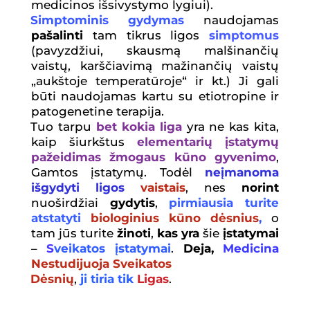
medicinos išsivystymo lygiui).
Simptominis gydymas
naudojamas
pašalinti
tam tikrus ligos
simptomus
(pavyzdžiui, skausmą malšinančių
vaistų, karščiavimą mažinančių vaistų
„aukštoje temperatūroje“ ir kt.) Ji gali
būti naudojamas kartu su etiotropine ir
patogenetine terapija.
Tuo tarpu
bet kokia liga
yra ne kas kita,
kaip šiurkštus
elementarių įstatymų
pažeidimas žmogaus kūno gyvenimo
,
Gamtos įstatymų. Todėl
neįmanoma
išgydyti li
gos
vaistais
, nes
norint
nuoširdžiai
gydytis
,
pirmiausia turite
atstatyti
biologinius
kūno dėsnius
,
o
tam jūs turite
žinoti
,
kas yra
šie
įstatymai
–
S
veikatos įstatymai
.
Deja,
Medicina
Nestudijuoja Sveikatos
Dėsnių
,
ji tiria tik
Ligas
.